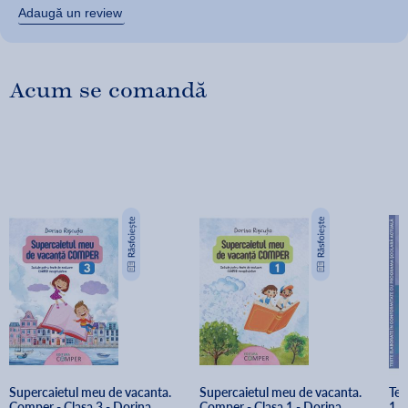
Adaugă un review
Acum se comandă
Supercaietul meu de vacanta. 
Supercaietul meu de vacanta. 
Tes
Comper - Clasa 3 - Dorina 
Comper - Clasa 1 - Dorina 
1 -