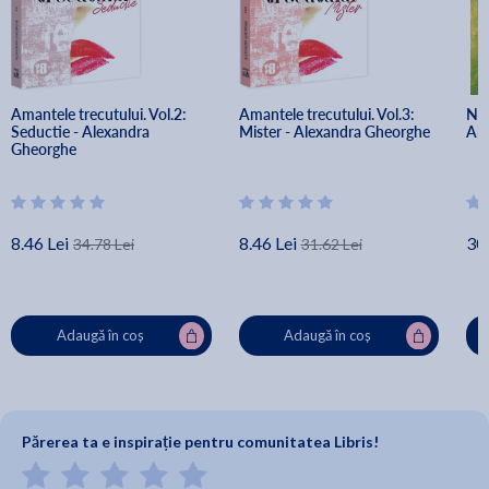
Amantele trecutului. Vol.2: 
Amantele trecutului. Vol.3: 
Nec
Seductie - Alexandra 
Mister - Alexandra Gheorghe
Ale
Gheorghe
8.46 Lei
8.46 Lei
30.
34.78 Lei
31.62 Lei
Adaugă în coș
Adaugă în coș
Părerea ta e inspirație pentru comunitatea Libris!