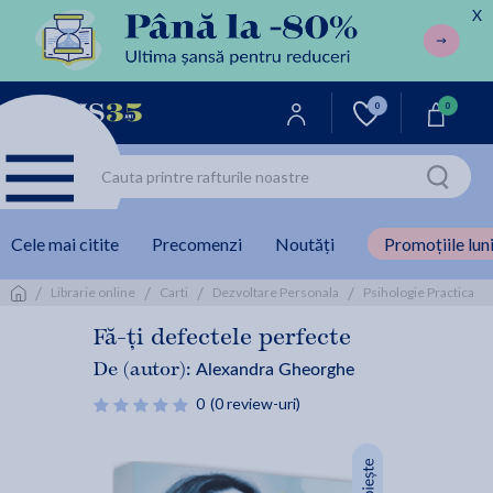
X
0
0
Cele mai citite
Precomenzi
Noutăți
Promoțiile luni
/
/
/
/
/
Librarie online
Carti
Dezvoltare Personala
Psihologie Practica
Fă-ți defectele perfecte
Alexandra Gheorghe
De (autor):
0
(0 review-uri)