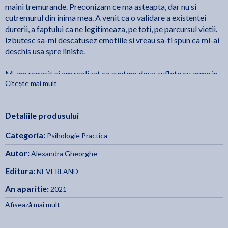
maini tremurande. Preconizam ce ma asteapta, dar nu si
cutremurul din inima mea. A venit ca o validare a existentei
durerii, a faptului ca ne legitimeaza, pe toti, pe parcursul vietii.
Izbutesc sa-mi descatusez emotiile si vreau sa-ti spun ca mi-ai
deschis usa spre liniste.
M-am regasit si am realizat ca suntem doua suflete cu arme in
Citește mai mult
dotare. Purtate pe carari pavate cu cioburi, am indraznit sa
mergem desculte, fara sa ne fie teama. Ne-am spalat trupurile
firave cu lacrimi, iar sangele scurs din fiecare rana a pus temeiul
Detaliile produsului
celor mai vizibile cicatrici pe care le purtam cu mandrie. Traita
Fa-ti defectele
substantial in preapline spasme sufletesti,
Categoria:
Psihologie Practica
perfecte - Confesiuni
, poate fi povestea fiecaruia dintre noi.
Autor:
Alexandra Gheorghe
Am adunat toate trairile expuse de tine, intr-o sticla. Am
Editura:
NEVERLAND
deschis-o si torn sentimentele rascolite in doua pahare care
-
nasc cel mai asurzitor ecou la ciocnire. - Pentru implinire!
An aparitie:
2021
Editor, Oana Calin
Afisează mai mult