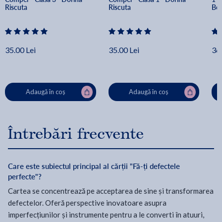
Riscuta
Riscuta
Boe
Fil
Mih
35.00 Lei
35.00 Lei
36.
Adaugă în coș
Adaugă în coș
Întrebări frecvente
Care este subiectul principal al cărții "Fă-ți defectele
perfecte"?
Cartea se concentrează pe acceptarea de sine și transformarea
defectelor. Oferă perspective inovatoare asupra
imperfecțiunilor și instrumente pentru a le converti în atuuri,