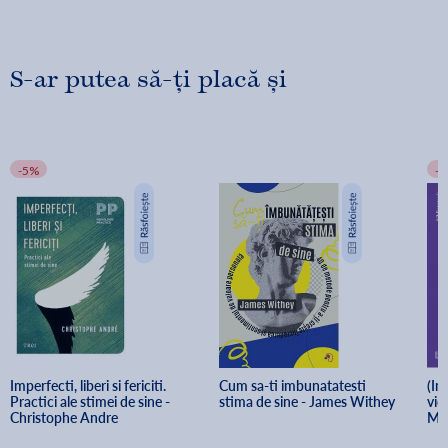
S-ar putea să-ți placă și
-5%
-
Imperfecti, liberi si fericiti. 
Cum sa-ti imbunatatesti 
(Im
Practici ale stimei de sine - 
stima de sine - James Withey
vie
Christophe Andre
Ma