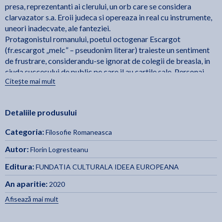
presa, reprezentanti ai clerului, un orb care se considera
clarvazator s.a. Eroii judeca si opereaza in real cu instrumente,
uneori inadecvate, ale fanteziei.
Protagonistul romanului, poetul octogenar Escargot
(fr.escargot „melc” – pseudonim literar) traieste un sentiment
de frustrare, considerandu-se ignorat de colegii de breasla, in
ciuda succesului de public pe care il au cartile sale. Personaj
Citește mai mult
exponential – in jurul lui se desfasoara cea mai mare parte a
romanului -, Escargot se dovedeste un individ dificil pentru
intelectualii din mediile in care doreste sa-si impuna valoarea.
Detaliile produsului
Pe de alta parte, eroul se vrea un observator atent si lucid al
lumii din jur, iar analiza lui, marturisita lui Policar, personaj
Categoria:
Filosofie Romaneasca
semnificand puterea creatoare, se dovedeste lipsita de iluzii si
intelegere. Peroratia sa in fata lui Policar este un amestec de
Autor:
Florin Logresteanu
sinceritate si patetism, de credinta si naivitate, ce-l plaseaza in
Editura:
FUNDATIA CULTURALA IDEEA EUROPEANA
ipostaza visatorului incurabil, combinand in constiinta sa
artistica ceea ce-i ofera universul exterior si meandrele
An aparitie:
2020
labirintice ale propriei interioritati. Se autodefineste Escargot,
Afisează mai mult
omul-melc, si nutreste sincer iluzia capacitatii sale artistice de
a conjuga liric, in egala masura, universul exterior, cotidian, in