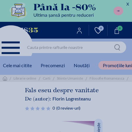
X
0
0
Cele mai citite
Precomenzi
Noutăți
Promoțiile luni
/
/
/
/
/
Librarie online
Carti
Stiinte Umaniste
Filosofie Romaneasca
Fals eseu despre vanitate
Florin Logresteanu
De (autor):
0
(0 review-uri)