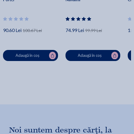
90.60 Lei
74.99 Lei
15.
100.67 Lei
99.99 Lei
Adaugă în coș
Adaugă în coș
Noi suntem despre cărți, la