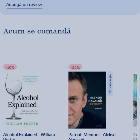
Adaugă un review
Acum se comandă
-10%
-25%
Alcohol Explained - William 
Patriot. Memorii - Aleksei 
Cum
Porter
Navalnii
Cla