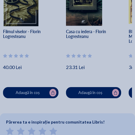
Filmul viselor - Florin 
Casa cu iedera - Florin 
Ble
Logresteanu
Logresteanu
Mar
Log
40.00 Lei
23.31 Lei
36.
Adaugă în coș
Adaugă în coș
Părerea ta e inspirație pentru comunitatea Libris!