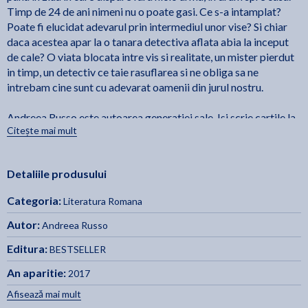
Timp de 24 de ani nimeni nu o poate gasi. Ce s-a intamplat?
Poate fi elucidat adevarul prin intermediul unor vise? Si chiar
daca acestea apar la o tanara detectiva aflata abia la inceput
de cale? O viata blocata intre vis si realitate, un mister pierdut
in timp, un detectiv ce taie rasuflarea si ne obliga sa ne
intrebam cine sunt cu adevarat oamenii din jurul nostru.
Andreea Russo este autoarea generatiei sale. Isi scrie cartile la
Citește mai mult
calculator si telefonul mobil. Comunica pe Facebook cu
cititorii sai pentru a afla parerea si asteptarile lor. Lucreaza cu
pasiune asupra visului de a deveni intr-o buna zi laureata a
Detaliile produsului
Premiului Nobel pentru Literatura. A debutat cu trilogia
Amintiri din viitor
, o utopie despre destin, trecut si viitor.
Categoria:
Literatura Romana
Volumul I al trilogiei a fost premiat la Salonul International de
Carte pentru Copii si Tineret din Chisinau, editia a XX-a.
Autor:
Andreea Russo
Editura:
BESTSELLER
Fragment din cartea "Fata cu vise alb-negru" de Andreea
Russo:
An aparitie:
2017
Afisează mai mult
„Stiti de ce oamenii se supara cand ii abandonati? Din motiv ca