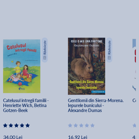
Catelusul intregii familii - 
Gentilomii din Sierra-Morena. 
Co
Henriette Wich, Betina 
Iepurele bunicului - 
Gotzen-Beek
Alexandre Dumas
34.00 Lei
16.92 Lei
45.