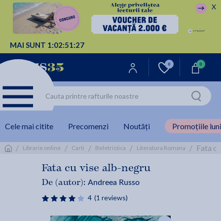
X
MAI SUNT
1:
02:
51:
27
0
0
Cele mai citite
Precomenzi
Noutăți
Promoțiile luni
/
/
/
/
/
Fata cu
Librarie online
Carti
Beletristica
Literatura Romana
Fata cu vise alb-negru
Andreea Russo
De (autor):
4
(1 reviews)