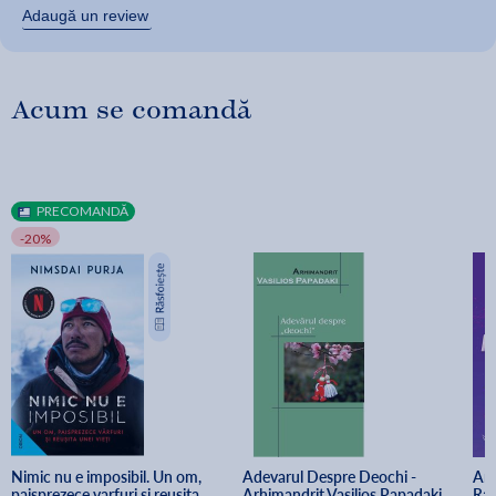
Adaugă un review
Acum se comandă
PRECOMANDĂ
-20%
Nimic nu e imposibil. Un om, 
Adevarul Despre Deochi - 
Ant
paisprezece varfuri si reusita 
Arhimandrit Vasilios Papadaki
Rav