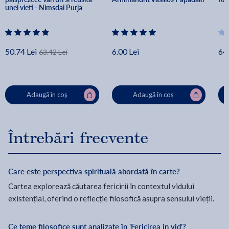
unei vieti - Nimsdai Purja
50.74 Lei
6.00 Lei
64.
63.42 Lei
Adaugă în coș
Adaugă în coș
Întrebări frecvente
Care este perspectiva spirituală abordată în carte?
Cartea explorează căutarea fericirii în contextul vidului
existențial, oferind o reflecție filosofică asupra sensului vieții.
Ce teme filosofice sunt analizate în 'Fericirea in vid'?