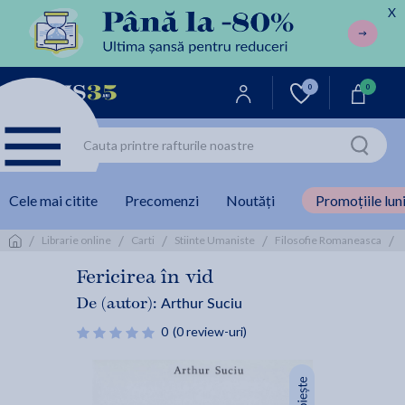
X
0
0
Cele mai citite
Precomenzi
Noutăți
Promoțiile luni
/
/
/
/
/
Librarie online
Carti
Stiinte Umaniste
Filosofie Romaneasca
Fericirea în vid
Arthur Suciu
De (autor):
0
(0 review-uri)