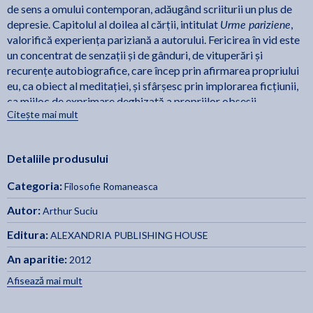
de sens a omului contemporan, adăugând scriiturii un plus de
Urme pariziene
depresie. Capitolul al doilea al cărții, intitulat
,
valorifică experiența pariziană a autorului. Fericirea în vid este
un concentrat de senzații și de gânduri, de vituperări și
recurențe autobiografice, care încep prin afirmarea propriului
eu, ca obiect al meditației, și sfârșesc prin implorarea ficțiunii,
ca mijloc de exprimare deghizată a propriilor obsesii.
Citește mai mult
Recomand cartea lui Arthur Suciu tocmai pentru că el nu e
autor de aforisme, ci moralist: uneori, lup moralist. E moralist
Detaliile produsului
pentru că, în paginile acestei cărţi, reuşeşte să schiţeze un
personaj creionând o societate. O societate care alunecă
Categoria:
Filosofie Romaneasca
vertiginos prin beznă, care opreşte, momentan, în staţii de
lumină artificială, care scârţâie din toate încheieturile, şi în care
Autor:
Arthur Suciu
suntem înghesuiţi şi singuri în acelaşi timp. -
Mircea Platon
Editura:
ALEXANDRIA PUBLISHING HOUSE
An aparitie:
2012
Afisează mai mult