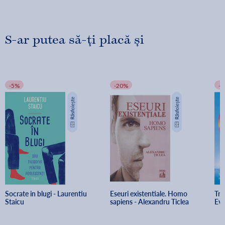
S-ar putea să-ți placă și
-5%
-20%
-
Socrate in blugi - Laurentiu 
Eseuri existentiale. Homo 
Tre
Staicu
sapiens - Alexandru Ticlea
Ev