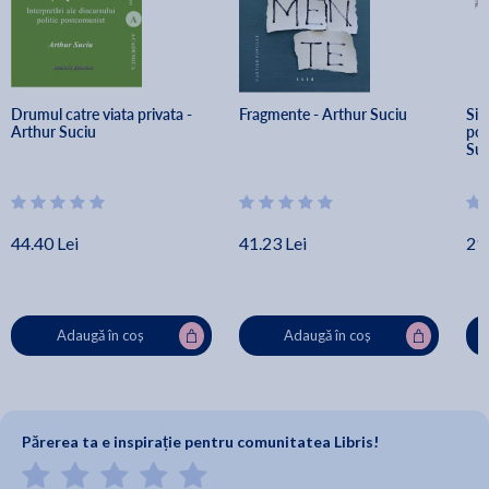
Drumul catre viata privata - 
Fragmente - Arthur Suciu
Sim
Arthur Suciu
pol
Suc
44.40 Lei
41.23 Lei
29.
Adaugă în coș
Adaugă în coș
Părerea ta e inspirație pentru comunitatea Libris!