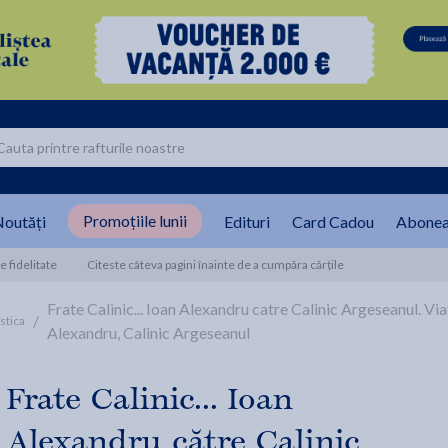
Promoțiile lunii
outăți
Edituri
Card Cadou
Abonea
 fidelitate
Citeste câteva pagini înainte de a cumpăra cărțile
Frate Calinic... Ioan Alexandru catre Calinic Argeseanul. Viat
/
stica
Alexandru, Calinic Argeseanul
Frate Calinic... Ioan
Alexandru către Calinic