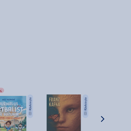
%
-20%