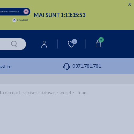
X
MAI SUNT
1:
13:
35:
52
0
0
0371.781.781
ză-te
a din carti, scrisori si dosare secrete - Ioan