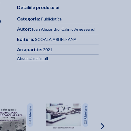
n
Detaliile produsului
Categoria:
Publicistica
a
Autor:
Ioan Alexandru
,
Calinic Argeseanul
Editura:
SCOALA ARDELEANA
An aparitie:
2021
Afisează mai mult