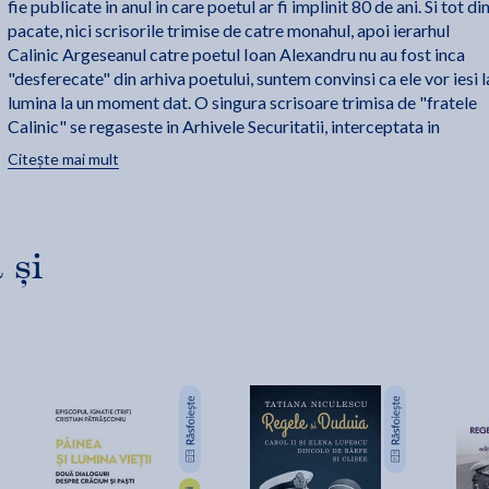
fie publicate in anul in care poetul ar fi implinit 80 de ani. Si tot di
pacate, nici scrisorile trimise de catre monahul, apoi ierarhul
Calinic Argeseanul catre poetul Ioan Alexandru nu au fost inca
"desferecate" din arhiva poetului, suntem convinsi ca ele vor iesi l
lumina la un moment dat. O singura scrisoare trimisa de "fratele
Calinic" se regaseste in Arhivele Securitatii, interceptata in
"procesul de urmarire" al celor doi. Scrisoarea se regaseste
Citește mai mult
"autograf" in anexa cartii.
 și