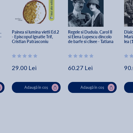
 
Painea si lumina vietii Ed.2 
Regele si Duduia. Carol II 
Dialo
- 
- Episcopul Ignatie Trif, 
si Elena Lupescu dincolo 
Maria
Cristian Patrasconiu
de barfe si clisee - Tatiana 
lea (
Niculescu
Dori
29.00 Lei
60.27 Lei
90.
Adaugă în coș
Adaugă în coș