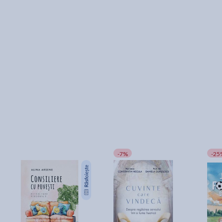
-7%
-25