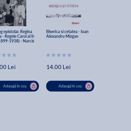
g epistolar. Regina 
Biserica si cetatea - Ioan 
Ierarhul meu - Iu
 - Regele Carol al II-
Alexandru Mizgan
1899-1938) - Narcis 
n Ion
00 Lei
14.00 Lei
44.40 Lei
Adaugă în coș
Adaugă în coș
Adaugă în