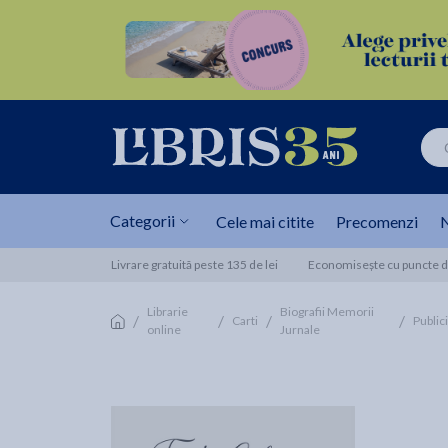
Categorii
Cele mai citite
Precomenzi
N
Livrare gratuită peste 135 de lei
Economisește cu puncte de
Librarie
Biografii Memorii
/
/
/
/
Carti
Publici
online
Jurnale