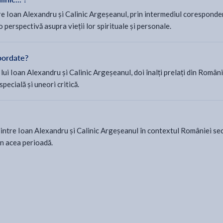
ntre Ioan Alexandru și Calinic Argeșeanul, prin intermediul coresponde
o perspectivă asupra vieții lor spirituale și personale.
abordate?
lui Ioan Alexandru și Calinic Argeșeanul, doi înalți prelați din Român
pecială și uneori critică.
ntre Ioan Alexandru și Calinic Argeșeanul în contextul României sec
in acea perioadă.