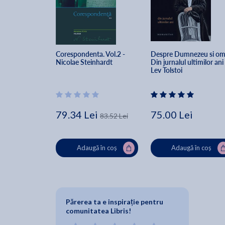
Corespondenta. Vol.2 - 
Despre Dumnezeu si om.
Nicolae Steinhardt
Din jurnalul ultimilor ani 
Lev Tolstoi
79.34 Lei
75.00 Lei
83.52 Lei
Adaugă în coș
Adaugă în coș
Părerea ta e inspirație pentru
comunitatea Libris!