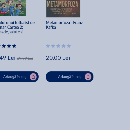
lul unui fotbalist de 
Metamorfoza - Franz 
Diferiti. Genul v
ar. Cartea 2: 
Kafka
primatolog - Fra
ade, salate si 
ize - Alec Blenche
49 Lei
20.00 Lei
58.35 Lei
69.99 Lei
72
Adaugă în coș
Adaugă în coș
Adaugă în