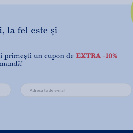
 la fel este și
EXTRA -10%
 și primești un cupon de
omandă!