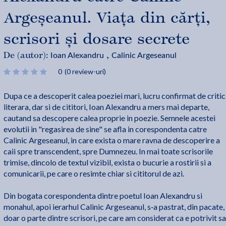
Argeșeanul. Viața din cărți,
scrisori și dosare secrete
Ioan Alexandru
Calinic Argeseanul
De (autor):
,
0
(0 review-uri)
Dupa ce a descoperit calea poeziei mari, lucru confirmat de criti
literara, dar si de cititori, Ioan Alexandru a mers mai departe,
cautand sa descopere calea proprie in poezie. Semnele acestei
evolutii in "regasirea de sine" se afla in corespondenta catre
Calinic Argeseanul, in care exista o mare ravna de descoperire a
caii spre transcendent, spre Dumnezeu. In mai toate scrisorile
trimise, dincolo de textul vizibil, exista o bucurie a rostirii si a
comunicarii, pe care o resimte chiar si cititorul de azi.
Din bogata corespondenta dintre poetul Ioan Alexandru si
monahul, apoi ierarhul Calinic Argeseanul, s‑a pastrat, din pacate,
doar o parte dintre scrisori, pe care am considerat ca e potrivit sa