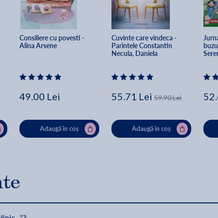
Consiliere cu povesti - 
Cuvinte care vindeca - 
Jurna
Alina Arsene
Parintele Constantin 
buzun
Necula, Daniela 
Seren
Dumulescu
surpr
49.00 Lei
55.71 Lei
52.
59.90 Lei
Adaugă în coș
Adaugă în coș
nte
nic..."?