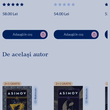
58.00 Lei
54.00 Lei
52.
Adaugă în coș
Adaugă în coș
De același autor
2+1 GRATIS
2+1 GRATIS
2+