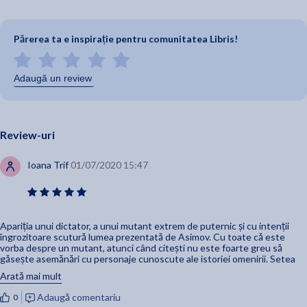
Părerea ta e inspirație pentru comunitatea Libris!
Adaugă un review
Review-uri
Ioana Trif
01/07/2020 15:47
Apariția unui dictator, a unui mutant extrem de puternic și cu intenții
îngrozitoare scutură lumea prezentată de Asimov. Cu toate că este
vorba despre un mutant, atunci când citești nu este foarte greu să
găsește asemănări cu personaje cunoscute ale istoriei omenirii. Setea
de putere, de control, dorința de a face totul după reguli noi și unice. Ne
Arată mai mult
este foarte cunoscut
Adaugă comentariu
0