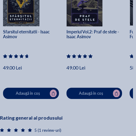
Sfarsitul eternitatii - Isaac 
Imperiul Vol.2: Praf de stele - 
Fun
Asimov
Isaac Asimov
Fun
49.00 Lei
49.00 Lei
58.
Adaugă în coș
Adaugă în coș
Rating general al produsului
5 (1 review-uri)