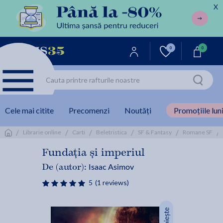
X
0
0
Cele mai citite
Precomenzi
Noutăți
Promoțiile luni
/
/
/
/
/
/
Librarie online
Carti
Beletristica
SF & Fantasy
Romane SF
Fundația și imperiul
Isaac Asimov
De (autor):
5
(1 reviews)