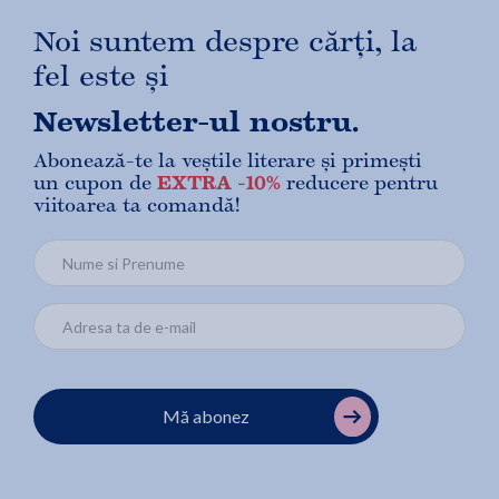
Noi suntem despre cărți, la
fel este și
Newsletter-ul nostru.
Abonează-te la veștile literare și primești
un cupon de
EXTRA -10%
reducere pentru
viitoarea ta comandă!
Mă abonez