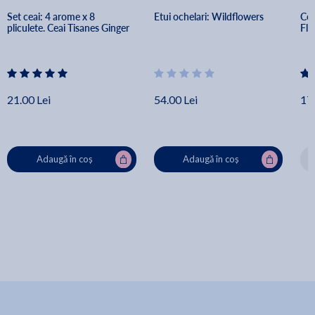
Set ceai: 4 arome x 8 
Etui ochelari: Wildflowers
Cea
pliculete. Ceai Tisanes Ginger
Fl
21.00 Lei
54.00 Lei
17.
Adaugă în coș
Adaugă în coș