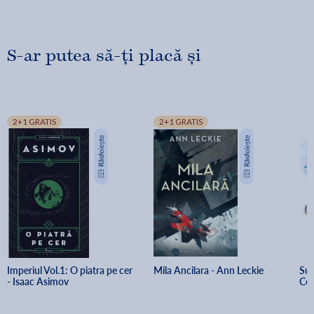
S-ar putea să-ți placă și
2+1 GRATIS
2+1 GRATIS
Imperiul Vol.1: O piatra pe cer 
Mila Ancilara - Ann Leckie
Sup
- Isaac Asimov
Cer