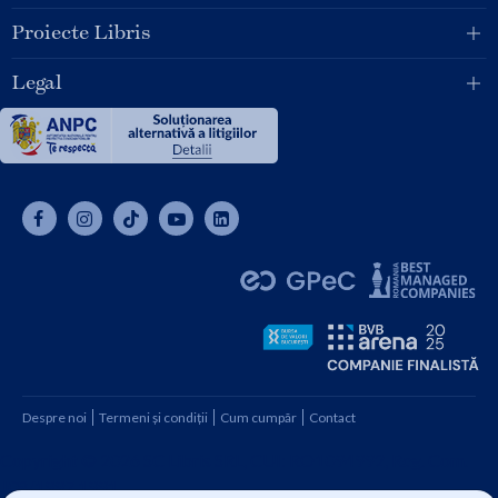
Proiecte Libris
Legal
Despre noi
Termeni și condiții
Cum cumpăr
Contact
Copyright © 2026 SC Libris SRL, CUI: RO1094992, Reg. Com.
J08/1997 1991