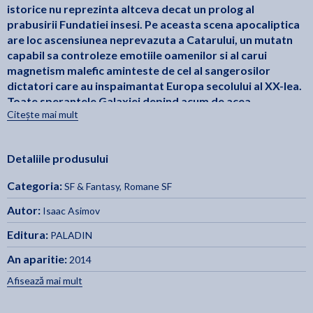
istorice nu reprezinta altceva decat un prolog al
prabusirii Fundatiei insesi. Pe aceasta scena apocaliptica
are loc ascensiunea neprevazuta a Catarului, un mutatn
capabil sa controleze emotiile oamenilor si al carui
magnetism malefic aminteste de cel al sangerosilor
dictatori care au inspaimantat Europa secolului al XX-lea.
Toate sperantele Galaxiei depind acum de acea
Citește mai mult
misterioasa A Doua Fundatie, singura care ar putea
impiedica expansiunea nelimitata a noului stat totalitar al
Catarului.
Detaliile produsului
Fundatia
Din seria
fac parte:
Categoria:
SF & Fantasy
,
Romane SF
•
Fundatia
•
Fundatia si imperiul
Autor:
Isaac Asimov
•
A doua fundatie
Editura:
PALADIN
•
Marginea fundatiei
•
Fundatia si Pamantul
An aparitie:
2014
•
Preludiul fundatiei
Afisează mai mult
•
Zorii fundatiei