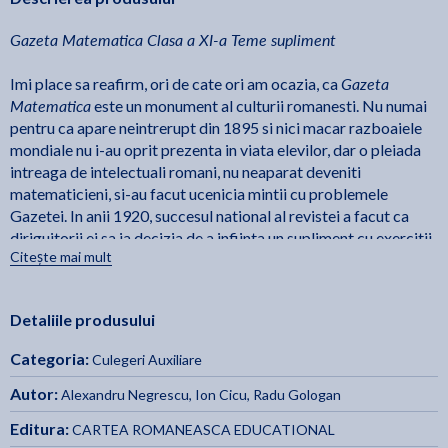
Gazeta Matematica Clasa a XI-a Teme supliment
Gazeta
Imi place sa reafirm, ori de cate ori am ocazia, ca
Matematica
este un monument al culturii romanesti. Nu numai
pentru ca apare neintrerupt din 1895 si nici macar razboaiele
mondiale nu i-au oprit prezenta in viata elevilor, dar o pleiada
intreaga de intelectuali romani, nu neaparat deveniti
matematicieni, si-au facut ucenicia mintii cu problemele
Gazetei. In anii 1920, succesul national al revistei a facut ca
diriguitorii ei sa ia decizia de a infiinta un supliment cu exercitii
Citește mai mult
accesibil elevilor cu drag de matematica. Asa au aparut primele
liste de rezolvitori, fapt care continua si azi. In 2008,
inspirandu-ne din ideea inaintasilor, am reinfiintat Suplimentul
Detaliile produsului
Gazetei matematice. El s-a vrut un accesoriu pentru elevii cu
performante peste medie si nu neaparat olimpici. In plus, nu am
Categoria:
Culegeri Auxiliare
pretins ca problemele sa fie originale; importanta in Supliment
este informatia matematica. Iata ca acum, dupa 10 ani,
Autor:
Alexandru Negrescu
,
Ion Cicu
,
Radu Gologan
realizam ca ideea a fost excelenta. Cele noua volume, cu
Editura:
CARTEA ROMANEASCA EDUCATIONAL
problemele din Supliment destinate elevilor din clasele IV-XII,