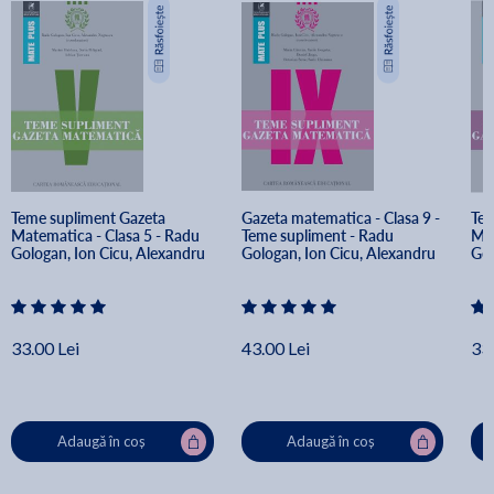
Teme supliment Gazeta 
Gazeta matematica - Clasa 9 - 
Tem
Matematica - Clasa 5 - Radu 
Teme supliment - Radu 
Mat
Gologan, Ion Cicu, Alexandru 
Gologan, Ion Cicu, Alexandru 
Gol
Negrescu
Negrescu
Ne
33.00 Lei
43.00 Lei
33.
Adaugă în coș
Adaugă în coș