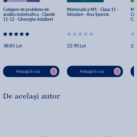
Culegere de probleme de 
Matematica M1 - Clasa 11 - 
Mat
analiza matematica - Clasele 
Simulare - Ana Spornic
Cla
11-12 - Gheorghe Adalbert 
Car
Schneider
38.85 Lei
22.90 Lei
22.
Adaugă în coș
Adaugă în coș
De același autor