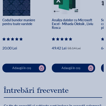
Codul bunelor maniere 
Analiza datelor cu Microsoft 
Sup
pentru toate varstele
Excel - Mihaela Oleksik , Liviu 
com
Rosca
pie
20.00 Lei
49.42 Lei
66.
58.14 Lei
Adaugă în coș
Adaugă în coș
Întrebări frecvente
Ce tip de exerciții și subiecte sunt incluse în această culegere?