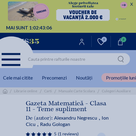
X
MAI SUNT
1:
02:
43:
06
0
0
Cele mai citite
Precomenzi
Noutăți
Promoțiile luni
/
/
/
/
/
Librarie online
Carti
Manuale Carte Scolara
Culegeri Auxiliare
Gazeta Matematică - Clasa
11 - Teme supliment
Alexandru Negrescu
Ion
De (autor):
,
Cicu
Radu Gologan
,
5
(1 reviews)