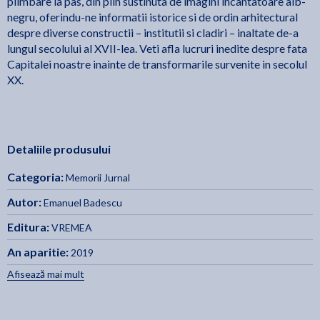
plimbare la pas, din plin sustinuta de imagini incantatoare alb-
negru, oferindu-ne informatii istorice si de ordin arhitectural
despre diverse constructii – institutii si cladiri – inaltate de-a
lungul secolului al XVII-lea. Veti afla lucruri inedite despre fata
Capitalei noastre inainte de transformarile survenite in secolul
XX.
Detaliile produsului
Categoria:
Memorii Jurnal
Autor:
Emanuel Badescu
Editura:
VREMEA
An aparitie:
2019
Afisează mai mult