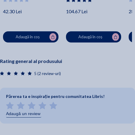
42.30 Lei
104.67 Lei
28.
Adaugă în coș
Adaugă în coș
Rating general al produsului
5 (2 review-uri)
Părerea ta e inspirație pentru comunitatea Libris!
Adaugă un review