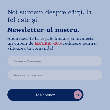
Noi suntem despre cărți, la
fel este și
Newsletter-ul nostru.
Abonează-te la veștile literare și primești
un cupon de
EXTRA -10%
reducere pentru
viitoarea ta comandă!
Mă abonez