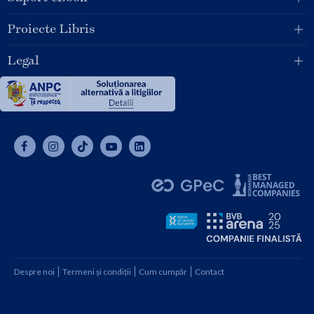
Proiecte Libris
Legal
Despre noi
Termeni și condiții
Cum cumpăr
Contact
Copyright © 2026 SC Libris SRL, CUI: RO1094992, Reg. Com.