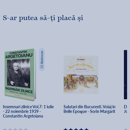
S-ar putea să-ți placă și
Insemnari zilnice Vol.7: 1 iulie 
Salutari din Bucuresti. Voiaj in 
Dan
- 22 noiembrie 1939 - 
Belle Epoque - Sorin Margarit
Joa
Constantin Argetoianu