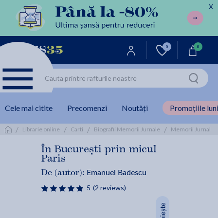
X
0
0
Cele mai citite
Precomenzi
Noutăți
Promoțiile luni
/
/
/
/
/
Librarie online
Carti
Biografii Memorii Jurnale
Memorii Jurnal
În București prin micul
Paris
Emanuel Badescu
De (autor):
5
(2 reviews)