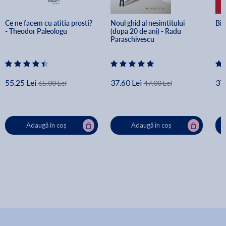
Ce ne facem cu atitia prosti? 
Noul ghid al nesimtitului 
Big
- Theodor Paleologu
(dupa 20 de ani) - Radu 
Paraschivescu
55.25 Lei
37.60 Lei
37.
65.00 Lei
47.00 Lei
Adaugă în coș
Adaugă în coș