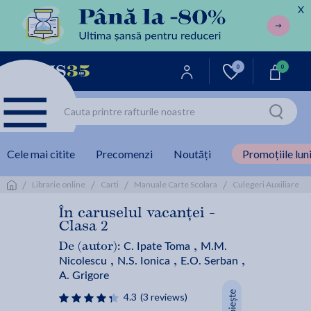
X
0
0
Cele mai citite
Precomenzi
Noutăți
Promoțiile luni
/
/
/
/
/
Librarie online
Carti
Manuale Carte Scolara
Culegeri Auxiliare
În caruselul vacanței -
Clasa 2
C. Ipate Toma
M.M.
De (autor):
,
Nicolescu
N.S. Ionica
E.O. Serban
,
,
,
A. Grigore
4.3
(3 reviews)