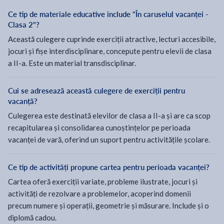
Ce tip de materiale educative include "În caruselul vacanței -
Clasa 2"?
Această culegere cuprinde exerciții atractive, lecturi accesibile,
jocuri și fișe interdisciplinare, concepute pentru elevii de clasa
a II-a. Este un material transdisciplinar.
Cui se adresează această culegere de exerciții pentru
vacanță?
Culegerea este destinată elevilor de clasa a II-a și are ca scop
recapitularea și consolidarea cunoștințelor pe perioada
vacanței de vară, oferind un suport pentru activitățile școlare.
Ce tip de activități propune cartea pentru perioada vacanței?
Cartea oferă exerciții variate, probleme ilustrate, jocuri și
activități de rezolvare a problemelor, acoperind domenii
precum numere și operații, geometrie și măsurare. Include și o
diplomă cadou.