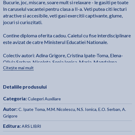
Bucurie, joc, miscare, soare mult si relaxare - le gasiti pe toate
In caruselul vacantei pentru clasa a II-a. Veti putea citi lecturi
atractive si accesibile, veti gasi exercitii captivante, glume,
jocuri si curiozitati.
Contine diploma oferita cadou. Caietul cu fise interdisciplinare
este avizat de catre Ministerul Educatiei Nationale.
Colectiv autori: Adina Grigore, Cristina Ipate-Toma, Elena-
Olivia Serban, Nicoleta-Sonia Ionica, Maria-Magdalena
Citește mai mult
Nicolescu
Detaliile produsului
Categoria:
Culegeri Auxiliare
Autor:
C. Ipate Toma
,
M.M. Nicolescu
,
N.S. Ionica
,
E.O. Serban
,
A.
Grigore
Editura:
ARS LIBRI