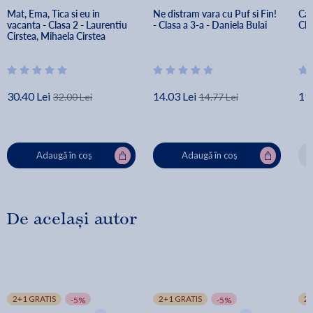
Mat, Ema, Tica si eu in 
Ne distram vara cu Puf si Fin! 
Cai
vacanta - Clasa 2 - Laurentiu 
- Clasa a 3-a - Daniela Bulai
Cla
Cirstea, Mihaela Cirstea
30.40 Lei
14.03 Lei
19.
32.00 Lei
14.77 Lei
Adaugă în coș
Adaugă în coș
De același autor
2+1 GRATIS
2+1 GRATIS
2+
-5%
-5%