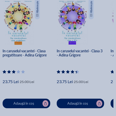
In caruselul vacantei - Clasa 
In caruselul vacantei - Clasa 3 
In 
pregatitoare - Adina Grigore
- Adina Grigore
- A
23.75 Lei
23.75 Lei
23.
25.00 Lei
25.00 Lei
Adaugă în coș
Adaugă în coș