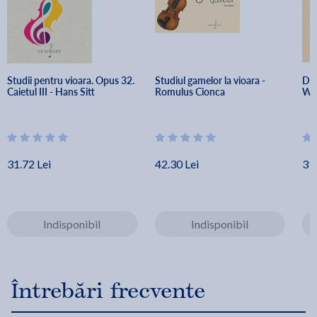
Studii pentru vioara. Opus 32. 
Studiul gamelor la vioara - 
Due
Caietul III - Hans Sitt
Romulus Cionca
W.
31.72 Lei
42.30 Lei
31.
Indisponibil
Indisponibil
Întrebări frecvente