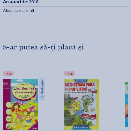
An aparitie:
2018
Afisează mai mult
S-ar putea să-ți placă și
-5%
-5%