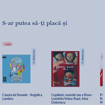
S-ar putea să-ți placă și
-14%
Casuta lui Snowie - Angelica 
Copilarie, numele tau e Rosu - 
Pov
Lambru
Luminita Voina-Raut, Irina 
Ram
Dobrescu
Mu