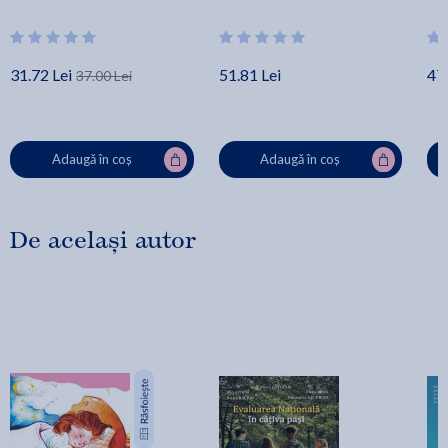
31.72 Lei
51.81 Lei
47.
37.00 Lei
Adaugă în coș
Adaugă în coș
De același autor