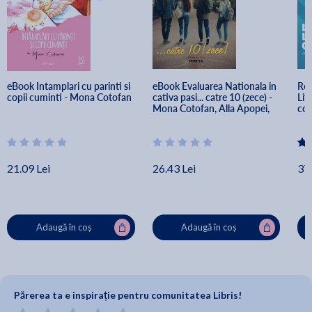
eBook Intamplari cu parinti si 
eBook Evaluarea Nationala in 
Rom
copii cuminti - Mona Cotofan
cativa pasi... catre 10 (zece) - 
Lit
Mona Cotofan, Alla Apopei, 
com
Elena Popa, Ruxandra 
Cot
Nechifor, Nicu Craciun
And
Nis
21.09 Lei
26.43 Lei
37.
Adaugă în coș
Adaugă în coș
Părerea ta e inspirație pentru comunitatea Libris!