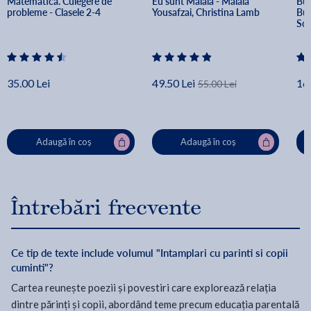
Matematica. Culegere de 
Eu sunt Malala - Malala 
Bul
probleme - Clasele 2-4
Yousafzai, Christina Lamb
Buff
Sc
35.00 Lei
49.50 Lei
16
55.00 Lei
Adaugă în coș
Adaugă în coș
Întrebări frecvente
Ce tip de texte include volumul "Intamplari cu parinti si copii
cuminti"?
Cartea reunește poezii și povestiri care explorează relația
dintre părinți și copii, abordând teme precum educația parentală