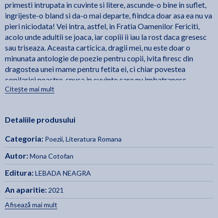
primesti intrupata in cuvinte si litere, ascunde-o bine in suflet,
ingrijeste-o bland si da-o mai departe, fiindca doar asa ea nu va
pieri niciodata! Vei intra, astfel, in Fratia Oamenilor Fericiti,
acolo unde adultii se joaca, iar copiii ii iau la rost daca gresesc
sau triseaza. Aceasta carticica, dragii mei, nu este doar o
minunata antologie de poezie pentru copii, ivita firesc din
dragostea unei mame pentru fetita ei, ci chiar povestea
copilariei noastre, spusa in cuvinte care nu imbatranesc
Citește mai mult
niciodata si de care nu ai cum sa te plictisesti, fiindca sunt
rostite de personaje care traiesc dincolo de timp: melci si
fluturi, albine si pisici, oameni de zapada si pitici, broscute si
Detaliile produsului
nuferi, feti-frumosi si, mai ales, bunici sfatosi care dau cu gratie
in mintea copiilor. Facand si eu parte, alaturi de autoare, din
Categoria:
Poezii
,
Literatura Romana
aceasta fratie, acasa sau la scoala - unde chiar tu, micule cititor,
esti in rolul principal -, pot depune marturie ca povestea te va
Autor:
Mona Cotofan
captiva si te va amuza cum nu-ti imaginezi. Ai incredere in
Editura:
LEBADA NEAGRA
mine! - Mihaela Dobos
An aparitie:
2021
Afisează mai mult