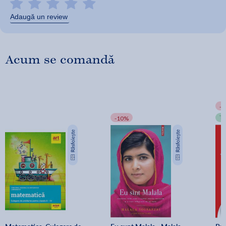
Adaugă un review
Acum se comandă
-
T
-10%