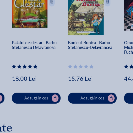
Palatul de clestar - Barbu 
Bunicul. Bunica - Barbu 
Omul
Stefanescu Delavrancea
Stefanescu-Delavrancea
Mich
Fuch
18.00 Lei
15.76 Lei
44.
Adaugă în coș
Adaugă în coș
nte