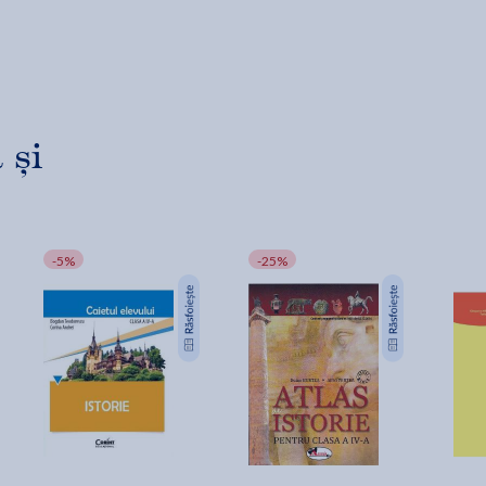
 și
-5%
-25%