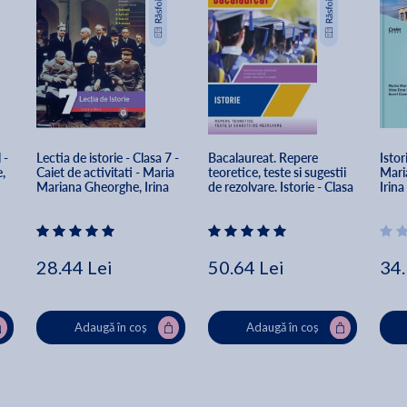
 - 
Lectia de istorie - Clasa 7 - 
Bacalaureat. Repere 
Istor
, 
Caiet de activitati - Maria 
teoretice, teste si sugestii 
Mari
Mariana Gheorghe, Irina 
de rezolvare. Istorie - Clasa 
Irin
Ema Savuta
12 - Maria Mariana 
Gheorghe, Irina Ema 
Savuta, Aurel Constantin 
Soare
28.44 Lei
50.64 Lei
34.
Adaugă în coș
Adaugă în coș