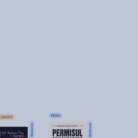
24-48H
NOU
-10%
 GRATIS