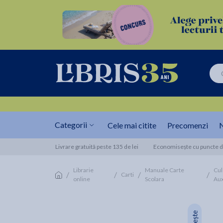
Categorii
Cele mai citite
Precomenzi
N
Livrare gratuită peste 135 de lei
Economisește cu puncte de
Librarie
Manuale Carte
Cul
/
/
/
/
Carti
online
Scolara
Aux