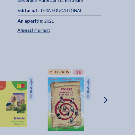
Gheorghe
,
Aurel Constantin Soare
Editura:
LITERA EDUCATIONAL
An aparitie:
2021
Afisează mai mult
2+1 GRATIS
-5%
-20%