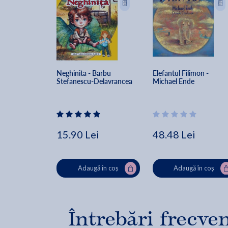
Neghinita - Barbu 
Elefantul Filimon - 
Stefanescu-Delavrancea
Michael Ende
15.90 Lei
48.48 Lei
Adaugă în coș
Adaugă în coș
Întrebări frecve