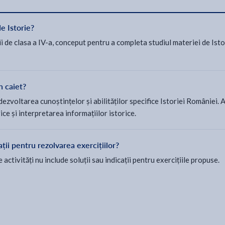
de Istorie?
i de clasa a IV-a, conceput pentru a completa studiul materiei de Istorie
n caiet?
ă dezvoltarea cunoștințelor și abilităților specifice Istoriei Românie
rice și interpretarea informațiilor istorice.
ații pentru rezolvarea exercițiilor?
activități nu include soluții sau indicații pentru exercițiile propuse.