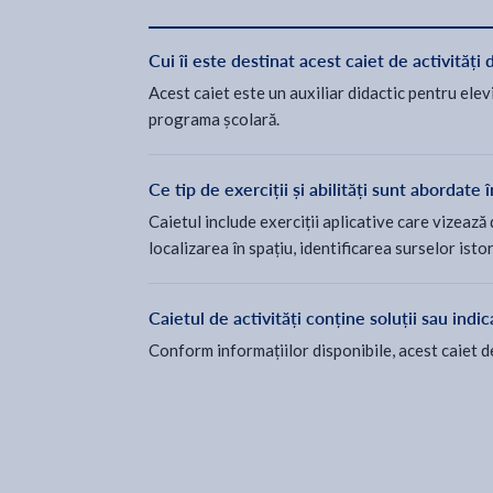
Cui îi este destinat acest caiet de activități 
Acest caiet este un auxiliar didactic pentru elevi
programa școlară.
Ce tip de exerciții și abilități sunt abordate î
Caietul include exerciții aplicative care vizeaz
localizarea în spațiu, identificarea surselor isto
Caietul de activități conține soluții sau indic
Conform informațiilor disponibile, acest caiet de 