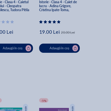
ie - Clasa 4 - Caietul 
Istorie - Clasa 4 - Caiet de 
Istorie - Clasa 8 -
lui - Cleopatra 
lucru - Adina Grigore, 
Maria Ochescu
lescu, Tudora Pitila
Cristina Ipate-Toma, 
Claudia-Daniela Negritoiu, 
Augustina Anghel, Maria 
Raicu
00 Lei
19.00 Lei
25.38 Lei
20.00 Lei
31
Adaugă în coș
Adaugă în coș
Adaugă în
-5%