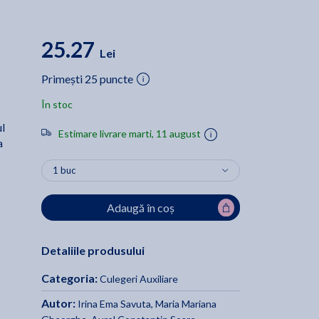
25.27
Lei
Primești 25 puncte
În stoc
ul
Estimare livrare marti, 11 august
a
Adaugă în coș
Detaliile produsului
Categoria:
Culegeri Auxiliare
Autor:
Irina Ema Savuta
,
Maria Mariana