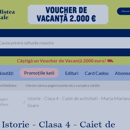
Câștigă un Voucher de Vacanță 2000 euro!
⛟
Promoțiile lunii
outăți
Edituri
Card Cadou
Abonea
 fidelitate
Citeste câteva pagini înainte de a cumpăra cărțile
Istorie - Clasa 4 - Caiet de activitati - Maria Mari
egeri
/
iliare
Soare
Istorie - Clasa 4 - Caiet de