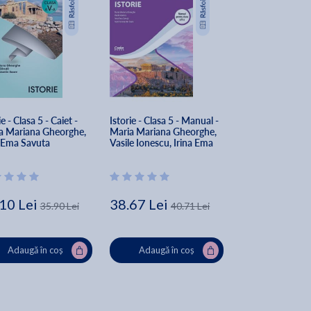
ie - Clasa 5 - Caiet - 
Istorie - Clasa 5 - Manual - 
a Mariana Gheorghe, 
Maria Mariana Gheorghe, 
a Ema Savuta
Vasile Ionescu, Irina Ema 
Savuta, Aurel Constantin 
Soare
10 Lei
38.67 Lei
35.90 Lei
40.71 Lei
Adaugă în coș
Adaugă în coș