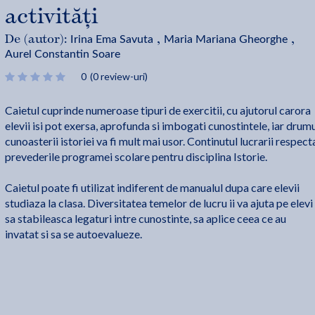
activități
Irina Ema Savuta
Maria Mariana Gheorghe
De (autor):
,
,
Aurel Constantin Soare
0
(0 review-uri)
Caietul cuprinde numeroase tipuri de exercitii, cu ajutorul carora
elevii isi pot exersa, aprofunda si imbogati cunostintele, iar drum
cunoasterii istoriei va fi mult mai usor. Continutul lucrarii respect
prevederile programei scolare pentru disciplina Istorie.
Caietul poate fi utilizat indiferent de manualul dupa care elevii
studiaza la clasa. Diversitatea temelor de lucru ii va ajuta pe elevi
sa stabileasca legaturi intre cunostinte, sa aplice ceea ce au
invatat si sa se autoevalueze.