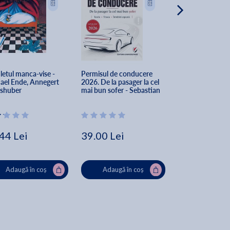
etul manca-vise - 
Permisul de conducere 
Pax. English Edi
ael Ende, Annegert 
2026. De la pasager la cel 
shuber
mai bun sofer - Sebastian 
Antonio Juhasz
44 Lei
39.00 Lei
51.78 Lei
57
Adaugă în coș
Adaugă în coș
Adaugă în