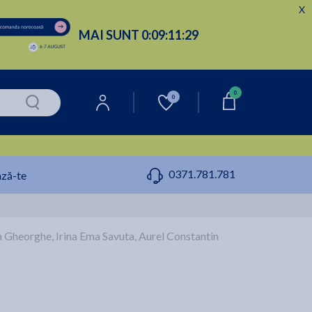
X
MAI SUNT
0:
09:
11:
28
0
0
0371.781.781
ză-te
ana Gheorghe, Irina Ema Savuta, Aurel Constantin