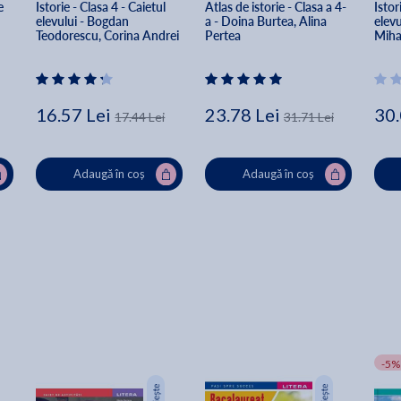
e 
Istorie - Clasa 4 - Caietul 
Atlas de istorie - Clasa a 4-
Istor
elevului - Bogdan 
a - Doina Burtea, Alina 
elevu
Teodorescu, Corina Andrei
Pertea
Mihai
16.57 Lei
23.78 Lei
30.
17.44 Lei
31.71 Lei
Adaugă în coș
Adaugă în coș
-5%