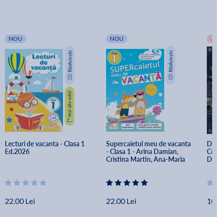
NOU
NOU
-
Lecturi de vacanta - Clasa 1 
Supercaietul meu de vacanta 
Dea
Ed.2026
- Clasa 1 - Arina Damian, 
Cen
Cristina Martin, Ana-Maria 
Dea
Paraschiv, Ana Carstoveanu
Kep
22.00 Lei
22.00 Lei
10