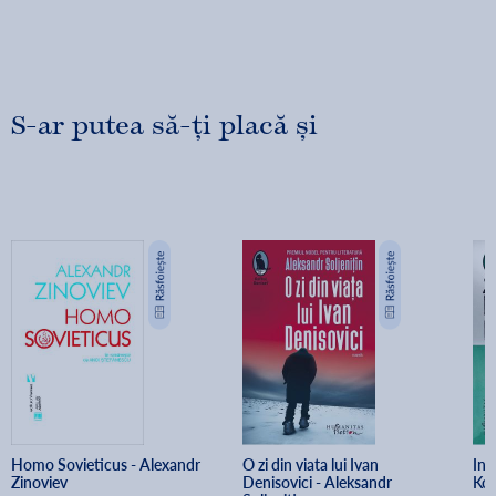
S-ar putea să-ți placă și
Homo Sovieticus - Alexandr 
O zi din viata lui Ivan 
Int
Zinoviev
Denisovici - Aleksandr 
Koe