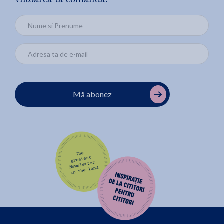
viitoarea ta comandă!
Mă abonez