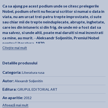
Ca sa ajung pe acest podium unde se citesc prelegerile
Nobel, podium oferit nu fiecarui scriitor si numai o data in
viata, nu am urcat trei-patru trepte improvizate, ci sute
sau chiar mii de trepte neinduplecate, abrupte, inghetate,
care ies din intuneric si din frig, de unde mi-a fost dat sa
ma salvez, si unde altii, poate mai daruiti si mai inzestrati
ca mine, au murit. - Aleksandr Soljenitin, Premiul Nobel
pentru Literatura, 1970
Citește mai mult
Iubeste revolutia! este un fragment rotunjit, scris in
saraska descrisa in Primul circ. Eroul, Nerjin, vrea sa intre
Detaliile produsului
in armata spre a-si apara tara, dar este refuzat din
motive medicale. Nerjin este un tanar sovietic, unul
Categoria:
Literatura rusa
inzestrat cu o judecata sanatoasa, deci cu simt critic.
Cititorul va intelege cum s-a format viitorul disident si va
Autor:
Alexandr Soljenitin
aprecia simplitatea totodata rafinata si proaspata a
Editura:
GRUPUL EDITORIAL ART
scrierii tanarului Soljenitin. - Ion Vianu
An aparitie:
2012
Traducere din limba rusa de Vadim Vasiliu.
Afisează mai mult