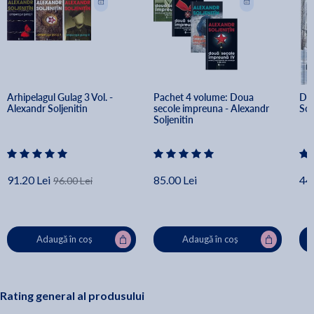
Arhipelagul Gulag 3 Vol. - 
Pachet 4 volume: Doua 
Dul
Alexandr Soljenitin
secole impreuna - Alexandr 
Sol
Soljenitin
91.20 Lei
85.00 Lei
44.
96.00 Lei
Adaugă în coș
Adaugă în coș
Rating general al produsului