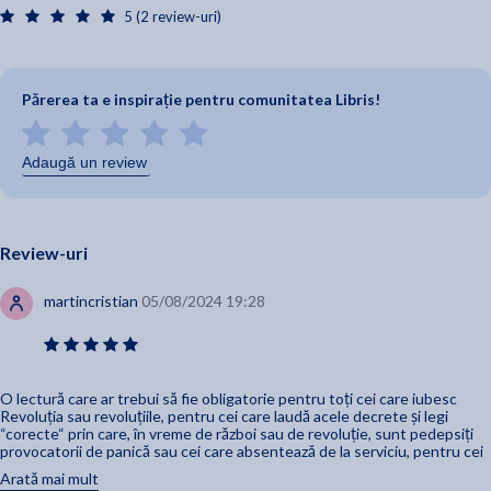
5 (2 review-uri)
Părerea ta e inspirație pentru comunitatea Libris!
Adaugă un review
Review-uri
martincristian
05/08/2024 19:28
O lectură care ar trebui să fie obligatorie pentru toți cei care iubesc
Revoluția sau revoluțiile, pentru cei care laudă acele decrete și legi
“corecte“ prin care, în vreme de război sau de revoluție, sunt pedepsiți
provocatorii de panică sau cei care absentează de la serviciu, pentru cei
care cred că astfel de legi nu-i vor afecta pe ei dacă sunt oameni corecți
Arată mai mult
și onești, pentru cei care cred că denunțurile la NKVD sunt acte de