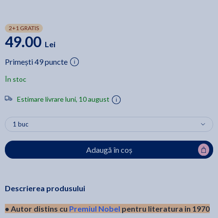
2+1 GRATIS
49.00
Lei
Primești 49 puncte
În stoc
Estimare livrare luni, 10 august
Adaugă în coș
Descrierea produsului
• Autor distins cu
Premiul Nobel
pentru literatura in 1970