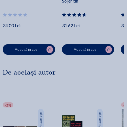
Soljenitin
34.00 Lei
31.62 Lei
39.
Adaugă în coș
Adaugă în coș
De același autor
-5%
-