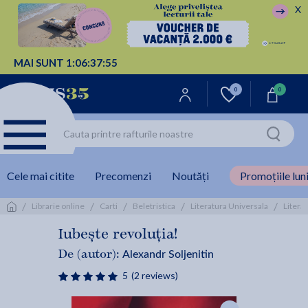
X
MAI SUNT
1:
06:
37:
55
0
0
Cele mai citite
Precomenzi
Noutăți
Promoțiile luni
/
/
/
/
/
Librarie online
Carti
Beletristica
Literatura Universala
Litera
Iubește revoluția!
Alexandr Soljenitin
De (autor):
5
(2 reviews)