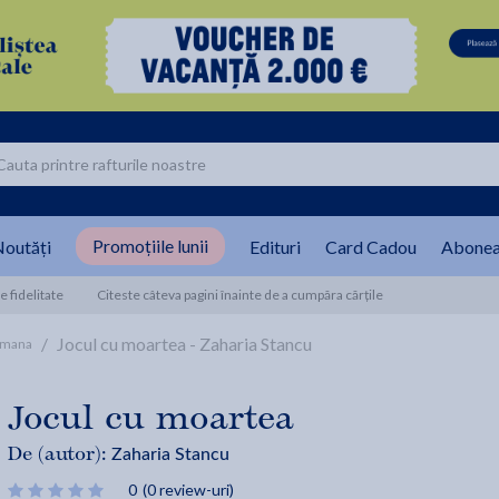
Promoțiile lunii
outăți
Edituri
Card Cadou
Abonea
 fidelitate
Citeste câteva pagini înainte de a cumpăra cărțile
/
Jocul cu moartea - Zaharia Stancu
omana
Jocul cu moartea
Zaharia Stancu
De (autor):
0
(0 review-uri)