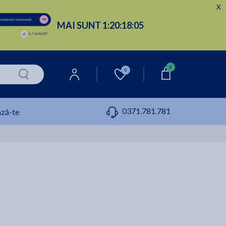
X
MAI SUNT
1:
20:
18:
04
0
0
0371.781.781
ză-te