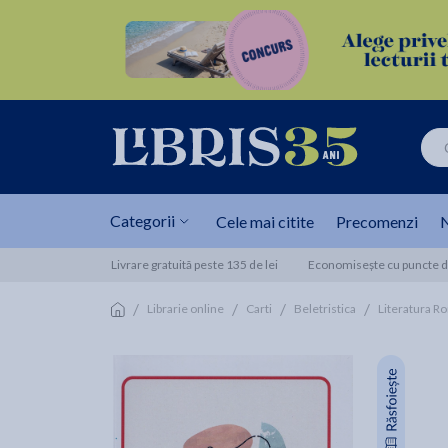
Categorii
Cele mai citite
Precomenzi
N
Livrare gratuită peste 135 de lei
Economisește cu puncte de
/
/
/
/
Librarie online
Carti
Beletristica
Literatura R