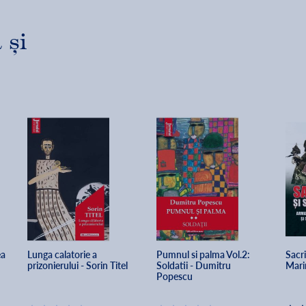
 și
a 
Lunga calatorie a 
Pumnul si palma Vol.2: 
Sacri
prizonierului - Sorin Titel
Soldatii - Dumitru 
Mari
Popescu