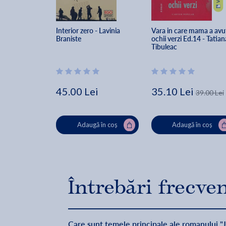
Interior zero - Lavinia 
Vara in care mama a avu
Braniste
ochii verzi Ed.14 - Tatian
Tibuleac
45.00 Lei
35.10 Lei
39.00 Lei
Adaugă în coș
Adaugă în coș
Întrebări frecve
Care sunt temele principale ale romanului "