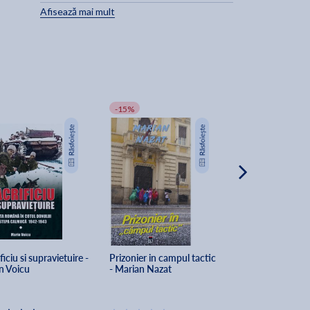
Afisează mai mult
-15%
ficiu si supravietuire - 
Prizonier in campul tactic 
Dincolo de sarm
n Voicu
- Marian Nazat
ghimpata - James
Shipman