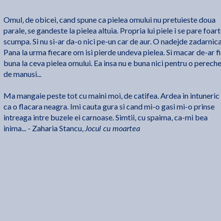
Omul, de obicei, cand spune ca pielea omului nu pretuieste doua
parale, se gandeste la pielea altuia. Propria lui piele i se pare foar
scumpa. Si nu si-ar da-o nici pe-un car de aur. O nadejde zadarnica
Pana la urma fiecare om isi pierde undeva pielea. Si macar de-ar fi
buna la ceva pielea omului. Ea insa nu e buna nici pentru o perech
de manusi...
Ma mangaie peste tot cu maini moi, de catifea. Ardea in intuneric
ca o flacara neagra. Imi cauta gura si cand mi-o gasi mi-o prinse
intreaga intre buzele ei carnoase. Simtii, cu spaima, ca-mi bea
Jocul cu moartea
inima... - Zaharia Stancu,