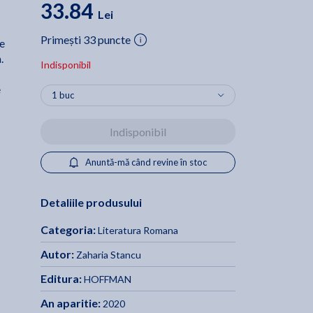
33.84
Lei
Primești 33 puncte
te
.
Indisponibil
e
Indisponibil
Anuntă-mă când revine în stoc
Detaliile produsului
Categoria:
Literatura Romana
Autor:
Zaharia Stancu
Editura:
HOFFMAN
An aparitie:
2020