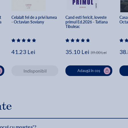
t 
Celalalt fel de a privi lumea 
Cand esti fericit, loveste 
Casa 
a 
- Octavian Soviany
primul Ed.2026 - Tatiana 
Octa
Tibuleac
41.23 Lei
35.10 Lei
38.
39.00 Lei
Indisponibil
Adaugă în coș
nte
Jocul cu moartea"?