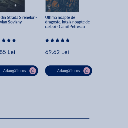
din Strada Sirenelor - 
Ultima noapte de 
Biologie - Clasa 1
vian Soviany
dragoste, intaia noapte de 
Manual - Dan Cri
razboi - Camil Petrescu
Carmen Salavastr
Bogdan Voicule
85 Lei
69.62 Lei
44.40 Lei
55
Adaugă în coș
Adaugă în coș
Adaugă în