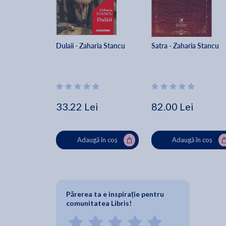
Dulaii - Zaharia Stancu
Satra - Zaharia Stancu
33.22 Lei
82.00 Lei
Adaugă în coș
Adaugă în coș
Părerea ta e inspirație pentru
comunitatea Libris!