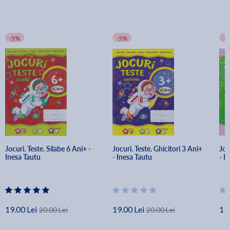
-5%
-5%
-
Jocuri. Teste. Silabe 6 Ani+ - 
Jocuri. Teste. Ghicitori 3 Ani+ 
Joc
Inesa Tautu
- Inesa Tautu
- I
19.00 Lei
19.00 Lei
19.
20.00 Lei
20.00 Lei