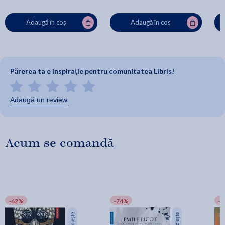
Adaugă în coș
Adaugă în coș
Părerea ta e inspirație pentru comunitatea Libris!
Adaugă un review
Acum se comandă
-62%
-74%
-