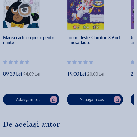
Marea carte cu jocuri pentru 
Jocuri. Teste. Ghicitori 3 Ani+ 
Joc
minte
- Inesa Tautu
ant
89.39 Lei
19.00 Lei
23.
94.09 Lei
20.00 Lei
Adaugă în coș
Adaugă în coș
De același autor