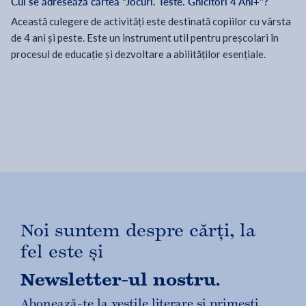
Cui se adresează cartea "Jocuri. Teste. Ghicitori 4 Ani+"?
Această culegere de activități este destinată copiilor cu vârsta
de 4 ani și peste. Este un instrument util pentru preșcolari în
procesul de educație și dezvoltare a abilităților esențiale.
Noi suntem despre cărți, la
fel este și
Newsletter-ul nostru.
Abonează-te la veștile literare și primești