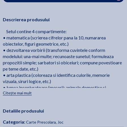
Descrierea produsului
Setul contine 4 compartimente:
• matematica (scrierea cifrelor pana la 10, numararea
obiectelor, figuri geometrice, etc.)
• dezvoltarea vorbirii (transforma cuvintele conform
modelului: una-mai multe; recunoaste sunetul; formuleaza
propozitii simple; sarbatori si obiceiuri; compune povestioare
pe teme date, etc.)
• arta plastica (coloreaza si identifica culorile, memorie
vizuala, siruri logice, etc.)
• lumea inconjuratoare (meserii; animale domestice si
Citește mai mult
salbatice; fructe-legume, etc.)
Detaliile produsului
Categoria:
Carte Prescolara, Joc