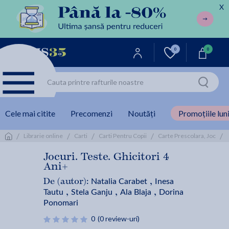
X
0
0
Cele mai citite
Precomenzi
Noutăți
Promoțiile luni
/
/
/
/
/
Librarie online
Carti
Carti Pentru Copii
Carte Prescolara, Joc
Jocuri. Teste. Ghicitori 4
Ani+
Natalia Carabet
Inesa
De (autor):
,
Tautu
Stela Ganju
Ala Blaja
Dorina
,
,
,
Ponomari
0
(0 review-uri)