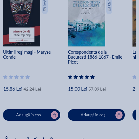
Ultimii regi magi - Maryse 
Corespondenta de la 
La 
Conde
Bucuresti 1866-1867 - Emile 
nic
Picot
15.86 Lei
15.00 Lei
29.
42.24 Lei
57.09 Lei
Adaugă în coș
Adaugă în coș