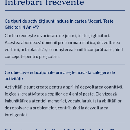
Întrebări frecvente
Ce tipuri de activități sunt incluse în cartea "Jocuri. Teste.
Ghicitori 4 Ani+"?
Cartea reunește o varietate de jocuri, teste și ghicitori.
Acestea abordează domenii precum matematica, dezvoltarea
vorbirii, arta plastică și cunoașterea lumii înconjurătoare, fiind
concepute pentru preșcolari.
Ce obiective educaționale urmărește această culegere de
activități?
Activitățile sunt create pentru a sprijini dezvoltarea cognitivă,
logica și creativitatea copiilor de 4 ani și peste. Ele vizează
îmbunătățirea atenției, memoriei, vocabularului și a abilităților
de rezolvare a problemelor, contribuind la dezvoltarea
inteligenței.