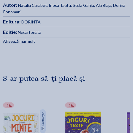
Autor:
Natalia Carabet
,
Inesa Tautu
,
Stela Ganju
,
Ala Blaja
,
Dorina
Ponomari
Editura:
DORINTA
Editie:
Necartonata
Afisează mai mult
S-ar putea să-ți placă și
-5%
-5%