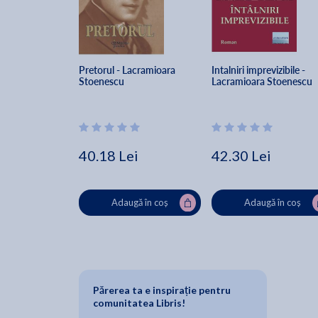
Pretorul - Lacramioara 
Intalniri imprevizibile - 
Stoenescu
Lacramioara Stoenescu
40.18 Lei
42.30 Lei
Adaugă în coș
Adaugă în coș
Părerea ta e inspirație pentru
comunitatea Libris!