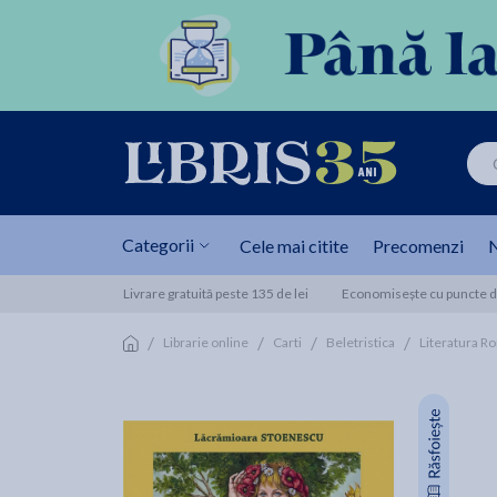
Categorii
Cele mai citite
Precomenzi
N
Livrare gratuită peste 135 de lei
Economisește cu puncte de
/
/
/
/
Librarie online
Carti
Beletristica
Literatura R