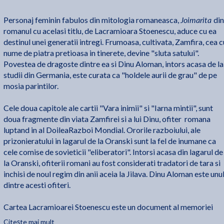
Joimarita
Personaj feminin fabulos din mitologia romaneasca,
din
romanul cu acelasi titlu, de Lacramioara Stoenescu, aduce cu ea
destinul unei generatii intregi. Frumoasa, cultivata, Zamfira, cea c
nume de piatra pretioasa in tinerete, devine "sluta satului".
Povestea de dragoste dintre ea si Dinu Aloman, intors acasa de la
studii din Germania, este curata ca "holdele aurii de grau" de pe
mosia parintilor.
Cele doua capitole ale cartii "Vara inimii" si "Iarna mintii", sunt
doua fragmente din viata Zamfirei si a lui Dinu, ofiter romana
luptand in al DoileaRazboi Mondial. Ororile razboiului, ale
prizonieratului in lagarul de la Oranski sunt la fel de inumane ca
cele comise de sovieticii "eliberatori". Intorsi acasa din lagarul de
la Oranski, ofiterii romani au fost considerati tradatori de tara si
inchisi de noul regim din anii aceia la Jilava. Dinu Aloman este unu
dintre acesti ofiteri.
Cartea Lacramioarei Stoenescu este un document al memoriei
unde destinele oamenilor se impletesc pana la moarte ci destinul
Citește mai mult