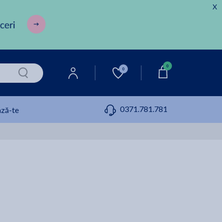
X
0
0
0371.781.781
ză-te