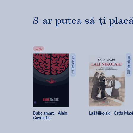
S-ar putea să-ți placă
-7%
Bube amare - Alain 
Lali Nikolaki - Catia Max
Gavrilutiu