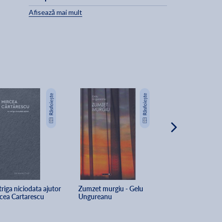
Afisează mai mult
-15%
riga niciodata ajutor 
Zumzet murgiu - Gelu 
Dulce ca pelinul 
rcea Cartarescu
Ungureanu
Mitroi