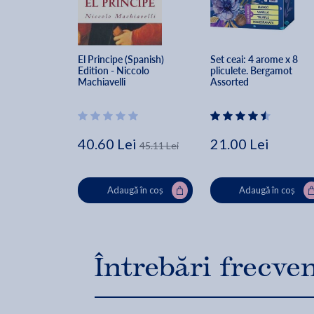
El Principe (Spanish) 
Set ceai: 4 arome x 8 
Edition - Niccolo 
pliculete. Bergamot 
Machiavelli
Assorted
40.60 Lei
21.00 Lei
45.11 Lei
Adaugă în coș
Adaugă în coș
Întrebări frecve