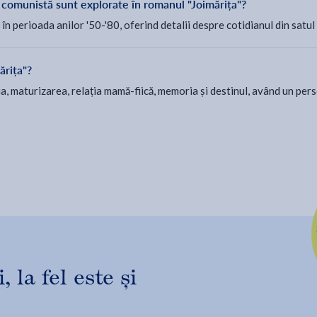
 comunistă sunt explorate în romanul "Joimărița"?
 în perioada anilor '50-'80, oferind detalii despre cotidianul din sat
ărița"?
 maturizarea, relația mamă-fiică, memoria și destinul, având un pers
 la fel este și