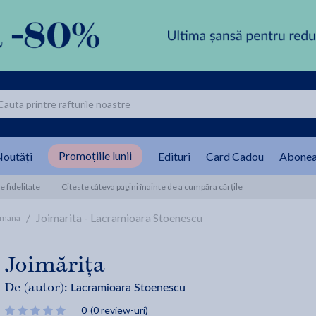
Promoțiile lunii
outăți
Edituri
Card Cadou
Abonea
 fidelitate
Citeste câteva pagini înainte de a cumpăra cărțile
/
Joimarita - Lacramioara Stoenescu
omana
Joimărița
Lacramioara Stoenescu
De (autor):
0
(0 review-uri)