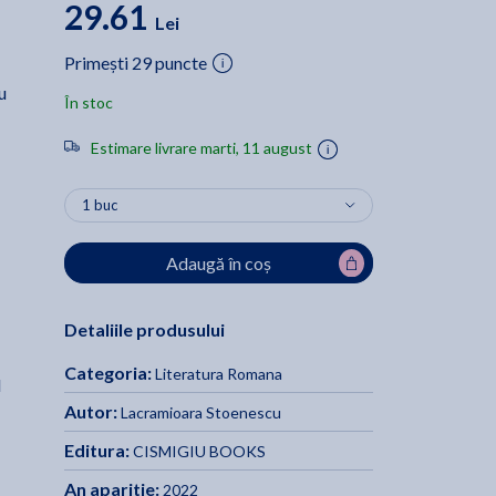
29.61
Lei
Primești 29 puncte
u
În stoc
Estimare livrare marti, 11 august
Adaugă în coș
Detaliile produsului
Categoria:
Literatura Romana
l
Autor:
Lacramioara Stoenescu
Editura:
CISMIGIU BOOKS
An aparitie:
2022