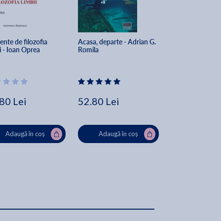
nte de filozofia 
Acasa, departe - Adrian G. 
Povesti din carti
i - Ioan Oprea
Romila
Primaverii - Lavi
80 Lei
52.80 Lei
81.22 Lei
85
Adaugă în coș
Adaugă în coș
Adaugă în