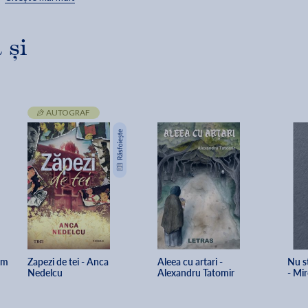
istoriei. - Clelia Ifrim
 și
AUTOGRAF
im
Zapezi de tei - Anca 
Aleea cu artari - 
Nu st
Nedelcu
Alexandru Tatomir
- Mi