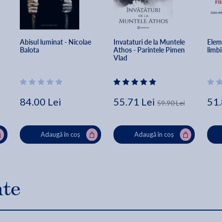
Abisul luminat - Nicolae 
Invataturi de la Muntele 
Eleme
Balota
Athos - Parintele Pimen 
limbi
Vlad
84.00 Lei
55.71 Lei
51.
59.90 Lei
Adaugă în coș
Adaugă în coș
nte