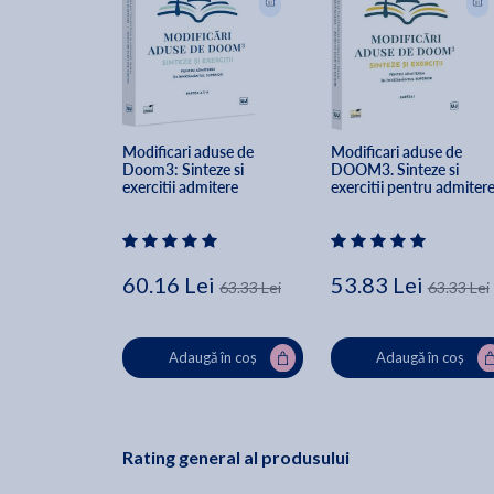
Modificari aduse de 
Modificari aduse de 
Doom3: Sinteze si 
DOOM3. Sinteze si 
exercitii admitere 
exercitii pentru admitere
invatamantul superior. 
in invatamantul superior.
Partea a II-a - Corina Popa
Partea I - Oana Despa, 
Bianca Hategan, Corina 
Popa, Ionela Zegrean
60.16 Lei
53.83 Lei
63.33 Lei
63.33 Lei
Adaugă în coș
Adaugă în coș
Rating general al produsului