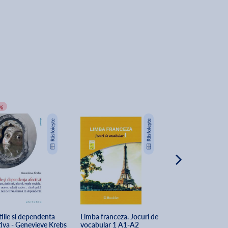
%
iile si dependenta 
Limba franceza. Jocuri de 
Sensul vietii. O 
tiva - Genevieve Krebs
vocabular 1 A1-A2
de psihologie ind