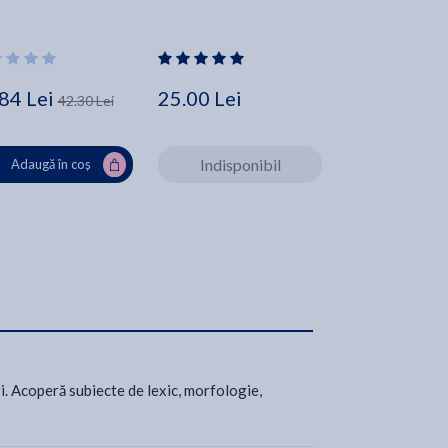
Alfred Adler
84 Lei
25.00 Lei
29.61 Lei
42.30 Lei
Indisponibil
Adaugă în coș
Adaugă în
. Acoperă subiecte de lexic, morfologie,