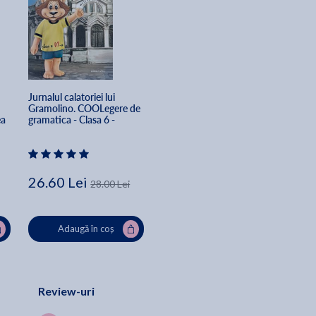
Jurnalul calatoriei lui 
Gramolino. COOLegere de 
a 
gramatica - Clasa 6 - 
 
Corina Barbu, Corina 
Popa, Gratiana Popescu
26.60 Lei
28.00 Lei
Adaugă în coș
Review-uri