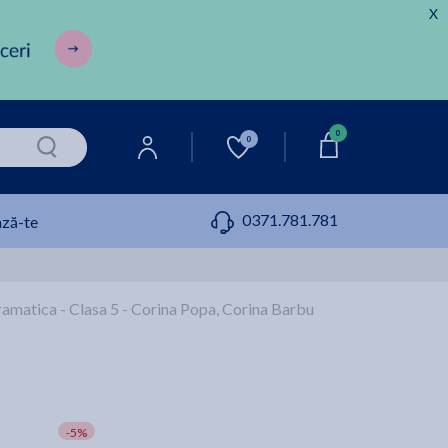
X
0
0
0371.781.781
ză-te
ramatica - Clasa 5 - Corina Popa, Corina Barbu
-5%