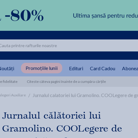
Promoțiile lunii
outăți
Edituri
Card Cadou
Abonea
 fidelitate
Citeste câteva pagini înainte de a cumpăra cărțile
/
Jurnalul calatoriei lui Gramolino. COOLegere de g
legeri Auxiliare
Jurnalul călătoriei lui
Gramolino. COOLegere de