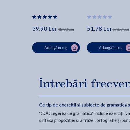
39.90 Lei
51.78 Lei
42.00 Lei
57.53 Lei
Adaugă în coș
Adaugă în coș
Întrebări frecve
Ce tip de exerciții și subiecte de gramati
"COOLegerea de gramatică" include exerciții var
sintaxa propoziției și a frazei, ortografie și pun