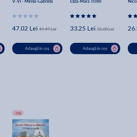
V-VI - Mirela-Gabriela 
Eliza-Mara Trofin
Nico
Tanc, Ioana-Luminita 
Tremp
47.02 Lei
33.25 Lei
26.
49.49 Lei
35.00 Lei
Adaugă în coș
Adaugă în coș
-5%