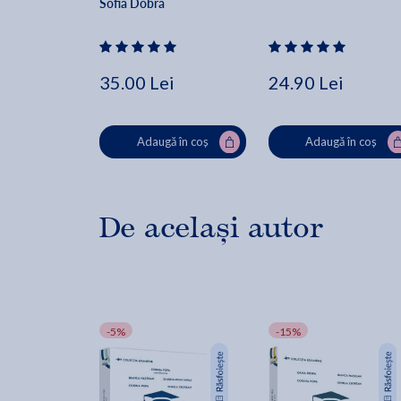
Sofia Dobra
35.00 Lei
24.90 Lei
Adaugă în coș
Adaugă în coș
De același autor
-5%
-15%