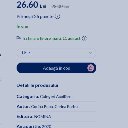
26.60
Lei
28.00 Lei
Primești 26 puncte
În stoc
Estimare livrare marti, 11 august
o
Adaugă în coș
s
Detaliile produsului
Categoria:
Culegeri Auxiliare
Autor:
Corina Popa
,
Corina Barbu
Editura:
NOMINA
e
An aparitie:
2020