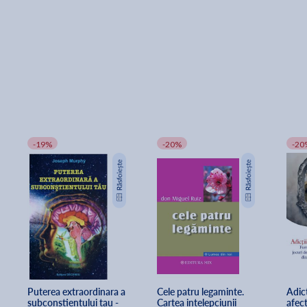
-19%
-20%
-20
Puterea extraordinara a 
Cele patru legaminte. 
Adict
subconstientului tau - 
Cartea intelepciunii 
afec