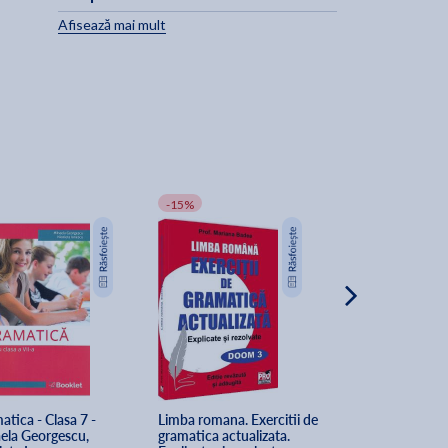
Afisează mai mult
-15%
-5%
tica - Clasa 7 - 
Limba romana. Exercitii de 
Gramatica limbi
ela Georgescu, 
gramatica actualizata. 
pentru elevi si pr