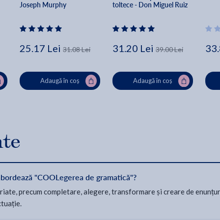
Joseph Murphy
toltece - Don Miguel Ruiz
25.17 Lei
31.20 Lei
33.
31.08 Lei
39.00 Lei
Adaugă în coș
Adaugă în coș
nte
că abordează "COOLegerea de gramatică"?
iate, precum completare, alegere, transformare și creare de enunțuri
ctuație.