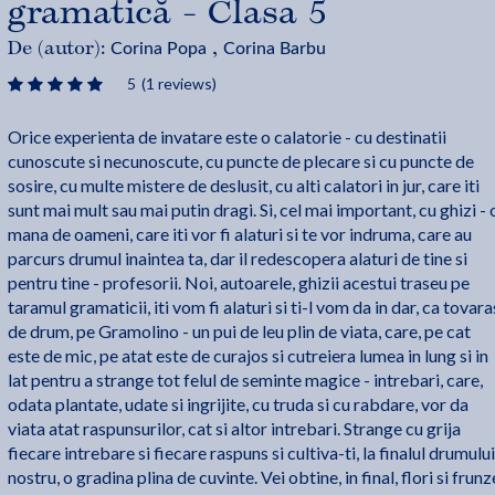
gramatică - Clasa 5
Corina Popa
Corina Barbu
De (autor):
,
5
(1 reviews)
Orice experienta de invatare este o calatorie - cu destinatii
cunoscute si necunoscute, cu puncte de plecare si cu puncte de
sosire, cu multe mistere de deslusit, cu alti calatori in jur, care iti
sunt mai mult sau mai putin dragi. Si, cel mai important, cu ghizi - 
mana de oameni, care iti vor fi alaturi si te vor indruma, care au
parcurs drumul inaintea ta, dar il redescopera alaturi de tine si
pentru tine - profesorii. Noi, autoarele, ghizii acestui traseu pe
taramul gramaticii, iti vom fi alaturi si ti-l vom da in dar, ca tovara
de drum, pe Gramolino - un pui de leu plin de viata, care, pe cat
este de mic, pe atat este de curajos si cutreiera lumea in lung si in
lat pentru a strange tot felul de seminte magice - intrebari, care,
odata plantate, udate si ingrijite, cu truda si cu rabdare, vor da
viata atat raspunsurilor, cat si altor intrebari. Strange cu grija
fiecare intrebare si fiecare raspuns si cultiva-ti, la finalul drumului
nostru, o gradina plina de cuvinte. Vei obtine, in final, flori si frunz