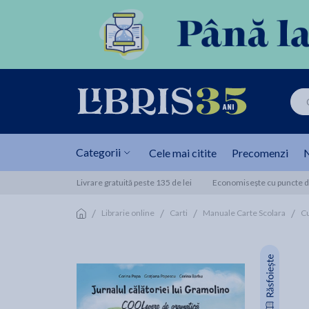
Categorii
Cele mai citite
Precomenzi
N
Livrare gratuită peste 135 de lei
Economisește cu puncte de
/
/
/
/
Librarie online
Carti
Manuale Carte Scolara
Cu