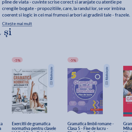
pline de viata - cuvinte scrise corect si aranjate cu atentie pe
crengile bogate - propozitiile, care, la randul lor, se vor imbina
coerent si logic in cei mai frumosi arbori ai gradinii tale - frazele.
Citește mai mult
AutorI: Corina Popa, Gratiana Popescu, Corina Barbu
 și
-5%
-5%
a 
Exercitii de gramatica 
Gramatica limbii romane - 
Grama
a
normativa pentru clasele 
Clasa 5 - Fise de lucru - 
Miha