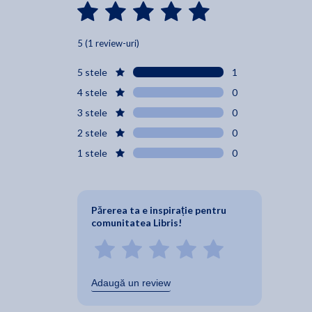
5 (1 review-uri)
5 stele
1
4 stele
0
3 stele
0
2 stele
0
1 stele
0
Părerea ta e inspirație pentru
comunitatea Libris!
Adaugă un review