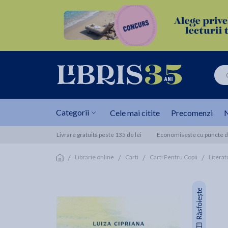
Categorii
Cele mai citite
Precomenzi
N
Livrare gratuită peste 135 de lei
Economisește cu puncte de
/
/
/
/
Librarie online
Carti
Carti Pentru Copii
Litera