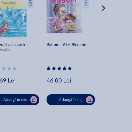
rajita a soarelui - 
Babum - Alec Blenche
Papi si Toto des
e Olac
lumea - Maria Cl
Alexe, Gabriela D
Bulacu, Mariana 
Augustina Ene, C
Grigore, George
69 Lei
46.00 Lei
37.00 Lei
Adaugă în coș
Adaugă în coș
Adaugă în