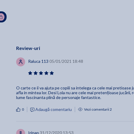
Review-uri
Raluca 113
05/01/2021 18:48
O carte ce ii va ajuta pe copiii sa intelega ca cele mai pretioase ju
afla in mintea lor. Desi Lola nu are cele mai pretențioase jucării, 
lume fascinanta plină de personaje fantastice.
Adaugă comentariu
0
Vezi comentarii 2
Irinap
31/12/2020 13:53