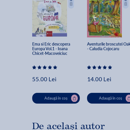
Ema si Eric descopera 
Aventurile broscutei Oak
Europa Vol.1 - Ioana 
- Caludia Cojocaru
Chicet-Macoveiciuc
55.00 Lei
14.00 Lei
Adaugă în coș
Adaugă în coș
De același autor