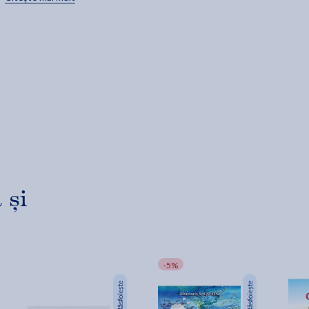
descopera dragostea pentru gusturile sanatoase si puterea unei
minti viguroase.
Ilustratii de Bianca Voicu-Ionescu.
 și
-5%