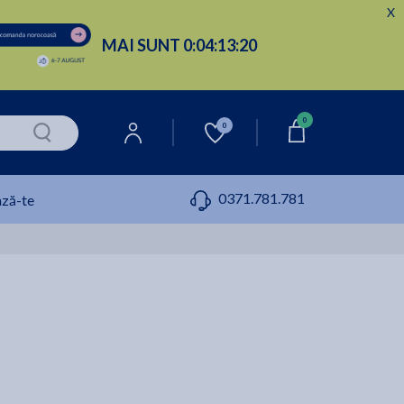
X
MAI SUNT
0:
04:
13:
19
0
0
0371.781.781
ză-te