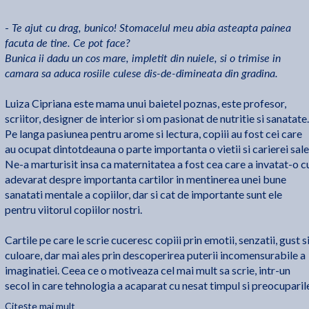
Te ajut cu drag, bunico! Stomacelul meu abia asteapta painea
-
facuta de tine. Ce pot face?
Bunica ii dadu un cos mare, impletit din nuiele, si o trimise in
camara sa aduca rosiile culese dis-de-dimineata din gradina.
Luiza Cipriana este mama unui baietel poznas, este profesor,
scriitor, designer de interior si om pasionat de nutritie si sanatate.
Pe langa pasiunea pentru arome si lectura, copiii au fost cei care
au ocupat dintotdeauna o parte importanta o vietii si carierei sale
Ne-a marturisit insa ca maternitatea a fost cea care a invatat-o c
adevarat despre importanta cartilor in mentinerea unei bune
sanatati mentale a copiilor, dar si cat de importante sunt ele
pentru viitorul copiilor nostri.
Cartile pe care le scrie cuceresc copiii prin emotii, senzatii, gust s
culoare, dar mai ales prin descoperirea puterii incomensurabile a
imaginatiei. Ceea ce o motiveaza cel mai mult sa scrie, intr-un
secol in care tehnologia a acaparat cu nesat timpul si preocuparil
tuturor, este scanteia din priviriile copiilor si ale parintilor lor, ce
Citește mai mult