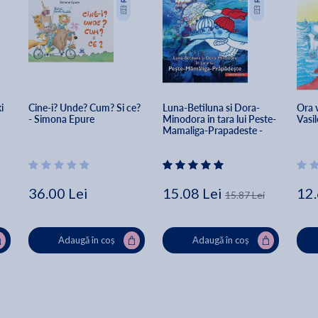
i 
Cine-i? Unde? Cum? Si ce? 
Luna-Betiluna si Dora-
Ora v
- Simona Epure
Minodora in tara lui Peste-
Vasil
Mamaliga-Prapadeste - 
Anamaria Smigelschi
36.00 Lei
15.08 Lei
12.
15.87 Lei
Adaugă în coș
Adaugă în coș