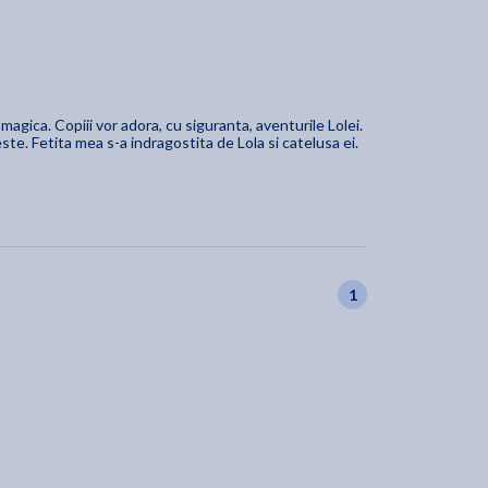
agica. Copiii vor adora, cu siguranta, aventurile Lolei.
ste. Fetita mea s-a indragostita de Lola si catelusa ei.
1