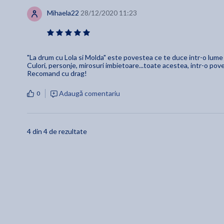
Mihaela22
28/12/2020 11:23
"La drum cu Lola si Molda" este povestea ce te duce intr-o lume m
Culori, personje, mirosuri imbietoare...toate acestea, intr-o pove
Recomand cu drag!
Adaugă comentariu
0
4 din 4 de rezultate