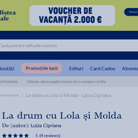
Promoțiile lunii
outăți
Edituri
Card Cadou
Abonea
 fidelitate
Citeste câteva pagini înainte de a cumpăra cărțile
/
La drum cu Lola si Molda - Luiza Cipriana
tura Romana
La drum cu Lola și Molda
Luiza Cipriana
De (autor):
5
(4 reviews)