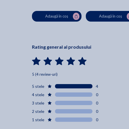
Adaugă în coș
Adaugă în coș
Rating general al produsului
5 (4 review-uri)
5 stele
4
4 stele
0
3 stele
0
2 stele
0
1 stele
0