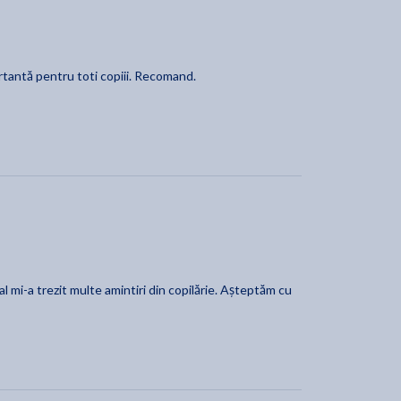
rtantă pentru toti copiii. Recomand.
al mi-a trezit multe amintiri din copilărie. Așteptăm cu