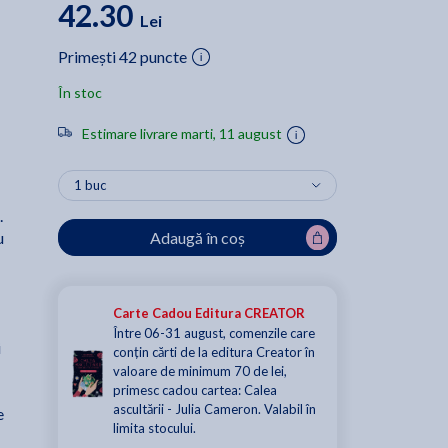
42.30
Lei
Primești 42 puncte
În stoc
Estimare livrare marti, 11 august
.
Adaugă în coș
u
Carte Cadou Editura CREATOR
Între 06-31 august, comenzile care
i
conțin cărti de la editura Creator în
valoare de minimum 70 de lei,
primesc cadou cartea: Calea
ascultării - Julia Cameron. Valabil în
e
limita stocului.