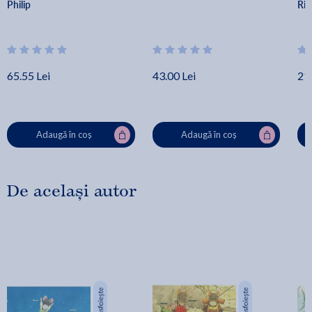
Philip
Rii
65.55 Lei
43.00 Lei
21.
Adaugă în coș
Adaugă în coș
De același autor