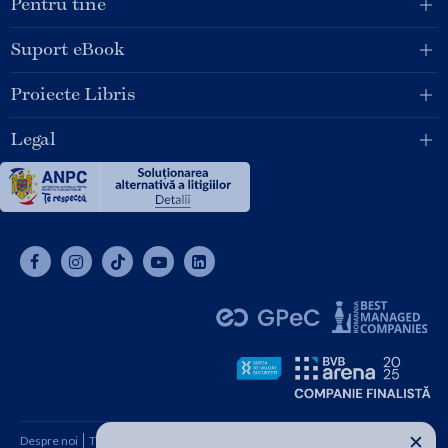
Pentru tine
Suport eBook
Proiecte Libris
Legal
✕
Despre noi
Termeni și condiții
Cum cumpăr
Contact