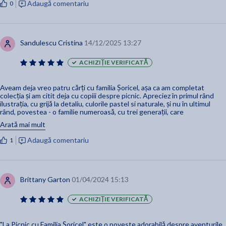
Adaugă comentariu
0
Sandulescu Cristina
14/12/2025 13:27
ACHIZIȚIE VERIFICATĂ
Aveam deja vreo patru cărți cu familia Șoricel, așa ca am completat
colecția și am citit deja cu copiii despre picnic. Apreciez în primul rând
ilustrația, cu grijă la detaliu, culorile pastel si naturale, și nu în ultimul
rând, povestea - o familie numeroasă, cu trei generații, care
funcționează!
Arată mai mult
Adaugă comentariu
1
Brittany Garton
01/04/2024 15:13
ACHIZIȚIE VERIFICATĂ
"La Picnic cu Familia Șoricel" este o poveste adorabilă despre aventurile