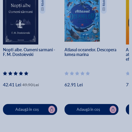
Nopti albe. Oameni sarmani - 
Atlasul oceanelor. Descopera 
Ai 
F. M. Dostoievski
lumea marina
ate
efi
de 
42.41 Lei
62.91 Lei
73.
49.90 Lei
Adaugă în coș
Adaugă în coș