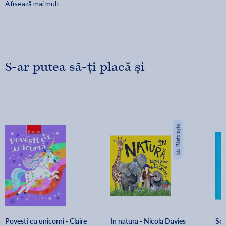
Afisează mai mult
S-ar putea să-ți placă și
Povesti cu unicorni - Claire 
In natura - Nicola Davies
Sor