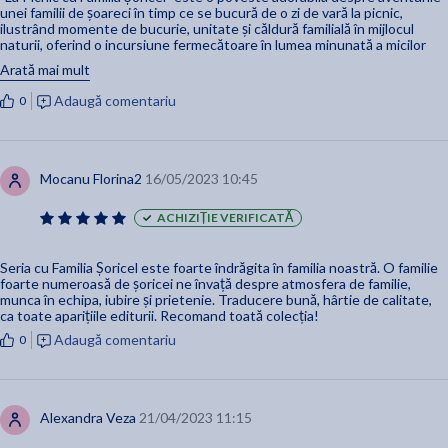
unei familii de șoareci în timp ce se bucură de o zi de vară la picnic,
ilustrând momente de bucurie, unitate și căldură familială în mijlocul
naturii, oferind o incursiune fermecătoare în lumea minunată a micilor
plăceri ale vieții.
Arată mai mult
Adaugă comentariu
0
Mocanu Florina2
16/05/2023 10:45
ACHIZIȚIE VERIFICATĂ
Seria cu Familia Șoricel este foarte îndrăgita în familia noastră. O familie
foarte numeroasă de șoricei ne învață despre atmosfera de familie,
munca în echipa, iubire și prietenie. Traducere bună, hârtie de calitate,
ca toate aparițiile editurii. Recomand toată colecția!
Adaugă comentariu
0
Alexandra Veza
21/04/2023 11:15