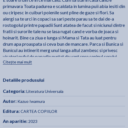
primavara Toata padurea e scaldata in lumina puii abia iesiti din
ou ciripesc in cuiburi poienile sunt pline de gaze si flori. Sa
alergi sa te urci in copaci sa sari peste parau sa te dai de-a
rostogolul printre papadii Sunt atatea de facut si niciunul dintre
fratii si surorile tale nu se lasa rugat cand e vorba de joaca si
hoinarit. Bine ca ziua e lunga si Mama si Tata au luat pentru
drum apa proaspata si ceva bun de mancare. Parca si Bunica si
Bunicul au intinerit merg unul langa altul zambesc si privesc
visatori puful de papadie purtat de vant spre seninul cerului.
Citește mai mult
Suntem o familie de 14 soricei tata mama bunicul bunica si 10
frati Bradut Codrut Sanziana Petruta Mugur Bujor Merisor
Detaliile produsului
Brandusa Romanita si Ghiocel.
Categoria:
Literatura Universala
Autor:
Kazuo Iwamura
Editura:
CARTEA COPIILOR
An aparitie:
2023