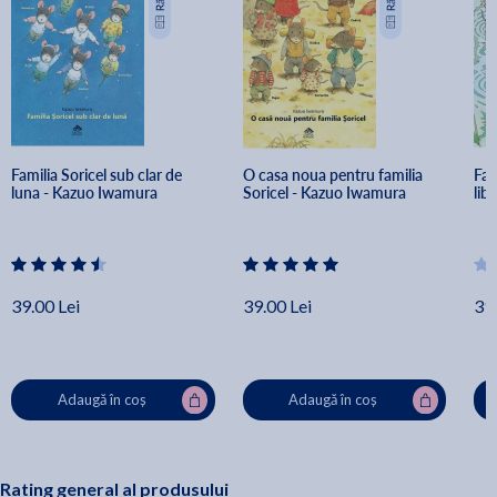
Familia Soricel sub clar de 
O casa noua pentru familia 
Fam
luna - Kazuo Iwamura
Soricel - Kazuo Iwamura
lib
39.00 Lei
39.00 Lei
39.
Adaugă în coș
Adaugă în coș
Rating general al produsului