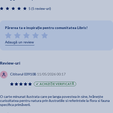
5 (5 review-uri)
Părerea ta e inspirație pentru comunitatea Libris!
Adaugă un review
Review-uri
Cititorul 03910B
11/05/2026 00:17
ACHIZIȚIE VERIFICATĂ
O carte minunat ilustrata care pe langa povestea in sine, hrănește
curiozitatea pentru natura prin ilustratiile si referintele la flora si fauna
specifica primăverii.