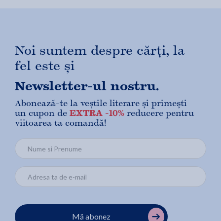
Noi suntem despre cărți, la
fel este și
Newsletter-ul nostru.
Abonează-te la veștile literare și primești
un cupon de
EXTRA -10%
reducere pentru
viitoarea ta comandă!
Mă abonez