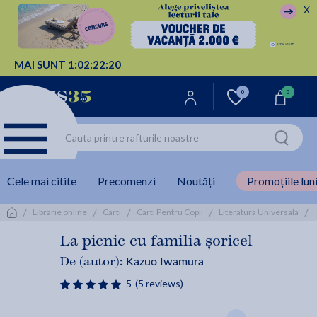
X
MAI SUNT
1:
02:
22:
19
0
0
Cele mai citite
Precomenzi
Noutăți
Promoțiile luni
/
/
/
/
/
Librarie online
Carti
Carti Pentru Copii
Literatura Universala
La picnic cu familia șoricel
Kazuo Iwamura
De (autor):
5
(5 reviews)