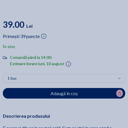
39.00
Lei
Primești 39 puncte
În stoc
Comandă până la 14:00:
Estimare livrare luni, 10 august
Adaugă în coș
Descrierea produsului
E soare si din ce in ce mai cald. Cum sa stai in casa cand e