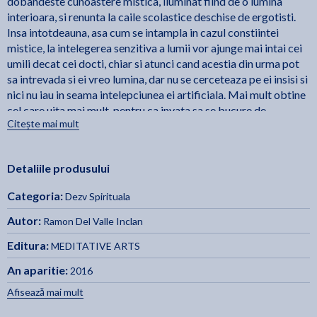
dobandeste cunoastere mistica, iluminat fiind de o lumina
interioara, si renunta la caile scolastice deschise de ergotisti.
Insa intotdeauna, asa cum se intampla in cazul constiintei
mistice, la intelegerea senzitiva a lumii vor ajunge mai intai cei
umili decat cei docti, chiar si atunci cand acestia din urma pot
sa intrevada si ei vreo lumina, dar nu se cerceteaza pe ei insisi si
nici nu iau in seama intelepciunea ei artificiala. Mai mult obtine
cel care uita mai mult, pentru ca invata sa se bucure de
Citește mai mult
frumusetea lumii in mod intuitiv si poate sa inteleaga fara a
avea vreo forma conceptuala, vreun simbol din cabala sau vreo
forma de retorica." (Ramon del Valle-Inclan)
Detaliile produsului
Cuprins:
Categoria:
Dezv Spirituala
• Gnoza
• Inelul lui Gyges
Autor:
Ramon Del Valle Inclan
• Miracolul muzical
Editura:
MEDITATIVE ARTS
• Exegesis Trina
• Chietismul estetic
An aparitie:
2016
• Piatra filosofala Fragment din volum:
Afisează mai mult
„I Iubirea este un cerc estetic si teologic, iar Arta o disciplina