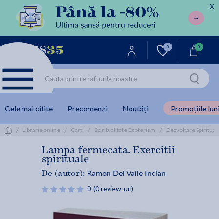
X
0
0
Cele mai citite
Precomenzi
Noutăți
Promoțiile luni
/
/
/
/
Librarie online
Carti
Spiritualitate Ezoterism
Dezvoltare Spiritual
Lampa fermecata. Exercitii
spirituale
Ramon Del Valle Inclan
De (autor):
0
(0 review-uri)