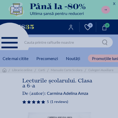
X
0
0
Cele mai citite
Precomenzi
Noutăți
Promoțiile luni
/
/
/
/
/
Librarie online
Carti
Manuale Carte Scolara
Culegeri Auxiliare
Lecturile școlarului. Clasa
a 6-a
Carmina Adelina Amza
De (autor):
5
(1 reviews)