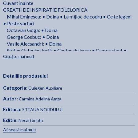
Cuvant inainte
CREATII DE INSPIRATIE FOLCLORICA
Mihai Eminescu: • Doina • La mijloc de codru • Ce te legeni
• Peste varfuri
Octavian Goga: • Doina
George Cosbuc: • Doina
Vasile Alecsandri: • Doina
Stefan Octavian Iosif: • Cantec de legan • Cantec sfant •
Citește mai mult
Mai badita, floare dulce • Foicica trei migdale • Celui ce-a
lasat oftatul • Frunza verde de dudau • Plange-ma, mama, cu
dor
Detaliile produsului
Balada populara: • Toma Alimos • Novac si corbul •
Constantin Brancovanul • Pintea Viteazul
Categoria:
Culegeri Auxiliare
FABULE
Autor:
Carmina Adelina Amza
Grigore Alexandrescu: • Boul si vitelul • Cainele si catelul
Editura:
STEAUA NORDULUI
George Toparceanu: • Bivolul si cotofana
Editie:
Necartonata
TEXTE DESCRIPTIVE IN PROZA
Afisează mai mult
Calistrat Hogas: • Pe drumuri de munte