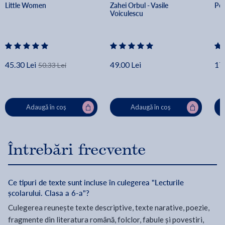
Little Women
Zahei Orbul - Vasile 
Pel
Voiculescu
45.30 Lei
49.00 Lei
17.
50.33 Lei
Adaugă în coș
Adaugă în coș
Întrebări frecvente
Ce tipuri de texte sunt incluse în culegerea "Lecturile
școlarului. Clasa a 6-a"?
Culegerea reunește texte descriptive, texte narative, poezie,
fragmente din literatura română, folclor, fabule și povestiri,