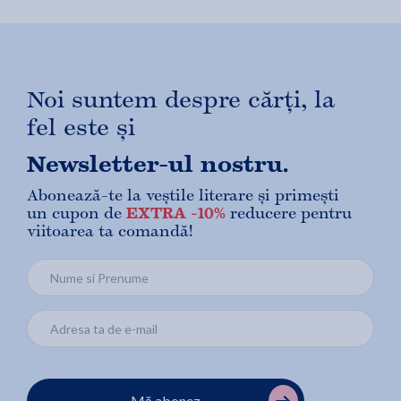
Noi suntem despre cărți, la
fel este și
Newsletter-ul nostru.
Abonează-te la veștile literare și primești
un cupon de
EXTRA -10%
reducere pentru
viitoarea ta comandă!
Mă abonez