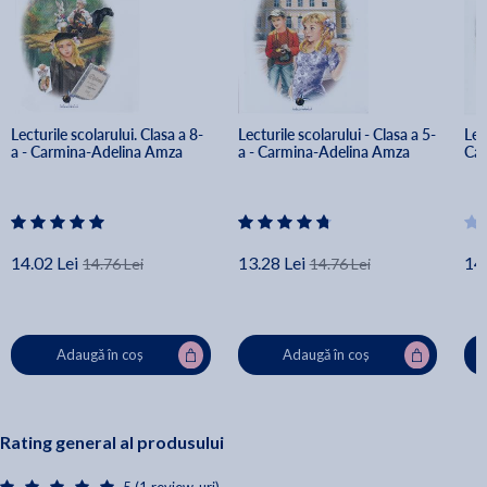
Lecturile scolarului. Clasa a 8-
Lecturile scolarului - Clasa a 5-
Lec
a - Carmina-Adelina Amza
a - Carmina-Adelina Amza
Ca
14.02 Lei
13.28 Lei
14.
14.76 Lei
14.76 Lei
Adaugă în coș
Adaugă în coș
Rating general al produsului