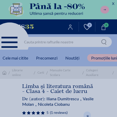
X
0
0
Cele mai citite
Precomenzi
Noutăți
Promoțiile luni
Librarie
Manuale Carte
Culegeri
/
/
/
/
/
Carti
online
Scolara
Auxiliare
Limba și literatura română
- Clasa 4 - Caiet de lucru
Iliana Dumitrescu
Vasile
De (autor):
,
Molan
Nicoleta Ciobanu
,
5
(1 reviews)