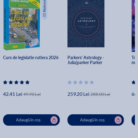
Curs de legislatie rutiera 2026
Parkers' Astrology - 
Tra
Julia|parker Parker
med
42.41 Lei
259.20 Lei
66.
49.90 Lei
288.00 Lei
Adaugă în coș
Adaugă în coș