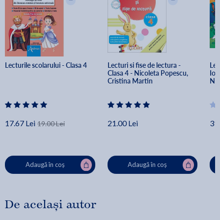
Lecturile scolarului - Clasa 4
Lecturi si fise de lectura - 
Lec
Clasa 4 - Nicoleta Popescu, 
Ior
Cristina Martin
Nec
17.67 Lei
21.00 Lei
31.
19.00 Lei
Adaugă în coș
Adaugă în coș
De același autor