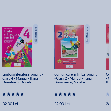
Limba si literatura romana - 
Comunicare in limba romana 
Com
Clasa 4 - Manual - Iliana 
- Clasa 2 - Manual - Iliana 
- C
Dumitrescu, Nicoleta 
Dumitrescu, Nicolae 
Ili
Ciobanu, Vasile Molan
Ciobanu, Vasile Molan
Cio
32.00 Lei
32.00 Lei
26.