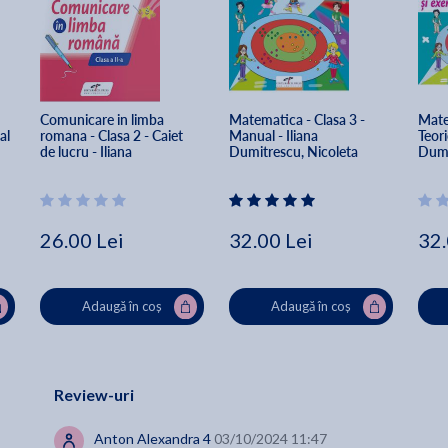
Comunicare in limba 
Matematica - Clasa 3 - 
Matem
al 
romana - Clasa 2 - Caiet 
Manual - Iliana 
Teorie
de lucru - Iliana 
Dumitrescu, Nicoleta 
Dumi
Dumitrescu, Nicoleta 
Ciobanu, Alina Carmen 
Ciob
Ciobanu, Vasile Molan
Birta, Vasile Molan
Birta
26.00 Lei
32.00 Lei
32.
Adaugă în coș
Adaugă în coș
Review-uri
Anton Alexandra 4
03/10/2024 11:47