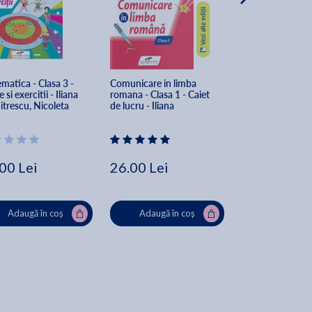
atica - Clasa 3 - 
Comunicare in limba 
Comunicare in l
 si exercitii - Iliana 
romana - Clasa 1 - Caiet 
romana - Clasa 1 
trescu, Nicoleta 
de lucru - Iliana 
Culegere de exerci
anu, Carmen Alina 
Dumitrescu, Daniela 
Iliana Dumitresc
, Vasile Molan
Barbu, Vasile Molan
Nicoleta Ciobanu,
Molan
00 Lei
26.00 Lei
32.00 Lei
Adaugă în coș
Adaugă în coș
Adaugă în