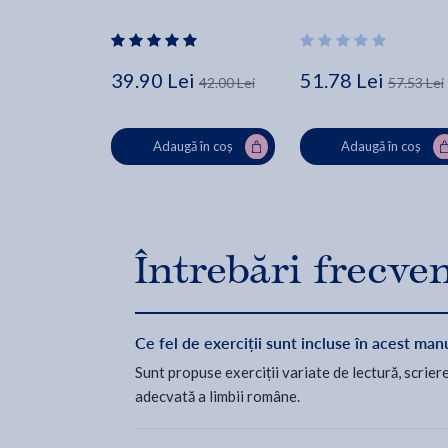
39.90 Lei
51.78 Lei
42.00 Lei
57.53 Lei
Adaugă în coș
Adaugă în coș
Întrebări frecve
Ce fel de exerciții sunt incluse în acest man
Sunt propuse exerciții variate de lectură, scrie
adecvată a limbii române.