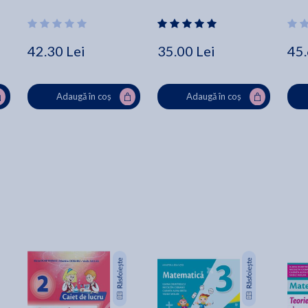
Luminita Minca, Dana 
- Sofia Dobra
Ionic
Dogaru
Truta
Elen
Viol
42.30 Lei
35.00 Lei
45.
Adaugă în coș
Adaugă în coș