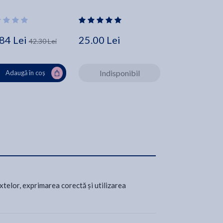
84 Lei
25.00 Lei
29.61 Lei
42.30 Lei
Indisponibil
Adaugă în coș
Adaugă în
xtelor, exprimarea corectă și utilizarea