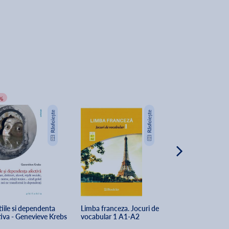
%
iile si dependenta 
Limba franceza. Jocuri de 
Sensul vietii. O 
tiva - Genevieve Krebs
vocabular 1 A1-A2
de psihologie ind
Alfred Adler