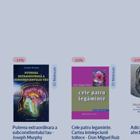
-19%
-20%
-20
Puterea extraordinara a 
Cele patru legaminte. 
Adict
subconstientului tau - 
Cartea intelepciunii 
afec
Joseph Murphy
toltece - Don Miguel Ruiz