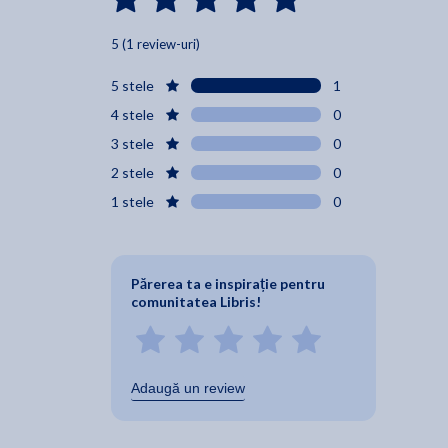
5 (1 review-uri)
5 stele
1
4 stele
0
3 stele
0
2 stele
0
1 stele
0
Părerea ta e inspirație pentru
comunitatea Libris!
Adaugă un review