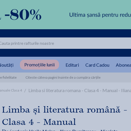
Promoțiile lunii
outăți
Edituri
Card Cadou
Abonea
 fidelitate
Citeste câteva pagini înainte de a cumpăra cărțile
/
Limba si literatura romana - Clasa 4 - Manual - Ili
nuale Clasa 4
Limba și literatura română -
Clasa 4 - Manual