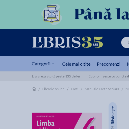
Categorii
Cele mai citite
Precomenzi
N
Livrare gratuită peste 135 de lei
Economisește cu puncte de
/
/
/
/
Librarie online
Carti
Manuale Carte Scolara
Ma