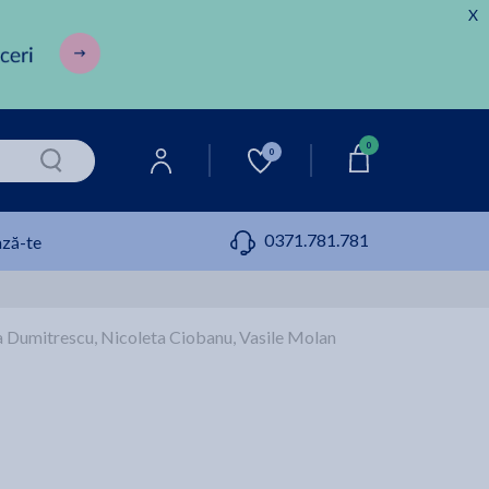
X
0
0
0371.781.781
ză-te
ana Dumitrescu, Nicoleta Ciobanu, Vasile Molan