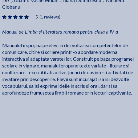
Vasile Molan
Iliana Dumitrescu
Nicoleta
De (autor):
,
,
Ciobanu
5
(1 reviews)
Manual de Limba si literatura romana pentru clasa a IV-a
Manualul ii sprijina pe elevi in dezvoltarea competentelor de
comunicare, citire si scriere printr-o abordare moderna,
interactiva si adaptata varstei lor. Construit pe baza programei
scolare in vigoare, manualul propune texte variate - literare si
nonliterare - exercitii atractive, jocuri de cuvinte si activitati de
invatare prin descoperire. Elevii sunt incurajati sa isi dezvolte
vocabularul, sa isi exprime ideile in scris si oral, dar si sa
aprofundeze frumusetea limbii romane prin lecturi captivante.