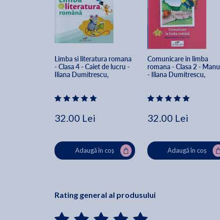
Limba si literatura romana 
Comunicare in limba 
- Clasa 4 - Caiet de lucru - 
romana - Clasa 2 - Manu
Iliana Dumitrescu, 
- Iliana Dumitrescu, 
Nicoleta Ciobanu, Vasile 
Nicolae Ciobanu, Vasile 
Molan
Molan
32.00 Lei
32.00 Lei
Adaugă în coș
Adaugă în coș
Rating general al produsului