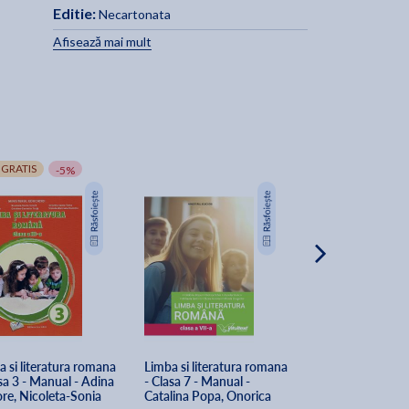
Editie:
Necartonata
Afisează mai mult
 GRATIS
-5%
 si literatura romana 
Limba si literatura romana 
Limba si literatu
sa 3 - Manual - Adina 
- Clasa 7 - Manual - 
- Clasa 4 - Manua
re, Nicoleta-Sonia 
Catalina Popa, Onorica 
Mihaescu, Stefa