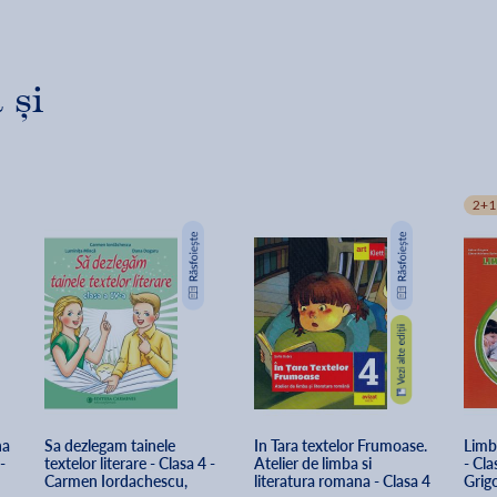
 și
2+1
a 
Sa dezlegam tainele 
In Tara textelor Frumoase. 
Limba
- 
textelor literare - Clasa 4 - 
Atelier de limba si 
- Cla
Carmen Iordachescu, 
literatura romana - Clasa 4 
Grigo