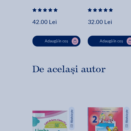
Tudora Pitila
Nicoleta Ciobanu, Vasile 
Molan
42.00 Lei
32.00 Lei
Adaugă în coș
Adaugă în coș
De același autor