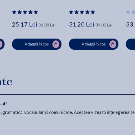
25.17 Lei
31.20 Lei
33.
31.08 Lei
39.00 Lei
Adaugă în coș
Adaugă în coș
nte
ual?
re, gramatică, vocabular și comunicare. Acestea vizează înțelegerea te