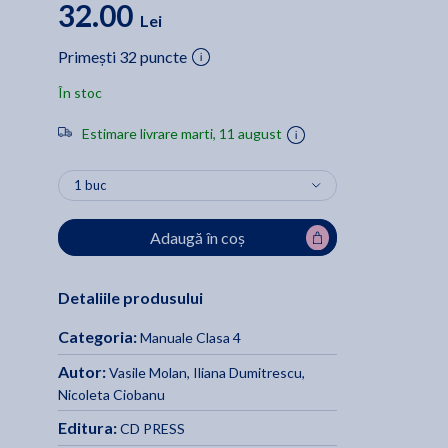
32.00
Lei
Primești 32 puncte
În stoc
Estimare livrare marti, 11 august
Adaugă în coș
Detaliile produsului
Categoria:
Manuale Clasa 4
Autor:
Vasile Molan
,
Iliana Dumitrescu
,
Nicoleta Ciobanu
Editura:
CD PRESS