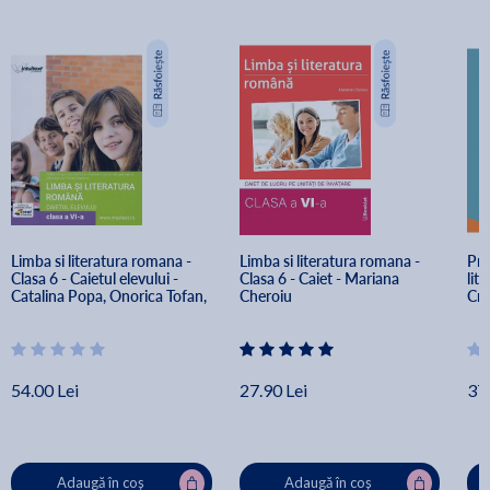
Limba si literatura romana - 
Limba si literatura romana - 
Pra
Clasa 6 - Caietul elevului - 
Clasa 6 - Caiet - Mariana 
lit
Catalina Popa, Onorica Tofan, 
Cheroiu
Cri
Aurelia Stancu, Mihaela 
Bog
Bahrim, Elena Gorovei, Mirela 
Dragomir 
54.00 Lei
27.90 Lei
37.
Adaugă în coș
Adaugă în coș