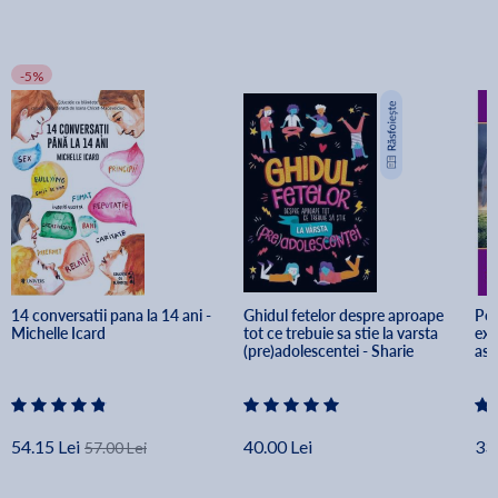
-5%
14 conversatii pana la 14 ani - 
Ghidul fetelor despre aproape 
Pov
Michelle Icard
tot ce trebuie sa stie la varsta 
ext
(pre)adolescentei - Sharie 
asc
Coombes 
54.15 Lei
40.00 Lei
33.
57.00 Lei