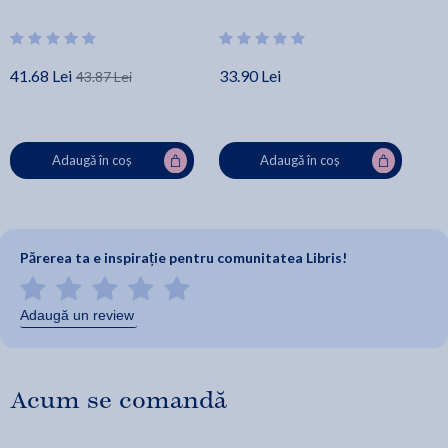
Natasa-Delia Maier, Laura 
Andreea Anghel, Natasa-
Neacsu, Viorica Oleinic, Alina 
Delia Maier, Ioana Nanu, 
Petri, Ioana Trempe
Alina Petri, Marilena Serban
41.68 Lei
33.90 Lei
43.87 Lei
Adaugă în coș
Adaugă în coș
Părerea ta e inspirație pentru comunitatea Libris!
Adaugă un review
Acum se comandă