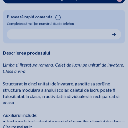
Plasează rapid comanda
Completează mai jos numărul tău de telefon
Descrierea produsului
Limba si literatura romana. Caiet de lucru pe unitati de invatare.
Clasa a VI-a
Structurat in cinci unitati de invatare, gandite sa sprijine
structura modulara a anului scolar, caietul de lucru poate fi
folosit atat la clasa, in activitati individuale si in echipa, cat si
acasa.
Auxiliarul include:
• texte variate si adaptate varstei si nevoilor elevului de clasa a
Citește mai mult
VI-a (literare, nonliterare, narative, descriptive, dialogate,