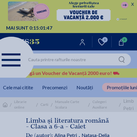
X
MAI SUNT
0:
15:
01:
47
0
0
Câștigă un Voucher de Vacanță 2000 euro!
⛟
Cele mai citite
Precomenzi
Noutăți
Promoțiile luni
Limba 
Librarie
Manuale Carte
Culegeri
/
/
/
/
/
Carti
online
Scolara
Auxiliare
Petri,
Limba și literatura română
- Clasa a 6-a - Caiet
Alina Petri
Natasa-Delia
De (autor):
,