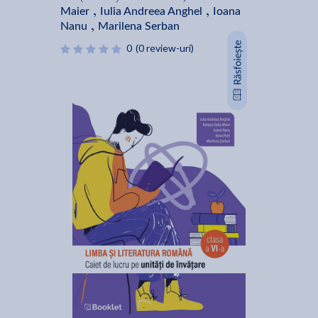
Maier
Iulia Andreea Anghel
Ioana
,
,
Nanu
Marilena Serban
,
0
(0 review-uri)