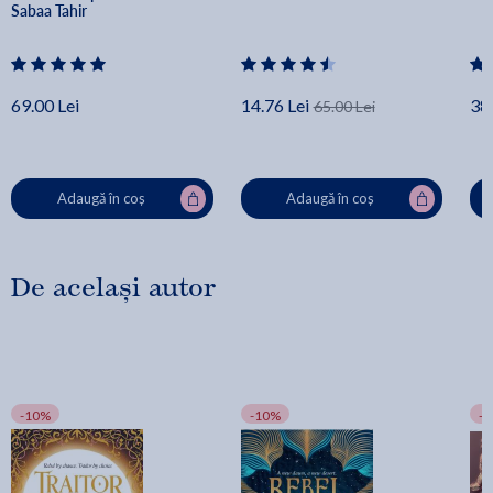
Sabaa Tahir
69.00 Lei
14.76 Lei
38.
65.00 Lei
Adaugă în coș
Adaugă în coș
De același autor
-10%
-10%
-