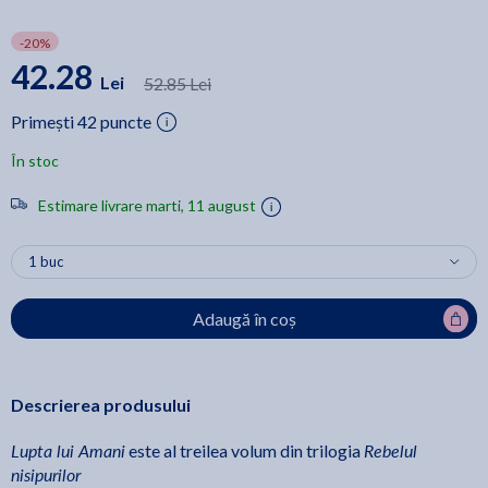
-20%
42.28
Lei
52.85 Lei
Primești 42 puncte
În stoc
Estimare livrare marti, 11 august
Adaugă în coș
Descrierea produsului
Lupta lui Amani
Rebelul
este al treilea volum din trilogia
nisipurilor