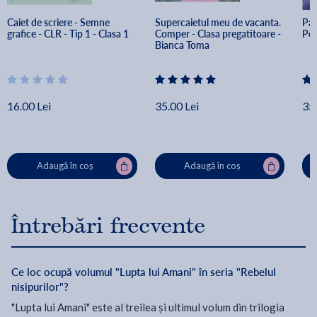
Caiet de scriere - Semne 
Supercaietul meu de vacanta. 
Pat
grafice - CLR - Tip 1 - Clasa 1
Comper - Clasa pregatitoare - 
Pet
Bianca Toma
16.00 Lei
35.00 Lei
35.
Adaugă în coș
Adaugă în coș
Întrebări frecvente
Ce loc ocupă volumul "Lupta lui Amani" în seria "Rebelul
nisipurilor"?
"Lupta lui Amani" este al treilea și ultimul volum din trilogia