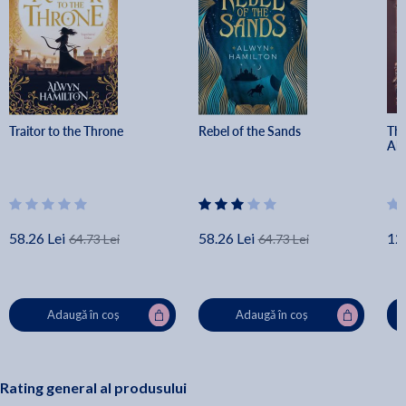
Traitor to the Throne
Rebel of the Sands
The
Al
58.26 Lei
58.26 Lei
12
64.73 Lei
64.73 Lei
Adaugă în coș
Adaugă în coș
Rating general al produsului