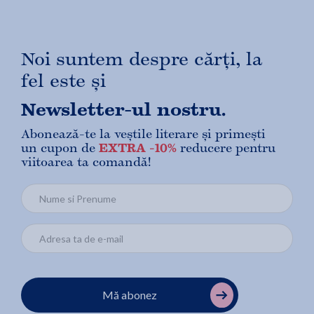
Noi suntem despre cărți, la
fel este și
Newsletter-ul nostru.
Abonează-te la veștile literare și primești
un cupon de
EXTRA -10%
reducere pentru
viitoarea ta comandă!
Mă abonez