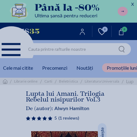
X
0
0
Cele mai citite
Precomenzi
Noutăți
Promoțiile luni
/
/
/
/
/
Lupta
Librarie online
Carti
Beletristica
Literatura Universala
Lupta lui Amani. Trilogia
Rebelul nisipurilor Vol.3
Alwyn Hamilton
De (autor):
5
(1 reviews)