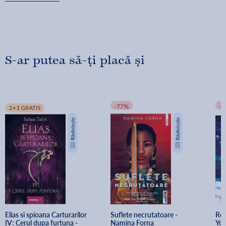
•
Volumul 1: Rebelul nisipurilor
•
Volumul 2: Tradarea tronului
• Volumul 3: Lupta lui Amani
S-ar putea să-ți placă și
-77%
-
2+1 GRATIS
Elias si spioana Carturarilor 
Suflete necrutatoare - 
Reg
IV: Cerul dupa furtuna - 
Namina Forna
Yor