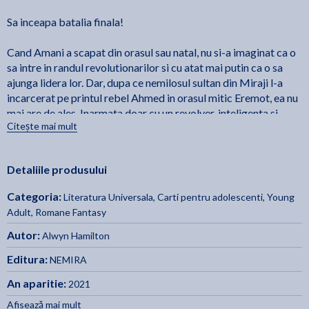
Sa inceapa batalia finala!
Cand Amani a scapat din orasul sau natal, nu si-a imaginat ca o
sa intre in randul revolutionarilor si cu atat mai putin ca o sa
ajunga lidera lor. Dar, dupa ce nemilosul sultan din Miraji l-a
incarcerat pe printul rebel Ahmed in orasul mitic Eremot, ea nu
mai are de ales. Inarmata doar cu un revolver, inteligenta si
Citește mai mult
puterile ei demdji, Amani trebuie sa adune un grup de razvratiti
si sa porneasca intr-o misiune de salvare prin desertul
neiertator, spre un loc care nu exista pe nicio harta. Pe masura
Detaliile produsului
ce camarazii ei cad rapusi, Amani incepe sa se intrebe daca
este, cu adevarat, comandanta de care acestia au nevoie sau
Categoria:
Literatura Universala
,
Carti pentru adolescenti, Young
daca nu cumva ii duce spre o moarte sigura.
Adult
,
Romane Fantasy
Autentica, romantica si extrem de antrenanta... O sa fiti mereu
Autor:
Alwyn Hamilton
de partea lui Amani in timpul aventurilor ei. - Rae Carson
Editura:
NEMIRA
An aparitie:
2021
Rebelul nisipurilor
Din trilogia
fac parte:
Afisează mai mult