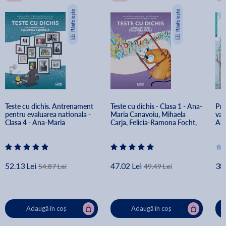
Teste cu dichis. Antrenament 
Teste cu dichis - Clasa 1 - Ana-
Pri
pentru evaluarea nationala - 
Maria Canavoiu, Mihaela 
vac
Clasa 4 - Ana-Maria 
Carja, Felicia-Ramona Focht, 
Ana
Canavoiu, Mihaela Carja, 
Elena Niculae, Corina 
Car
Felicia-Ramona Focht, Elena 
Daciana Opritoiu, Laura Piros
Opr
Niculae, Corina Daciana 
Opritoiu, Laura Piros
52.13 Lei
47.02 Lei
38.
54.87 Lei
49.49 Lei
Adaugă în coș
Adaugă în coș