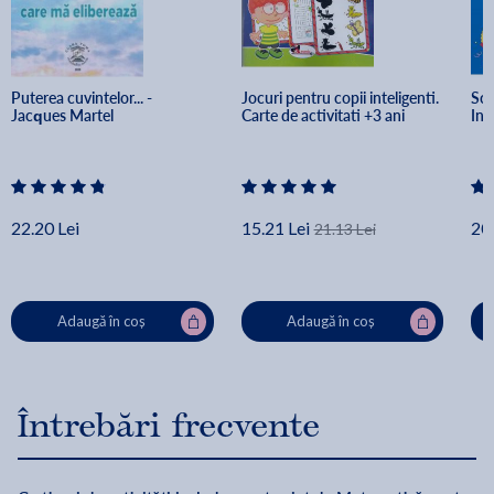
Puterea cuvintelor... - 
Jocuri pentru copii inteligenti. 
Scr
Jacques Martel
Carte de activitati +3 ani
Inv
22.20 Lei
15.21 Lei
20.
21.13 Lei
Adaugă în coș
Adaugă în coș
Întrebări frecvente