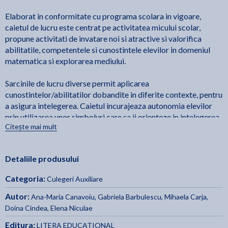
Elaborat in conformitate cu programa scolara in vigoare,
caietul de lucru este centrat pe activitatea micului scolar,
propune activitati de invatare noi si atractive si valorifica
abilitatile, competentele si cunostintele elevilor in domeniul
matematica si explorarea mediului.
Sarcinile de lucru diverse permit aplicarea
cunostintelor/abilitatilor dobandite in diferite contexte, pentru
a asigura intelegerea. Caietul incurajeaza autonomia elevilor
prin utilizarea unor simboluri care sa ii orienteze in intelegerea
Citește mai mult
cerintelor.
Auxiliarul poate fi folosit indiferent de manualul utilizat la
Detaliile produsului
clasa, constituind un excelent suport adresat elevilor si
cadrelor didactice din invatamantul primar.
Categoria:
Culegeri Auxiliare
Autor:
Ana-Maria Canavoiu
,
Gabriela Barbulescu
,
Mihaela Carja
,
Doina Cindea
,
Elena Niculae
Editura:
LITERA EDUCATIONAL