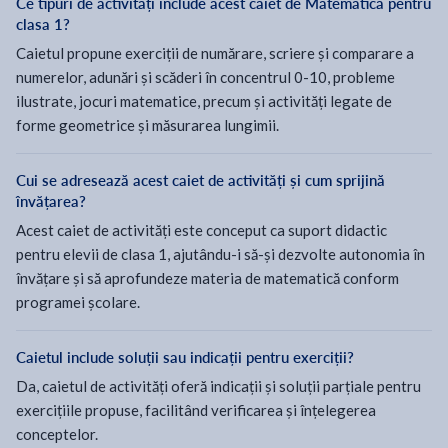
Ce tipuri de activități include acest caiet de Matematică pentru
clasa 1?
Caietul propune exerciții de numărare, scriere și comparare a
numerelor, adunări și scăderi în concentrul 0-10, probleme
ilustrate, jocuri matematice, precum și activități legate de
forme geometrice și măsurarea lungimii.
Cui se adresează acest caiet de activități și cum sprijină
învățarea?
Acest caiet de activități este conceput ca suport didactic
pentru elevii de clasa 1, ajutându-i să-și dezvolte autonomia în
învățare și să aprofundeze materia de matematică conform
programei școlare.
Caietul include soluții sau indicații pentru exerciții?
Da, caietul de activități oferă indicații și soluții parțiale pentru
exercițiile propuse, facilitând verificarea și înțelegerea
conceptelor.