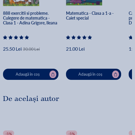
888 exercitii si probleme. 
Matematica - Clasa a 1-a - 
Cai
Culegere de matematica - 
Caiet special
pre
Clasa 1 - Adina Grigore, Ileana 
Dan
Tanase, Silvia Costache
25.50 Lei
21.00 Lei
15.
30.00 Lei
Adaugă în coș
Adaugă în coș
De același autor
-5%
-5%
-