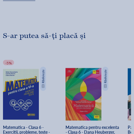
S-ar putea să-ți placă și
-5%
Matematica - Clasa 6 - 
Matematica pentru excelenta 
Par
Exercitii, probleme, teste - 
- Clasa 6 - Dana Heuberger, 
Bel