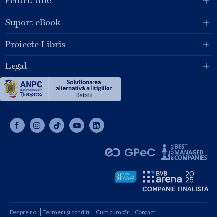
Pentru tine
Suport eBook
Proiecte Libris
Legal
Despre noi
Termeni și condiții
Cum cumpăr
Contact