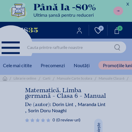
X
0
0
Cele mai citite
Precomenzi
Noutăți
Promoțiile luni
/
/
/
/
/
Librarie online
Carti
Manuale Carte Scolara
Manuale Clasa 6
Matematică. Limba
germană - Clasa 6 - Manual
Dorin Lint
Maranda Lint
De (autor):
,
Sorin Doru Noaghi
,
0
(0 review-uri)