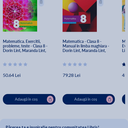
Matematica. Exercitii, 
Matematica - Clasa 8 - 
Mat
probleme, teste - Clasa 8 - 
Manual in limba maghiara - 
Eva
Dorin Lint, Maranda Lint, 
Dorin Lint, Maranda Lint, 
Lin
Alina Carmen Birta, Sorin 
Alina Carmen Birta, Sorin 
Car
Doru Noaghi, Maria Zaharia
Doru Noaghi, Dan Zaharia, 
No
Maria Zaharia
50.64 Lei
79.28 Lei
49.
Adaugă în coș
Adaugă în coș
Părerea ta e inspirație pentru comunitatea Libris!