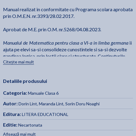
Manual realizat in conformitate cu Programa scolara aprobata
prin O.M.E.N. nr.3393/28.02.2017.
Aprobat de M.E. prin O.M. nr.5268/04.08.2023.
Manualul de Matematica pentru clasa a VI-a in limba germana
ii
ajuta pe elevi sa-si consolideze cunostintele si sa-si dezvolte
gandirea logica, prin lectii clare si structurate. Continuturile
Citește mai mult
sunt prezentate gradual, cu explicatii accesibile, exemple
rezolvate si exercitii variate, care stimuleaza intelegerea
conceptelor si aplicarea lor in situatii practice.
Detaliile produsului
Manualul include probleme atractive, aplicatii din viata reala si
Categoria:
Manuale Clasa 6
activitati de lucru individual si in echipa, incurajand
curiozitatea, perseverenta si spiritul analitic. Astfel, elevii
Autor:
Dorin Lint
,
Maranda Lint
,
Sorin Doru Noaghi
descopera matematica nu doar ca disciplina teoretica, ci si ca
Editura:
LITERA EDUCATIONAL
instrument esential pentru rezolvarea problemelor si
intelegerea lumii din jur.
Editie:
Necartonata
Afisează mai mult