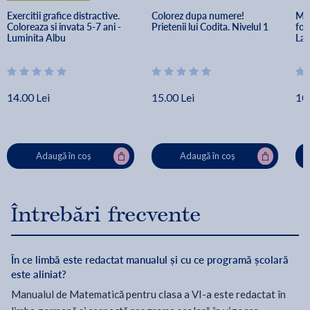
Exercitii grafice distractive. 
Colorez dupa numere! 
Ma 
Coloreaza si invata 5-7 ani - 
Prietenii lui Codita. Nivelul 1
for
Luminita Albu
Lau
14.00 Lei
15.00 Lei
10.
Adaugă în coș
Adaugă în coș
Întrebări frecvente
În ce limbă este redactat manualul și cu ce programă școlară
este aliniat?
Manualul de Matematică pentru clasa a VI-a este redactat în