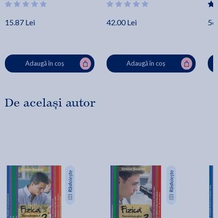
15.87 Lei
42.00 Lei
56.
Adaugă în coș
Adaugă în coș
De același autor