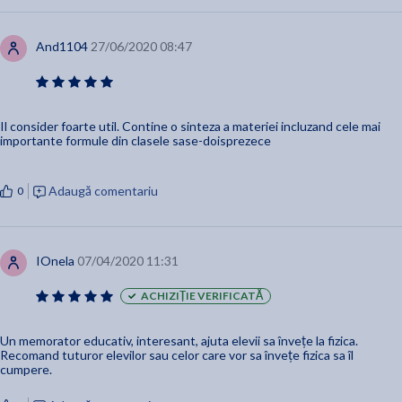
And1104
27/06/2020 08:47
Il consider foarte util. Contine o sinteza a materiei incluzand cele mai
importante formule din clasele sase-doisprezece
Adaugă comentariu
0
IOnela
07/04/2020 11:31
ACHIZIȚIE VERIFICATĂ
Un memorator educativ, interesant, ajuta elevii sa învețe la fizica.
Recomand tuturor elevilor sau celor care vor sa învețe fizica sa îl
cumpere.