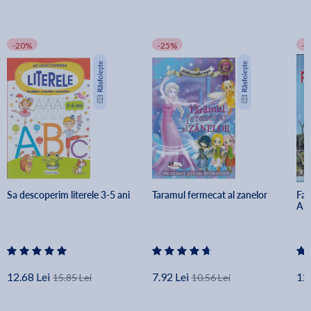
-20%
-25%
-
Sa descoperim literele 3-5 ani 
Taramul fermecat al zanelor
Fab
Ale
12.68 Lei
7.92 Lei
12.
15.85 Lei
10.56 Lei