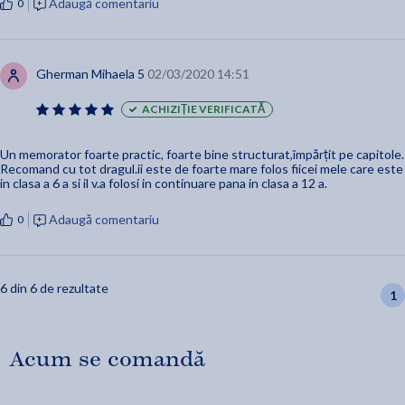
Adaugă comentariu
0
Gherman Mihaela 5
02/03/2020 14:51
ACHIZIȚIE VERIFICATĂ
Un memorator foarte practic, foarte bine structurat,împărțit pe capitole.
Recomand cu tot dragul.ii este de foarte mare folos fiicei mele care este
in clasa a 6 a si il v.a folosi in continuare pana in clasa a 12 a.
Adaugă comentariu
0
6 din 6 de rezultate
1
Acum se comandă