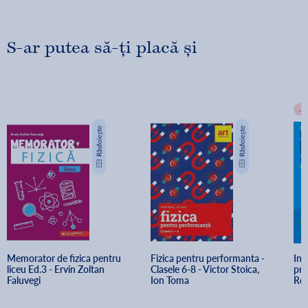
S-ar putea să-ți placă și
-
Memorator de fizica pentru 
Fizica pentru performanta - 
Inv
liceu Ed.3 - Ervin Zoltan 
Clasele 6-8 - Victor Stoica, 
pro
Faluvegi
Ion Toma
Rod