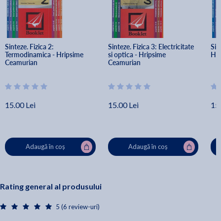
Sinteze. Fizica 2: 
Sinteze. Fizica 3: Electricitate 
Sin
Termodinamica - Hripsime 
si optica - Hripsime 
Hri
Ceamurian
Ceamurian
15.00 Lei
15.00 Lei
15.
Adaugă în coș
Adaugă în coș
Rating general al produsului
5 (6 review-uri)