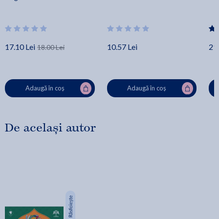
17.10 Lei
10.57 Lei
29.
18.00 Lei
Adaugă în coș
Adaugă în coș
De același autor