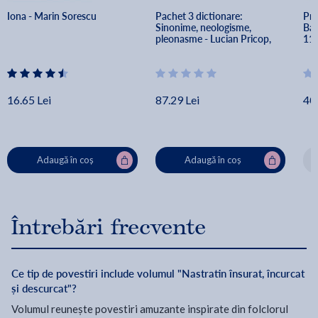
Iona - Marin Sorescu
Pachet 3 dictionare: 
Pre
Sinonime, neologisme, 
Bac
pleonasme - Lucian Pricop, 
11 
Ilie Baranga, Nicolae Boaru
Ghe
16.65 Lei
87.29 Lei
40.
Adaugă în coș
Adaugă în coș
Întrebări frecvente
Ce tip de povestiri include volumul "Nastratin însurat, încurcat
și descurcat"?
Volumul reunește povestiri amuzante inspirate din folclorul