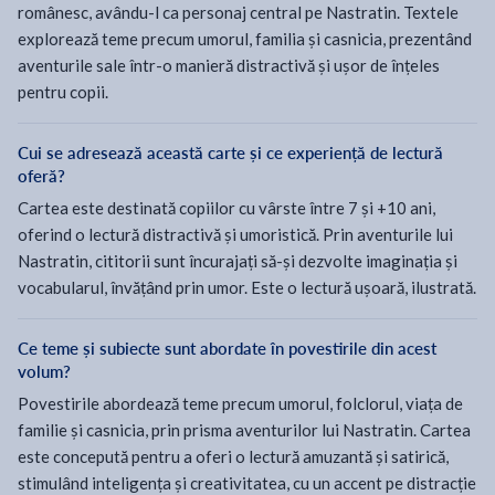
românesc, avându-l ca personaj central pe Nastratin. Textele
explorează teme precum umorul, familia și casnicia, prezentând
aventurile sale într-o manieră distractivă și ușor de înțeles
pentru copii.
Cui se adresează această carte și ce experiență de lectură
oferă?
Cartea este destinată copiilor cu vârste între 7 și +10 ani,
oferind o lectură distractivă și umoristică. Prin aventurile lui
Nastratin, cititorii sunt încurajați să-și dezvolte imaginația și
vocabularul, învățând prin umor. Este o lectură ușoară, ilustrată.
Ce teme și subiecte sunt abordate în povestirile din acest
volum?
Povestirile abordează teme precum umorul, folclorul, viața de
familie și casnicia, prin prisma aventurilor lui Nastratin. Cartea
este concepută pentru a oferi o lectură amuzantă și satirică,
stimulând inteligența și creativitatea, cu un accent pe distracție