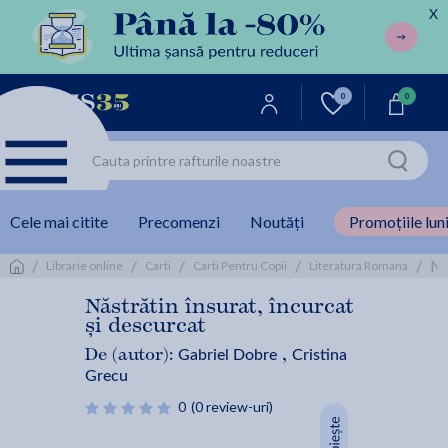
X
0
0
Cele mai citite
Precomenzi
Noutăți
Promoțiile luni
/
/
/
/
/
Na
Librarie online
Carti
Carti Pentru Copii
Literatura Romana
Năstrătin însurat, încurcat
și descurcat
Gabriel Dobre
Cristina
De (autor):
,
Grecu
0
(0 review-uri)