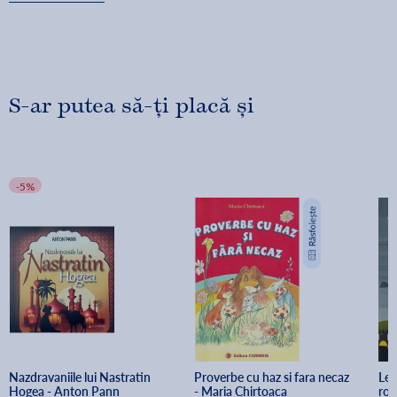
S-ar putea să-ți placă și
-5%
Nazdravaniile lui Nastratin 
Proverbe cu haz si fara necaz 
Leg
Hogea - Anton Pann
- Maria Chirtoaca
rom