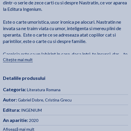
dintr-o serie de zece carti cu si despre Nastratin, ce vor aparea
la Editura Ingenium.
Este o carte umoristica, usor ironica pe alocuri. Nastratin ne
invata sa ne traim viata cu umor, inteligenta si mereu plini de
speranta. Este o carte ce se adreseaza atat copiilor cat si
parintilor, este o carte cu si despre familie.
Casnicia este ca un labirint in care, daca intri, te incurci, dar… te
Citește mai mult
descurci, iar si iar! Nastratin ne invata ca in cele din urma nu
conteaza cine are dreptate dar conteaza cine iubeste mai mult!
Detaliile produsului
Ilustratii de Gabriel Dobre.
Categoria:
Literatura Romana
Autor:
Gabriel Dobre
,
Cristina Grecu
Editura:
INGENIUM
An aparitie:
2020
Afisează mai mult