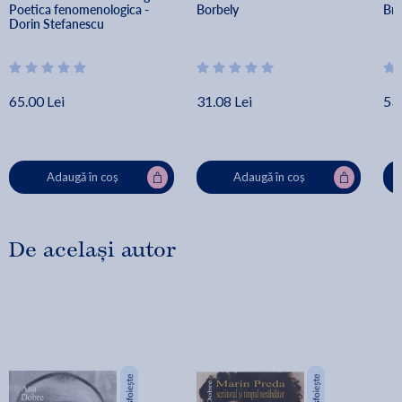
Poetica fenomenologica - 
Borbely
Bre
Dorin Stefanescu
65.00 Lei
31.08 Lei
53.
Adaugă în coș
Adaugă în coș
De același autor