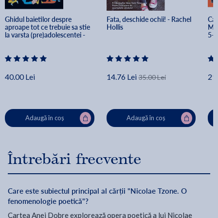
Ghidul baietilor despre 
Fata, deschide ochii! - Rachel 
Car
aproape tot ce trebuie sa stie 
Hollis
Mod
la varsta (pre)adolescentei - 
5-8
Sharie Coombes
Gab
40.00 Lei
14.76 Lei
29.
35.00 Lei
Adaugă în coș
Adaugă în coș
Întrebări frecvente
Care este subiectul principal al cărții "Nicolae Tzone. O
fenomenologie poetică"?
Cartea Anei Dobre explorează opera poetică a lui Nicolae