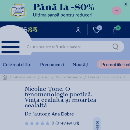
X
0
0
Cele mai citite
Precomenzi
Noutăți
Promoțiile luni
/
/
/
/
/
N
Librarie online
Carti
Stiinte Umaniste
Litere Critica Literara
Nicolae Țone. O
fenomenologie poetică.
Viața cealaltă și moartea
cealaltă
Ana Dobre
De (autor):
0
(0 review-uri)