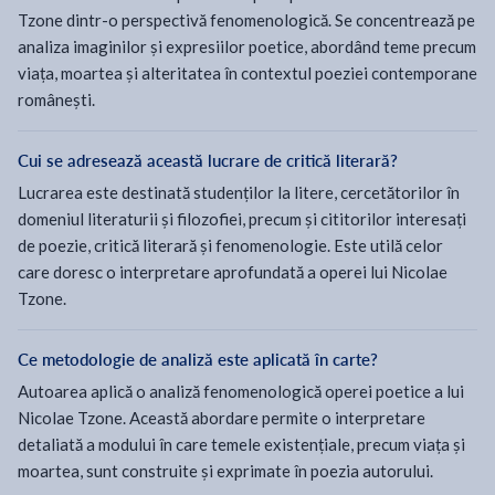
Tzone dintr-o perspectivă fenomenologică. Se concentrează pe
analiza imaginilor și expresiilor poetice, abordând teme precum
viața, moartea și alteritatea în contextul poeziei contemporane
românești.
Cui se adresează această lucrare de critică literară?
Lucrarea este destinată studenților la litere, cercetătorilor în
domeniul literaturii și filozofiei, precum și cititorilor interesați
de poezie, critică literară și fenomenologie. Este utilă celor
care doresc o interpretare aprofundată a operei lui Nicolae
Tzone.
Ce metodologie de analiză este aplicată în carte?
Autoarea aplică o analiză fenomenologică operei poetice a lui
Nicolae Tzone. Această abordare permite o interpretare
detaliată a modului în care temele existențiale, precum viața și
moartea, sunt construite și exprimate în poezia autorului.