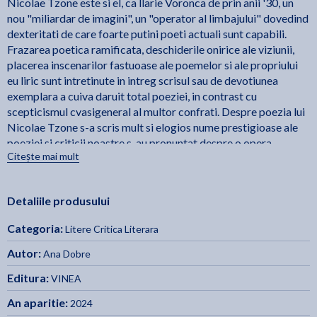
Nicolae Tzone este si el, ca llarie Voronca de prin anii '30, un
nou "miliardar de imagini", un "operator al limbajului" dovedind
dexteritati de care foarte putini poeti actuali sunt capabili.
Frazarea poetica ramificata, deschiderile onirice ale viziunii,
placerea inscenarilor fastuoase ale poemelor si ale propriului
eu liric sunt intretinute in intreg scrisul sau de devotiunea
exemplara a cuiva daruit total poeziei, in contrast cu
scepticismul cvasigeneral al multor confrati. Despre poezia lui
Nicolae Tzone s-a scris mult si elogios nume prestigioase ale
poeziei si criticii noastre s-au pronuntat despre o opera
Citește mai mult
impresionanta prin amplitudinea vizionara si, deopotriva, prin
mobilitatea invecinarilor verbale insolite, uzand de registre de
o mare diversitate ale expresiei poetice. - Ion Pop
Detaliile produsului
Limbajul international al suprarealismului traieste in poemele
Categoria:
Litere Critica Literara
lui Tzone ca un motor instalat la Arca lui Noe. Predecesorii lui,
Vinea, Tzara si Voronca, au servit aceasta arca in secolul XX cu
Autor:
Ana Dobre
combustibili amestecati, poligloti, extrasi din radacini
Editura:
VINEA
romanesti. Afrodita balcanica pe bicicleta ei din frunze de
eucalipt a pedalat secole intregi pentru a gasi adapost in arca
An aparitie:
2024
lui Tzone. Un fel de lumina extatica leviteaza deasupra