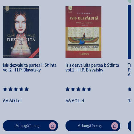
T
Isis dezvaluita partea I: Stiinta 
Isis dezvaluita partea I: Stiinta 
Tra
vol.2 - H.P. Blavatsky
vol.1 - H.P. Blavatsky
Psi
Ali
66.60 Lei
66.60 Lei
18
Adaugă în coș
Adaugă în coș