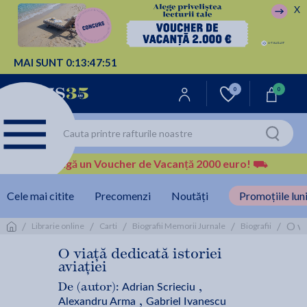
X
MAI SUNT
0:
13:
47:
51
0
0
Câștigă un Voucher de Vacanță 2000 euro!
⛟
Cele mai citite
Precomenzi
Noutăți
Promoțiile luni
/
/
/
/
/
O vi
Librarie online
Carti
Biografii Memorii Jurnale
Biografii
O viață dedicată istoriei
aviației
Adrian Scrieciu
De (autor):
,
Alexandru Arma
Gabriel Ivanescu
,