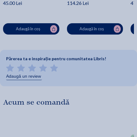
45.00 Lei
114.26 Lei
47.
Adaugă în coș
Adaugă în coș
Părerea ta e inspirație pentru comunitatea Libris!
Adaugă un review
Acum se comandă