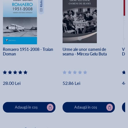
Romaero 1951-2008 - Traian 
Urme ale unor oameni de 
Via
Doman
seama - Mircea Gelu Buta
Dan
28.00 Lei
52.86 Lei
44.
Adaugă în coș
Adaugă în coș