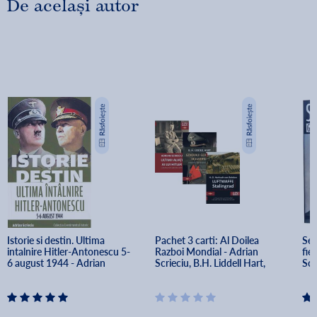
De același autor
Istorie si destin. Ultima 
Pachet 3 carti: Al Doilea 
Sep
intalnire Hitler-Antonescu 5-
Razboi Mondial - Adrian 
fier
6 august 1944 - Adrian 
Scrieciu, B.H. Liddell Hart, 
Scr
Scrieciu
Hans-Detlef Herhudt Von 
Rohden