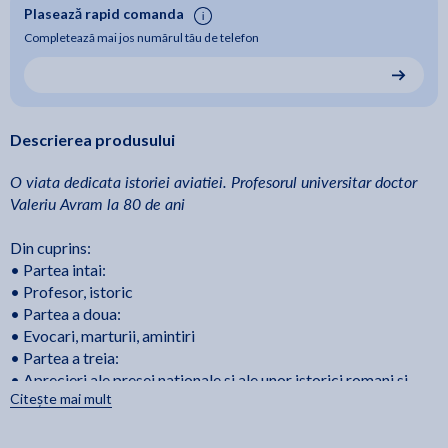
Plasează rapid comanda
Completează mai jos numărul tău de telefon
Descrierea produsului
O viata dedicata istoriei aviatiei. Profesorul universitar doctor
Valeriu Avram la 80 de ani
Din cuprins:
• Partea intai:
• Profesor, istoric
• Partea a doua:
• Evocari, marturii, amintiri
• Partea a treia:
• Aprecieri ale presei nationale si ale unor istorici romani si
Citește mai mult
straini privind activitatea prof. univ. dr. Valeriu Avram ca istoric
de aviatie