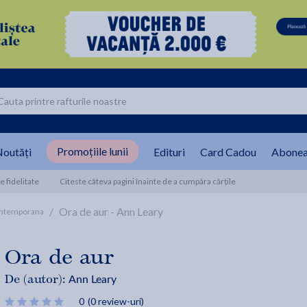
Promoțiile lunii
outăți
Edituri
Card Cadou
Abonea
 fidelitate
Citeste câteva pagini înainte de a cumpăra cărțile
/
Ora de aur - Ann Leary
ontemporana
Ora de aur
Ann Leary
De (autor):
0
(0 review-uri)