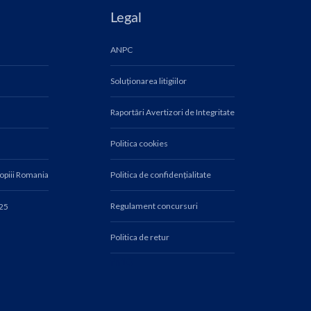
Legal
ANPC
Soluționarea litigiilor
Raportări Avertizori de Integritate
Politica cookies
Copiii Romania
Politica de confidențialitate
Regulament concursuri
025
Politica de retur
fn10