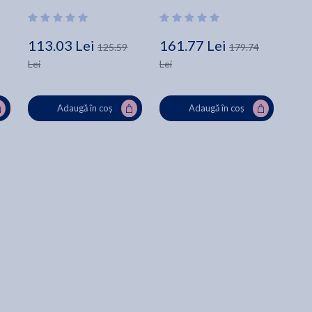
113.03 Lei
161.77 Lei
125.59
179.74
Lei
Lei
Adaugă în coș
Adaugă în coș