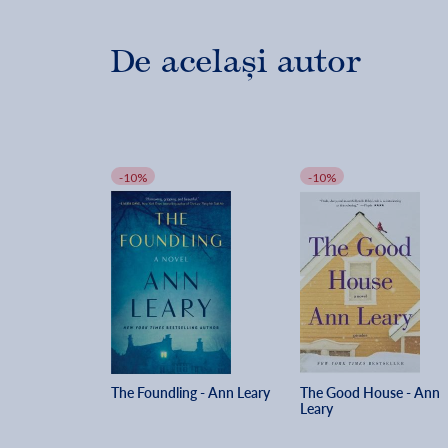
De același autor
-10%
-10%
The Foundling - Ann Leary
The Good House - Ann 
Leary