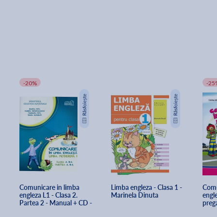
-20%
-25
Comunicare in limba 
Limba engleza - Clasa 1 - 
Comu
engleza L1 - Clasa 2. 
Marinela Dinuta
engle
Partea 2 - Manual + CD - 
prega
Bianca Popa, Marina 
Cris