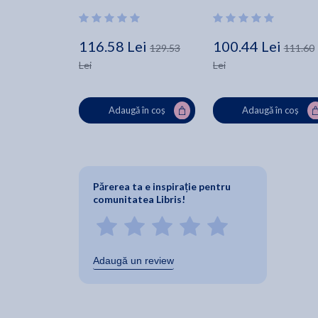
116.58 Lei
100.44 Lei
129.53
111.60
Lei
Lei
Adaugă în coș
Adaugă în coș
Părerea ta e inspirație pentru
comunitatea Libris!
Adaugă un review