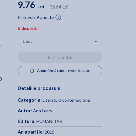
9.76
Lei
35.64 Lei
Primești 9 puncte
l
Indisponibil
c
Indisponibil
Anuntă-mă când revine în stoc
 O
Detaliile produsului
Categoria:
Literatura contemporana
Autor:
Ann Leary
Editura:
HUMANITAS
An aparitie:
2015