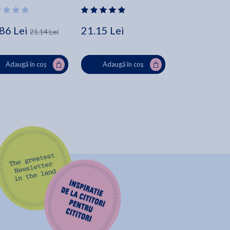
86 Lei
21.15 Lei
8.88 Lei
21.14 Lei
11.1
Adaugă în coș
Adaugă în coș
Adaugă în