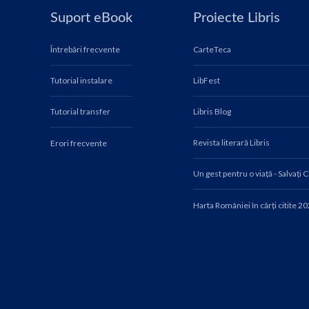
Suport eBook
Proiecte Libris
Întrebări frecvente
CarteTeca
Tutorial instalare
LibFest
Tutorial transfer
Libris Blog
Revista literară Libris
Erori frecvente
Un gest pentru o viață - Salvați 
Harta României în cărți citite 2