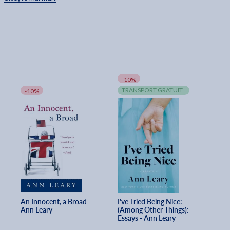
Getchell, un prieten din adolescenta, se dovedesc providentiale.
-10%
TRANSPORT GRATUIT
-10%
An Innocent, a Broad - 
I've Tried Being Nice: 
Ann Leary
(Among Other Things): 
Essays - Ann Leary