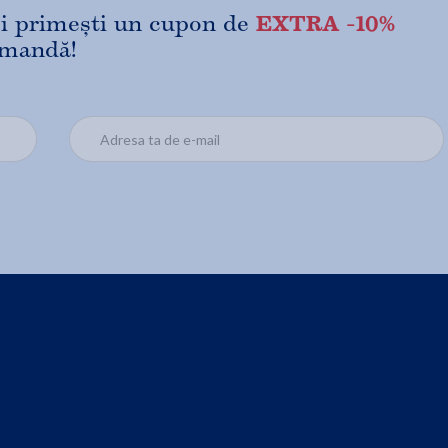
EXTRA -10%
 și primești un cupon de
omandă!