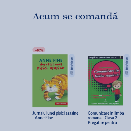
Acum se comandă
-40%
Jurnalul unei pisici asasine 
Comunicare in limba 
- Anne Fine
romana - Clasa 2 - 
Pregatire pentru 
concursuri - Georgiana 