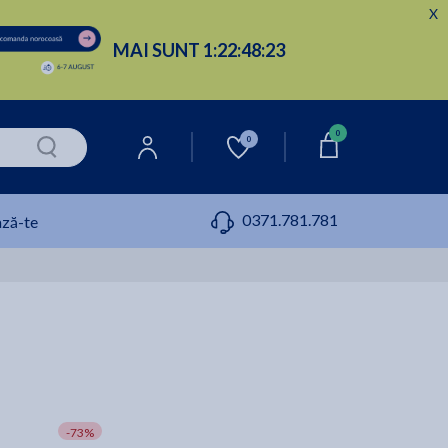
X
MAI SUNT
1:
22:
48:
22
0
0
0371.781.781
ză-te
-73%