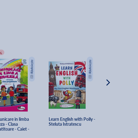
%
-20%
nicare in limba 
Learn English with Polly - 
Limbi straine: li
za - Clasa 
Steluta Istratescu
engleza - Clasa 2
titoare - Caiet - 
tina Johnson