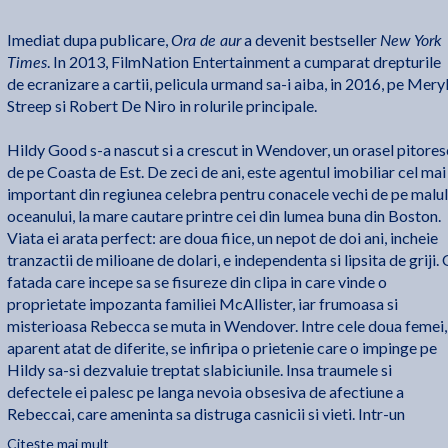
Ora de aur
New York
Imediat dupa publicare,
a devenit bestseller
Times
. In 2013, FilmNation Entertainment a cumparat drepturile
de ecranizare a cartii, pelicula urmand sa-i aiba, in 2016, pe Mery
Streep si Robert De Niro in rolurile principale.
Hildy Good s-a nascut si a crescut in Wendover, un orasel pitores
de pe Coasta de Est. De zeci de ani, este agentul imobiliar cel mai
important din regiunea celebra pentru conacele vechi de pe malul
oceanului, la mare cautare printre cei din lumea buna din Boston.
Viata ei arata perfect: are doua fiice, un nepot de doi ani, incheie
tranzactii de milioane de dolari, e independenta si lipsita de griji.
fatada care incepe sa se fisureze din clipa in care vinde o
proprietate impozanta familiei McAllister, iar frumoasa si
misterioasa Rebecca se muta in Wendover. Intre cele doua femei,
aparent atat de diferite, se infiripa o prietenie care o impinge pe
Hildy sa-si dezvaluie treptat slabiciunile. Insa traumele si
defectele ei palesc pe langa nevoia obsesiva de afectiune a
Rebeccai, care ameninta sa distruga casnicii si vieti. Intr-un
moment de cumpana pentru Hildy, sentimentele lui Frank
Citește mai mult