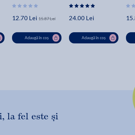
Franculescu
12.70 Lei
24.00 Lei
15.
15.87 Lei
Adaugă în coș
Adaugă în coș
 la fel este și