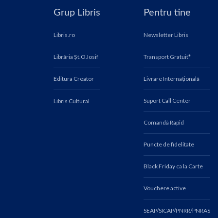
Grup Libris
Pentru tine
Libris.ro
Newsletter Libris
Librăria Șt.O.Iosif
Transport Gratuit*
Editura Creator
Livrare Internațională
Suport Call Center
Libris Cultural
Comandă Rapid
Puncte de fidelitate
Black Friday ca la Carte
Vouchere active
SEAP/SICAP/PNRR/PNRAS