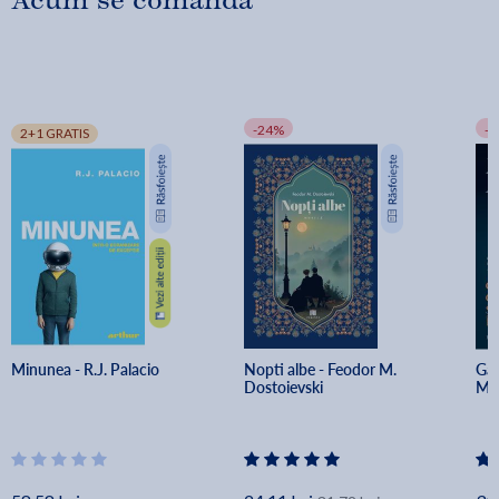
Acum se comandă
-24%
-
2+1 GRATIS
Minunea - R.J. Palacio
Nopti albe - Feodor M. 
Gan
Dostoievski
Mar