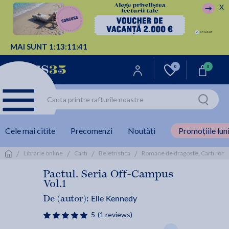
X
MAI SUNT
1:
13:
11:
40
0
0
Cele mai citite
Precomenzi
Noutăți
Promoțiile luni
/
/
/
/
Librarie online
Carti
Beletristica
Romane de dragoste, Carti rom
Pactul. Seria Off-Campus
Vol.1
Elle Kennedy
De (autor):
5
(1 reviews)