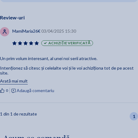
Review-uri
MamiMaria26€
03/04/2025 15:30
ACHIZIȚIE VERIFICATĂ
Un prim volum interesant, al unei noi serii atractive.
Intenționez să citesc și celelalte voi și le voi achiziționa tot de pe acest
site.
Arată mai mult
O zi frumoasă tuturor celor care iubesc lectura!
Adaugă comentariu
0
1 din 1 de rezultate
1