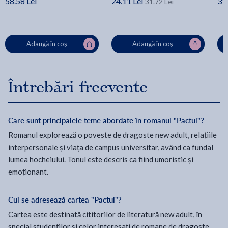
58.58 Lei
24.11 Lei
31.
31.72 Lei
Adaugă în coș
Adaugă în coș
Întrebări frecvente
Care sunt principalele teme abordate în romanul "Pactul"?
Romanul explorează o poveste de dragoste new adult, relațiile
interpersonale și viața de campus universitar, având ca fundal
lumea hocheiului. Tonul este descris ca fiind umoristic și
emoționant.
Cui se adresează cartea "Pactul"?
Cartea este destinată cititorilor de literatură new adult, în
special studenților și celor interesați de romane de dragoste