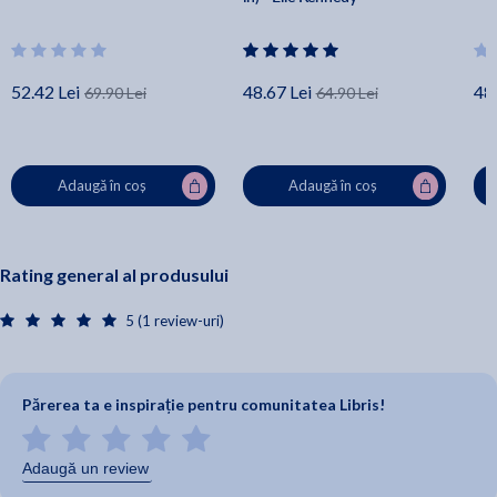
52.42 Lei
48.67 Lei
48.
69.90 Lei
64.90 Lei
Adaugă în coș
Adaugă în coș
Rating general al produsului
5 (1 review-uri)
Părerea ta e inspirație pentru comunitatea Libris!
Adaugă un review