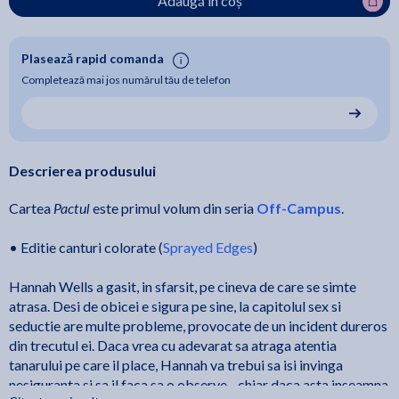
Adaugă în coș
Plasează rapid comanda
Completează mai jos numărul tău de telefon
Descrierea produsului
Pactul
Cartea
este primul volum din seria
Off-Campus
.
• Editie canturi colorate (
Sprayed Edges
)
Hannah Wells a gasit, in sfarsit, pe cineva de care se simte
atrasa. Desi de obicei e sigura pe sine, la capitolul sex si
seductie are multe probleme, provocate de un incident dureros
din trecutul ei. Daca vrea cu adevarat sa atraga atentia
tanarului pe care il place, Hannah va trebui sa isi invinga
nesiguranta si sa il faca sa o observe... chiar daca asta inseamna