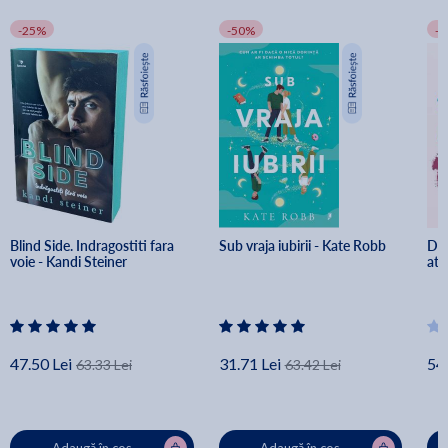
-25%
-50%
-
Blind Side. Indragostiti fara 
Sub vraja iubirii - Kate Robb
Dra
voie - Kandi Steiner
ata
47.50 Lei
31.71 Lei
54.
63.33 Lei
63.42 Lei