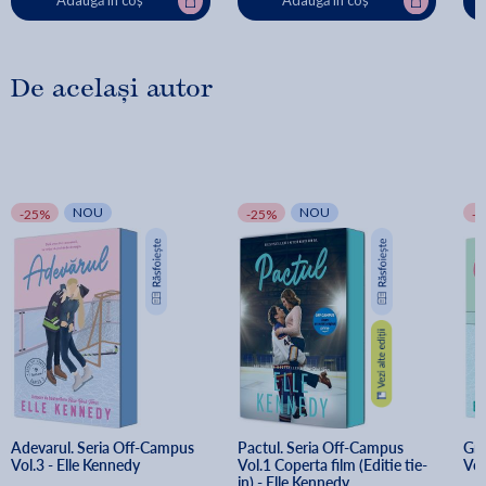
Adaugă în coș
Adaugă în coș
De același autor
NOU
NOU
-25%
-25%
-
Adevarul. Seria Off-Campus 
Pactul. Seria Off-Campus 
Gre
Vol.3 - Elle Kennedy
Vol.1 Coperta film (Editie tie-
Vol
in) - Elle Kennedy