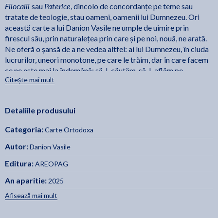
Filocalii
Paterice
sau
, dincolo de concordanțe pe teme sau
tratate de teologie, stau oameni, oamenii lui Dumnezeu. Ori
această carte a lui Danion Vasile ne umple de uimire prin
firescul său, prin naturalețea prin care și pe noi, nouă, ne arată.
Ne oferă o șansă de a ne vedea altfel: ai lui Dumnezeu, în ciuda
lucrurilor, uneori monotone, pe care le trăim, dar în care facem
ce ne este mai la îndemână: să-L căutăm, să-L aflăm pe
Citește mai mult
Dumnezeu.
Eroii Pustiei de aproape, de prea puține ori, au fost iconizați cu
atâta curaj și ingeniozitate mărturisitoare ca în cartea aceasta,
Detaliile produsului
veritabil Manual de antiterorism în plan duhovnicesc... -
Pr.
Constantin Necula
Categoria:
Carte Ortodoxa
Autor:
Danion Vasile
Editura:
AREOPAG
An aparitie:
2025
Afisează mai mult