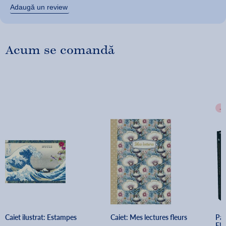
Adaugă un review
Acum se comandă
-
Caiet ilustrat: Estampes
Caiet: Mes lectures fleurs
Par
Eli