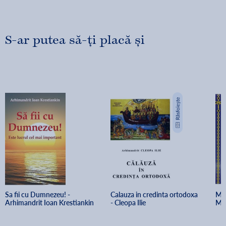
S-ar putea să-ți placă și
Sa fii cu Dumnezeu! - 
Calauza in credinta ortodoxa 
Mes
Arhimandrit Ioan Krestiankin
- Cleopa Ilie
Mon