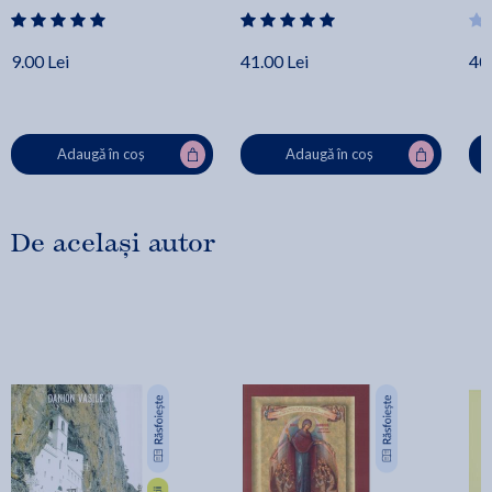
9.00 Lei
41.00 Lei
40.
Adaugă în coș
Adaugă în coș
De același autor