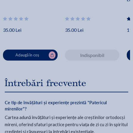
35.00 Lei
35.00 Lei
11
Indisponibil
Adaugă în coș
Întrebări frecvente
Ce tip de învățături și experiențe prezintă "Patericul
mirenilor"?
Cartea adună învățături și experiențe ale creștinilor ortodocși
mireni, oferind sfaturi practice pentru viața de zi cu zi în spiritul
credinței și răspunsuri la întrebări existențiale.