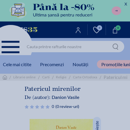
X
0
0
Cele mai citite
Precomenzi
Noutăți
Promoțiile luni
/
/
/
/
/
Patericul mir
Librarie online
Carti
Religie
Carte Ortodoxa
Patericul mirenilor
Danion Vasile
De (autor):
0
(0 review-uri)