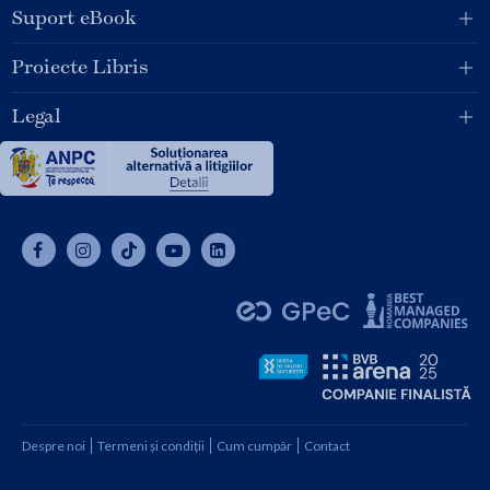
Suport eBook
Proiecte Libris
Legal
Despre noi
Termeni și condiții
Cum cumpăr
Contact
Copyright © 2026 SC Libris SRL, CUI: RO1094992, Reg. Com.