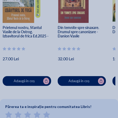
Prietenul nostru, Sfantul 
Din temnite spre sinaxare. 
Doc
Vasile de la Ostrog. 
Drumul spre canonizare - 
Dan
Izbavitorul de frica Ed.2025 - 
Danion Vasile
Danion Vasile
27.00 Lei
32.00 Lei
15.
Adaugă în coș
Adaugă în coș
Părerea ta e inspirație pentru comunitatea Libris!