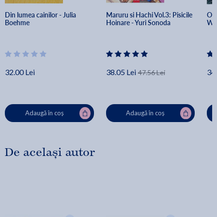
Din lumea cainilor - Julia 
Maruru si Hachi Vol.3: Pisicile 
Ora
Boehme
Hoinare - Yuri Sonoda
Wa
32.00 Lei
38.05 Lei
34.
47.56 Lei
Adaugă în coș
Adaugă în coș
De același autor