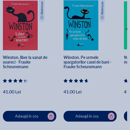
Winston, liber la vanat de 
Winston. Pe urmele 
Win
soareci - Frauke 
spargatorilor casei de bani - 
moi
Scheunemann
Frauke Scheunemann
41.00 Lei
41.00 Lei
41.
Adaugă în coș
Adaugă în coș