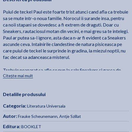
Puiul de teckel Paul este foarte trist atunci cand afla ca trebuie
sa se mute intr-o noua familie. Norocul ii surande insa, pentru
ca noii stapani se dovedesc a fi extrem de draguti. Doar cu
Sneakers, rautaciosul motan din vecini, e mai greu sa te intelegi.
Paul ar putea sa-l ignore, asta daca n-ar fi evident ca Sneakers
ascunde ceva. Intalnirile clandestine de natura pisiceasca pe
care puiul de teckel le surprinde in gradina, la miezul noptii, nu
fac decat sa adanceasca misterul.
Trebuie neaparat sa afle ce pun la cale Sneakers si gasca de
Citește mai mult
pisici - chiar daca, pentru asta, va trebui sa devina un intrus.
Ilustratii alb-negru de Nikolai Renger.
Detaliile produsului
Traducere din limba germana de Iulia Dromereschi.
Categoria:
Literatura Universala
Autor:
Frauke Scheunemann
,
Antje Szillat
Editura:
BOOKLET