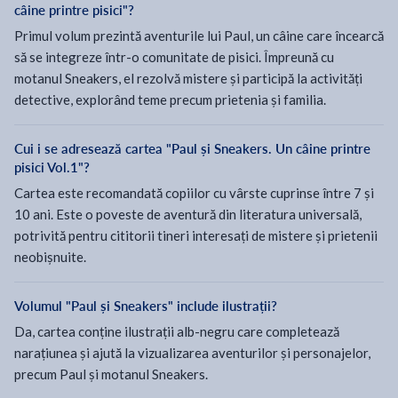
câine printre pisici"?
Primul volum prezintă aventurile lui Paul, un câine care încearcă
să se integreze într-o comunitate de pisici. Împreună cu
motanul Sneakers, el rezolvă mistere și participă la activități
detective, explorând teme precum prietenia și familia.
Cui i se adresează cartea "Paul și Sneakers. Un câine printre
pisici Vol.1"?
Cartea este recomandată copiilor cu vârste cuprinse între 7 și
10 ani. Este o poveste de aventură din literatura universală,
potrivită pentru cititorii tineri interesați de mistere și prietenii
neobișnuite.
Volumul "Paul și Sneakers" include ilustrații?
Da, cartea conține ilustrații alb-negru care completează
narațiunea și ajută la vizualizarea aventurilor și personajelor,
precum Paul și motanul Sneakers.