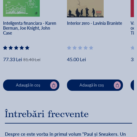
Inteligenta financiara - Karen 
Interior zero - Lavinia Braniste
Var
Berman, Joe Knight, John 
och
Case
Tib
77.33 Lei
45.00 Lei
35.
81.40 Lei
Adaugă în coș
Adaugă în coș
Întrebări frecvente
Despre ce este vorba în primul volum "Paul și Sneakers. Un