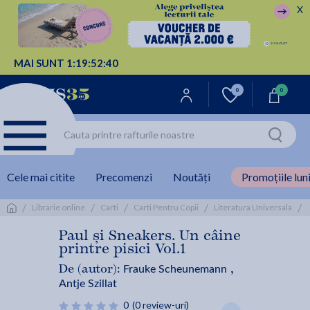
X
MAI SUNT
1:
19:
52:
39
0
0
Cele mai citite
Precomenzi
Noutăți
Promoțiile luni
/
/
/
/
/
Librarie online
Carti
Carti Pentru Copii
Literatura Universala
Paul și Sneakers. Un câine
printre pisici Vol.1
Frauke Scheunemann
De (autor):
,
Antje Szillat
0
(0 review-uri)