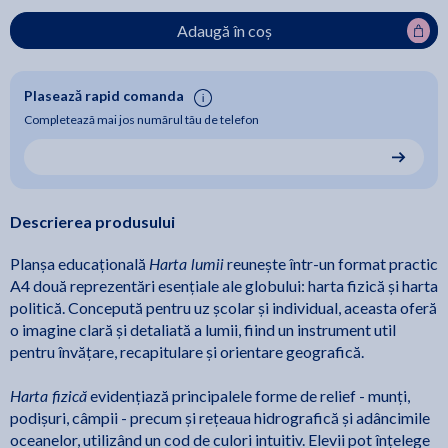
Adaugă în coș
Plasează rapid comanda
Completează mai jos numărul tău de telefon
Descrierea produsului
Harta lumii
Planșa educațională
reunește într-un format practic
A4 două reprezentări esențiale ale globului: harta fizică și harta
politică. Concepută pentru uz școlar și individual, aceasta oferă
o imagine clară și detaliată a lumii, fiind un instrument util
pentru învățare, recapitulare și orientare geografică.
Harta fizică
evidențiază principalele forme de relief - munți,
podișuri, câmpii - precum și rețeaua hidrografică și adâncimile
oceanelor, utilizând un cod de culori intuitiv. Elevii pot înțelege