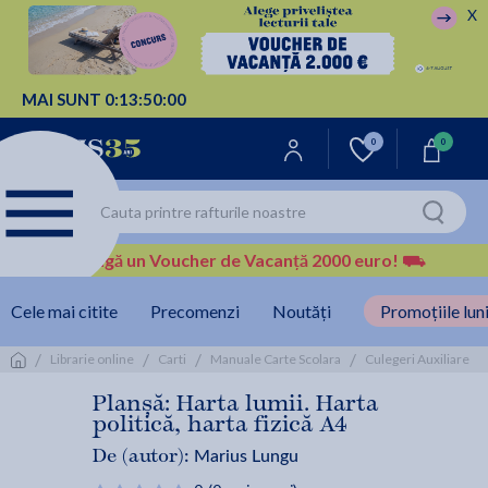
X
MAI SUNT
0:
13:
50:
00
0
0
Câștigă un Voucher de Vacanță 2000 euro!
⛟
Cele mai citite
Precomenzi
Noutăți
Promoțiile luni
/
/
/
/
/
Librarie online
Carti
Manuale Carte Scolara
Culegeri Auxiliare
Planșă: Harta lumii. Harta
politică, harta fizică A4
Marius Lungu
De (autor):