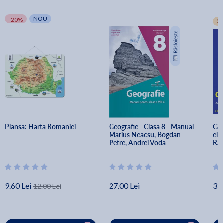
NOU
-20%
2+
Plansa: Harta Romaniei
Geografie - Clasa 8 - Manual - 
Geo
Marius Neacsu, Bogdan 
ele
Petre, Andrei Voda
Rad
9.60 Lei
27.00 Lei
35.
12.00 Lei