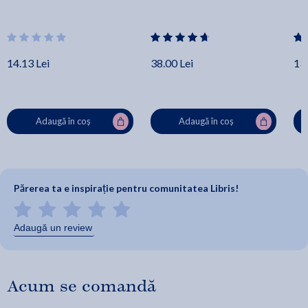
14.13 Lei
38.00 Lei
13.
Adaugă în coș
Adaugă în coș
Părerea ta e inspirație pentru comunitatea Libris!
Adaugă un review
Acum se comandă