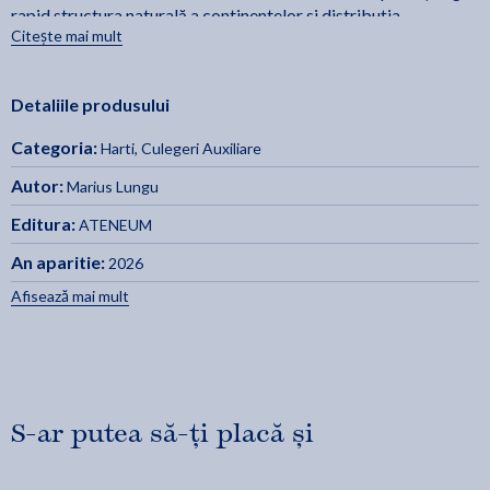
rapid structura naturală a continentelor și distribuția
Citește mai mult
elementelor geografice.
Harta politică
prezintă statele lumii, granițele, capitalele și
Detaliile produsului
principalele orașe, facilitând identificarea rapidă a țărilor și
poziționarea lor pe glob. Culorile distincte ajută la
Categoria:
Harti
,
Culegeri Auxiliare
diferențierea clară a fiecărui stat.
Autor:
Marius Lungu
Editura:
ATENEUM
An aparitie:
2026
Afisează mai mult
S-ar putea să-ți placă și