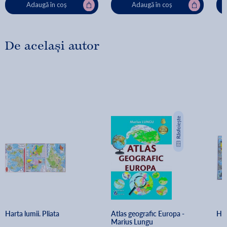
Adaugă în coș
Adaugă în coș
De același autor
Harta lumii. Pliata
Atlas geografic Europa - 
Har
Marius Lungu