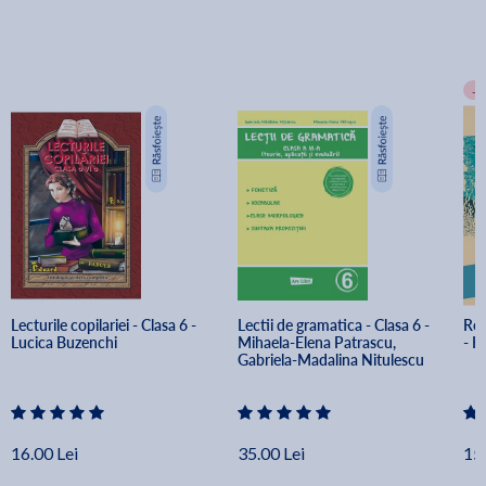
-
Lecturile copilariei - Clasa 6 - 
Lectii de gramatica - Clasa 6 - 
Rec
Lucica Buzenchi
Mihaela-Elena Patrascu, 
- K
Gabriela-Madalina Nitulescu
16.00 Lei
35.00 Lei
15.