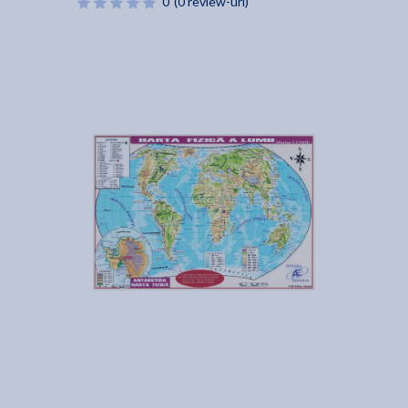
0
(0 review-uri)