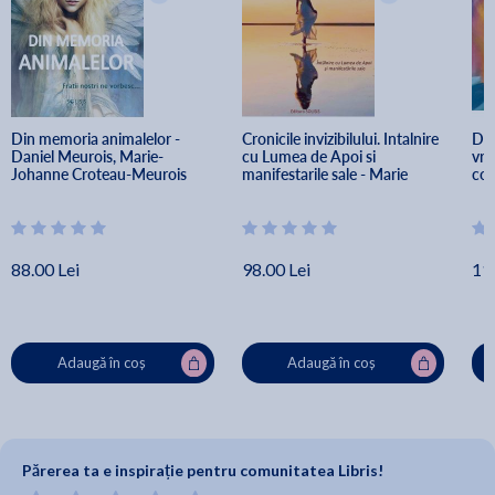
Din memoria animalelor - 
Cronicile invizibilului. Intalnire 
Dia
Daniel Meurois, Marie-
cu Lumea de Apoi si 
vre
Johanne Croteau-Meurois
manifestarile sale - Marie 
cos
Johanne Croteau-Meurois
Mar
Me
88.00 Lei
98.00 Lei
11
Adaugă în coș
Adaugă în coș
Părerea ta e inspirație pentru comunitatea Libris!