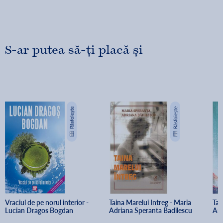
S-ar putea să-ți placă și
Vraciul de pe norul interior - 
Taina Marelui Intreg - Maria 
Tar
Lucian Dragos Bogdan
Adriana Speranta Badilescu
And