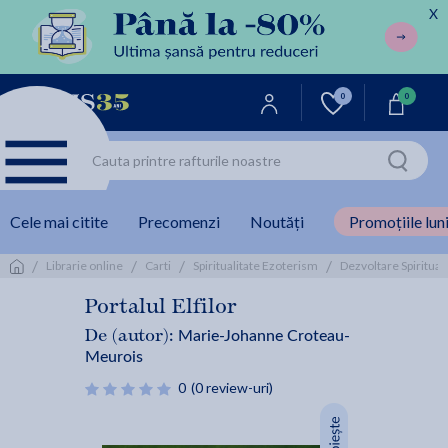
X
0
0
Cele mai citite
Precomenzi
Noutăți
Promoțiile luni
/
/
/
/
Librarie online
Carti
Spiritualitate Ezoterism
Dezvoltare Spiritual
Portalul Elfilor
Marie-Johanne Croteau-
De (autor):
Meurois
0
(0 review-uri)