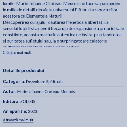
lumile, Marie Johanne Croteau-Meurois ne face sa patrundem
in miile de detalii din viata universului Elfilor si a raporturilor
acestora cu Elementele Naturii.
Descoperirea curajului, cautarea frenetica a libertatii, a
sensului lubirii si a nevoii fiecaruia de expansiune a propriei sale
constiinte, aceasta marturie autentica ne invita, prin tandretea
si puritatea sufletului sau, la o surprinzatoare calatorie
multidimensionala in zorii Epocii celtice.
Citește mai mult
Toti cei care sunt sensibili la Prezentele subtile locuind in
Natura precum si la raporturile care se pot stabili intre ele si
Detaliile produsului
lumea noastra, vor avea bucuria de a descoperi relatarea
adevarata si initiatica a Portalului Elfilor.
Categoria:
Dezvoltare Spirituala
Darul Suflului
Cronicile invizibilului vol.
Este si autoarea cartilor
,
Autor:
Marie-Johanne Croteau-Meurois
1 si 2
si coautoarea impreuna cu Daniel Meurois a cartilor
Editura:
SOLISIS
Marea Carte a terapiilor Eseniene si Egiptene
Meditatii si
si
practici de Intelepciune
.
An aparitie:
2023
Afisează mai mult