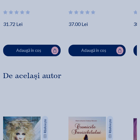
31.72 Lei
37.00 Lei
38.
Adaugă în coș
Adaugă în coș
De același autor