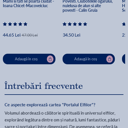
Mami si tati se poarta ciudat - 
Povesti. Ciubotelele ogarului, 
Min
Ioana Chicet-Macoveiciuc
nuielusa de alun si alte 
Hol
povesti - Calin Gruia
Sel
44.65 Lei
34.50 Lei
22.
47.00 Lei
Adaugă în coș
Adaugă în coș
Întrebări frecvente
Ce aspecte explorează cartea "Portalul Elfilor"?
Volumul abordează o călătorie spirituală în universul elfilor,
explorând legătura dintre om și natură, lumi fantastice, păduri
sacre și portaluri între dimensiuni. De asemenea, se referă la