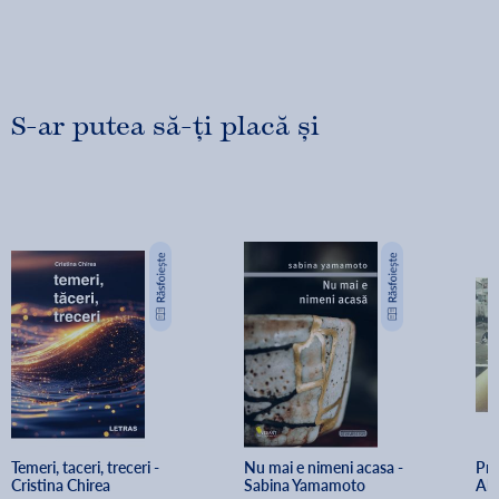
S-ar putea să-ți placă și
Temeri, taceri, treceri - 
Nu mai e nimeni acasa - 
Pre
Cristina Chirea
Sabina Yamamoto
Ale