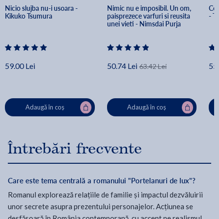
Nicio slujba nu-i usoara - 
Nimic nu e imposibil. Un om, 
Ce 
Kikuko Tsumura
paisprezece varfuri si reusita 
- T
unei vieti - Nimsdai Purja
59.00 Lei
50.74 Lei
55.
63.42 Lei
Adaugă în coș
Adaugă în coș
Întrebări frecvente
Care este tema centrală a romanului "Portelanuri de lux"?
Romanul explorează relațiile de familie și impactul dezvăluirii
unor secrete asupra prezentului personajelor. Acțiunea se
desfășoară în România contemporană, cu accent pe realismul