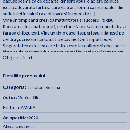
daduse seama ca de departe, dinspre apus, o adiere calduta
isca o adevarata furtuna care va transforma calmul apelor din
sufletul ei in valuri rascolitoare si inspumate.[...]
Vine un timp cand crezi ca maturitatea si succesul iti dau
libertatea de a lua hotarari, de a face fapte sau a pronunta fraze
fara sa chibzuiesti. Vine un timp cand ii superi sau ii jignesti pe
cei dragi, crezand ca totul ti se cuvine. Dar timpul trece!
Singuratatea este cea care te trezeste la realitate si daca acest
timp se dovedeste a fi clement, atunci te poti considera un om
Citește mai mult
Portelanuri de lux
fericit." - Monica Bilbor,
Detaliile produsului
Categoria:
Literatura Romana
Autor:
Monica Bilbor
Editura:
AMBRA
An aparitie:
2020
Afisează mai mult