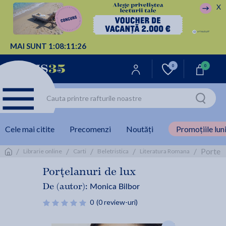
X
MAI SUNT
1:
08:
11:
25
0
0
Cele mai citite
Precomenzi
Noutăți
Promoțiile luni
/
/
/
/
/
Portela
Librarie online
Carti
Beletristica
Literatura Romana
Porțelanuri de lux
Monica Bilbor
De (autor):
0
(0 review-uri)