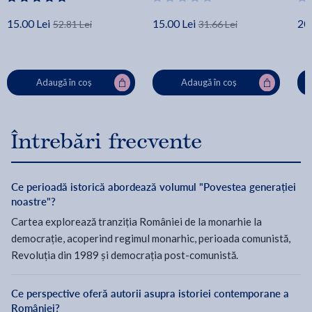
15.00 Lei
15.00 Lei
20.
52.81 Lei
31.66 Lei
Adaugă în coș
Adaugă în coș
Întrebări frecvente
Ce perioadă istorică abordează volumul "Povestea generației
noastre"?
Cartea explorează tranziția României de la monarhie la
democrație, acoperind regimul monarhic, perioada comunistă,
Revoluția din 1989 și democrația post-comunistă.
Ce perspective oferă autorii asupra istoriei contemporane a
României?