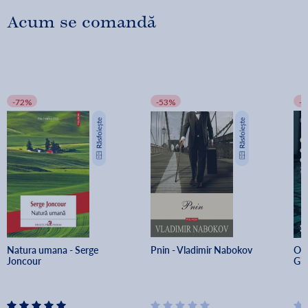
şi eu la o carte cu prilejul aniversării noastre de 50 de ani, în 2011!
Acum se comandă
-72%
-53%
-
Natura umana - Serge 
Pnin - Vladimir Nabokov
Och
Joncour
Gio