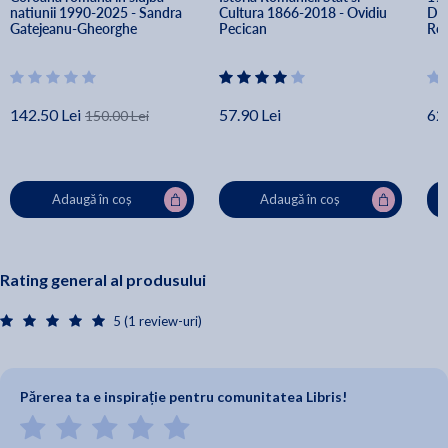
natiunii 1990-2025 - Sandra 
Cultura 1866-2018 - Ovidiu 
Dum
Gatejeanu-Gheorghe
Pecican
Re
142.50 Lei
57.90 Lei
62.
150.00 Lei
Adaugă în coș
Adaugă în coș
Rating general al produsului
5 (1 review-uri)
Părerea ta e inspirație pentru comunitatea Libris!