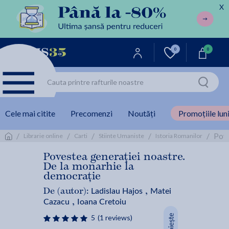
X
0
0
Cele mai citite
Precomenzi
Noutăți
Promoțiile luni
/
/
/
/
/
Pove
Librarie online
Carti
Stiinte Umaniste
Istoria Romanilor
Povestea generației noastre.
De la monarhie la
democrație
Ladislau Hajos
Matei
De (autor):
,
Cazacu
Ioana Cretoiu
,
5
(1 reviews)