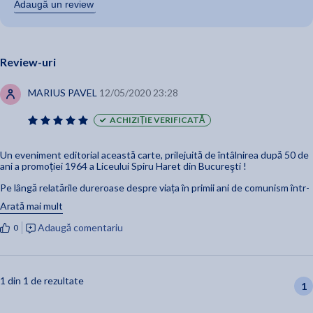
Adaugă un review
Review-uri
MARIUS PAVEL
12/05/2020 23:28
ACHIZIȚIE VERIFICATĂ
Un eveniment editorial această carte, prilejuită de întâlnirea după 50 de
ani a promoției 1964 a Liceului Spiru Haret din Bucureşti !
Pe lângă relatările dureroase despre viața în primii ani de comunism într-
un cartier central din Bucureşti şi inevitabilele amintiri savuroase ale
Arată mai mult
vieții de licean,
Adaugă comentariu
0
cartea beneficiază de un studiu foarte concentrat despre efectele
dezastruoase ale ocupației sovietice din România. Acest studiu îl
datorăm prestigiosului istoric Matei Cazacu ( specialist în altă epocă
istorică, dealtfel) martor avizat al perioadei analizate şi membru al
promației sus-menționate!
1 din 1 de rezultate
1
Țineți seama că sunt plin de invidie pe colegii noştri de la Spiru Haret, din
postura de absolvent 1961 al Liceului Matei Basarab, care am contribuit