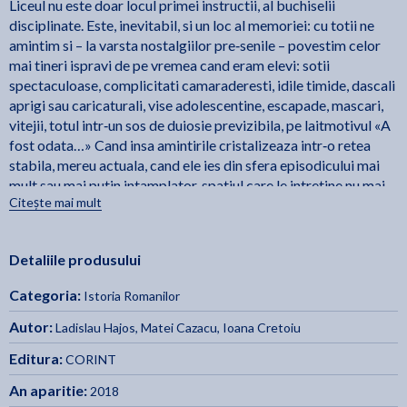
Liceul nu este doar locul primei instructii, al buchiselii
disciplinate. Este, inevitabil, si un loc al memoriei: cu totii ne
amintim si – la varsta nostalgiilor pre‑senile – povestim celor
mai tineri ispravi de pe vremea cand eram elevi: sotii
spectaculoase, complicitati camaraderesti, idile timide, dascali
aprigi sau caricaturali, vise adolescentine, escapade, mascari,
vitejii, totul intr‑un sos de duiosie previzibila, pe laitmotivul «A
fost odata…» Cand insa amintirile cristalizeaza intr‑o retea
stabila, mereu actuala, cand ele ies din sfera episodicului mai
mult sau mai putin intamplator, spatiul care le intretine nu mai
Citește mai mult
este un simplu loc al memoriei, ci devine un loc al destinului.
Adica al unor evenimente resimtite ca repere formative, al unor
intalniri decisive, modelatoare, al unor «coincidente»
Detaliile produsului
existentiale, care fac parte nu dintr‑un album cu file
ingalbenite, ci din structura biografiei noastre, din croiala ei
Categoria:
Istoria Romanilor
netrecatoare. Nu orice loc al memoriei, nu orice spatiu al
intalnirilor constituie un potential loc al destinului. E nevoie de
Autor:
Ladislau Hajos
,
Matei Cazacu
,
Ioana Cretoiu
o constiinta comunitara a apartenentei la acelasi „design”
Editura:
CORINT
istoric, de persistenta in timp a experientelor de viata
traversate impreuna, pe scurt, de un interes viu si solidar pentru
An aparitie:
2018
evenimentele trecute. - Andrei Plesu