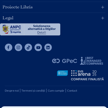
Proiecte Libris
Legal
Despre noi
Termeni și condiții
Cum cumpăr
Contact
Copyright © 2026 SC Libris SRL, CUI: RO1094992, Reg. Com.
J08/1997 1991