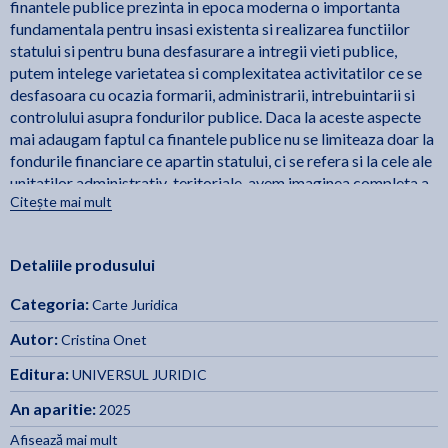
finantele publice prezinta in epoca moderna o importanta
fundamentala pentru insasi existenta si realizarea functiilor
statului si pentru buna desfasurare a intregii vieti publice,
putem intelege varietatea si complexitatea activitatilor ce se
desfasoara cu ocazia formarii, administrarii, intrebuintarii si
controlului asupra fondurilor publice. Daca la aceste aspecte
mai adaugam faptul ca finantele publice nu se limiteaza doar la
fondurile financiare ce apartin statului, ci se refera si la cele ale
unitatilor administrativ-teritoriale, avem imaginea completa a
Citește mai mult
fenomenului financiar public.
Pentru o cat mai buna intelegere si pentru a oferi o imagine cat
Detaliile produsului
mai completa asupra problematicii raspunderii juridice care
poate lua nastere in sfera finantelor publice, lucrarea ofera o
Categoria:
Carte Juridica
serie de notiuni introductive, fundamentale pentru acest
domeniu, dar si un tablou ce se doreste a fi cat mai complet
Autor:
Cristina Onet
asupra controlului financiar si asupra tuturor formelor de
Editura:
UNIVERSUL JURIDIC
raspundere juridica ce pot fi antrenate cu ocazia formarii,
administrarii si intrebuintarii banilor publici ai statului si ai
An aparitie:
2025
unitatilor administrativ-teritoriale.
Afisează mai mult