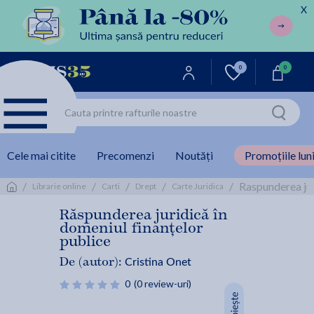
X
0
0
Cele mai citite
Precomenzi
Noutăți
Promoțiile luni
/
/
/
/
/
Raspunderea jur
Librarie online
Carti
Drept
Carte Juridica
Răspunderea juridică în
domeniul finanțelor
publice
Cristina Onet
De (autor):
0
(0 review-uri)