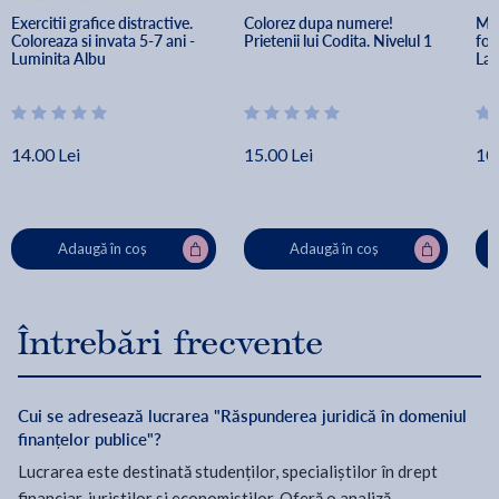
Exercitii grafice distractive. 
Colorez dupa numere! 
Ma 
Coloreaza si invata 5-7 ani - 
Prietenii lui Codita. Nivelul 1
for
Luminita Albu
Lau
14.00 Lei
15.00 Lei
10.
Adaugă în coș
Adaugă în coș
Întrebări frecvente
Cui se adresează lucrarea "Răspunderea juridică în domeniul
finanțelor publice"?
Lucrarea este destinată studenților, specialiștilor în drept
financiar, juriștilor și economiștilor. Oferă o analiză