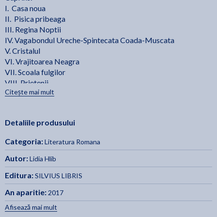
I. Casa noua
II. Pisica pribeaga
III. Regina Noptii
IV. Vagabondul Ureche-Spintecata Coada-Muscata
V. Cristalul
VI. Vrajitoarea Neagra
VII. Scoala fulgilor
VIII. Prietenii
Citește mai mult
IX. Viscolul
X. Craiasa
XI. Taina Vrajitoarei Negre
Detaliile produsului
XII. Razbunarea
XIII. Vantulet de primavara
Categoria:
Literatura Romana
Autor:
Lidia Hlib
Editura:
SILVIUS LIBRIS
An aparitie:
2017
Afisează mai mult