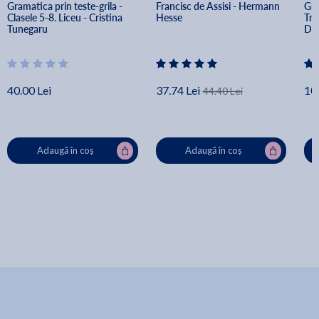
Gramatica prin teste-grila - 
Francisc de Assisi - Hermann 
Gra
Clasele 5-8. Liceu - Cristina 
Hesse
Tru
Tunegaru
Del
40.00 Lei
37.74 Lei
10
44.40 Lei
Adaugă în coș
Adaugă în coș