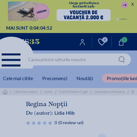
X
MAI SUNT
0:
04:
04:
52
0
0
Cele mai citite
Precomenzi
Noutăți
Promoțiile luni
/
/
/
/
/
Re
Librarie online
Carti
Carti Pentru Copii
Literatura Romana
Regina Nopții
Lidia Hlib
De (autor):
0
(0 review-uri)