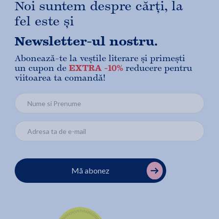
Noi suntem despre cărți, la
fel este și
Newsletter-ul nostru.
Abonează-te la veștile literare și primești
un cupon de
EXTRA -10%
reducere pentru
viitoarea ta comandă!
Mă abonez