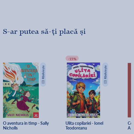
S-ar putea să-ți placă și
-15%
O aventura in timp - Sally 
Ulita copilariei - Ionel 
Cei
Nicholls
Teodoreanu
Al