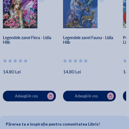
Legendele zanei Flora - Lidia 
Legendele zanei Fauna - Lidia 
Pov
Hlib
Hlib
Lid
14.80 Lei
14.80 Lei
14.
Adaugă în coș
Adaugă în coș
Părerea ta e inspirație pentru comunitatea Libris!