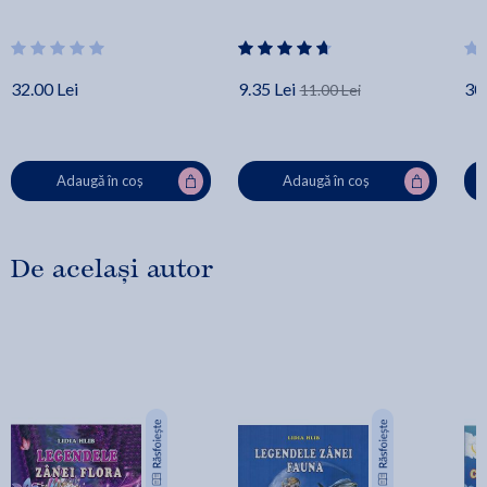
32.00 Lei
9.35 Lei
30.
11.00 Lei
Adaugă în coș
Adaugă în coș
De același autor