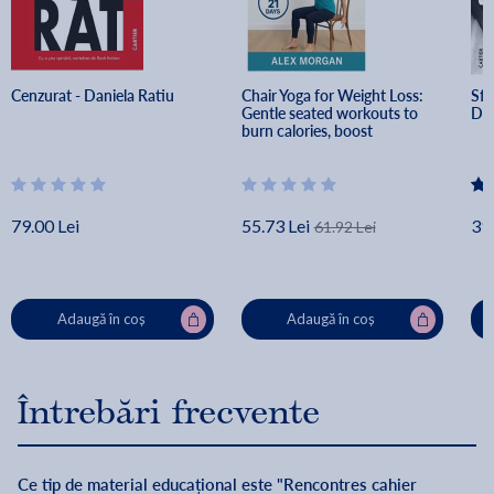
Cenzurat - Daniela Ratiu
Chair Yoga for Weight Loss: 
Sfa
Gentle seated workouts to 
Dan
burn calories, boost 
metabolism, and improve 
flexibility - Alex Morgan
79.00 Lei
55.73 Lei
39.
61.92 Lei
Adaugă în coș
Adaugă în coș
Întrebări frecvente
Ce tip de material educațional este "Rencontres cahier