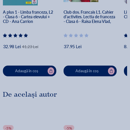
A plus 1 - Limba franceza, L2 
Club dos. Francais L1. Cahier 
Lim
- Clasa 6 - Cartea elevului + 
d'activites. Lectia de franceza 
Cla
CD - Ana Carrion
- Clasa 6 - Raisa Elena Vlad, 
Dorin Gulie
32.98 Lei
37.95 Lei
8.8
41.23 Lei
Adaugă în coș
Adaugă în coș
De același autor
-5%
-5%