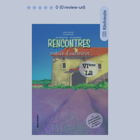
0
(0 review-uri)