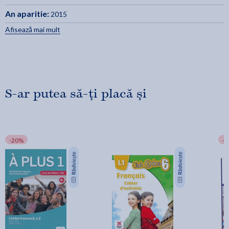
An aparitie:
2015
Afisează mai mult
S-ar putea să-ți placă și
-20%
-