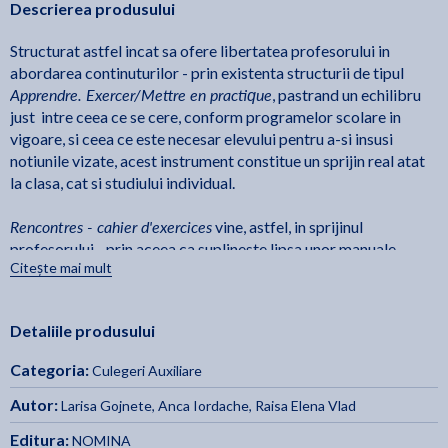
Descrierea produsului
Structurat astfel incat sa ofere libertatea profesorului in
abordarea continuturilor - prin existenta structurii de tipul
Apprendre. Exercer/Mettre en practique
, pastrand un echilibru
just intre ceea ce se cere, conform programelor scolare in
vigoare, si ceea ce este necesar elevului pentru a-si insusi
notiunile vizate, acest instrument constitue un sprijin real atat
la clasa, cat si studiului individual.
Rencontres - cahier d'exercices
vine, astfel, in sprijinul
profesorului - prin aceea ca suplineste lipsa unor manuale
Citește mai mult
pentru nivelul gimnazial care sa fie pe deplin conforme cu
programele scolare in vigoare, dar si al elevului, prin actvitati
variate - de la simplu a complex, de la itemi obiectivi la semi-
Detaliile produsului
obiectivi si subiectivi, suport in dobandirea, de catre elevi, a
competentelor cheie vizate in studiul limbii franceze.
Categoria:
Culegeri Auxiliare
Autor:
Larisa Gojnete
,
Anca Iordache
,
Raisa Elena Vlad
Editura:
NOMINA