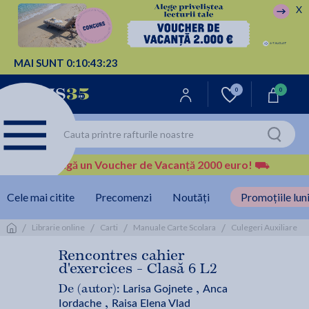
X
MAI SUNT
0:
10:
43:
23
0
0
Câștigă un Voucher de Vacanță 2000 euro!
⛟
Cele mai citite
Precomenzi
Noutăți
Promoțiile luni
/
/
/
/
/
Librarie online
Carti
Manuale Carte Scolara
Culegeri Auxiliare
Rencontres cahier
d'exercices - Clasă 6 L2
Larisa Gojnete
Anca
De (autor):
,
Iordache
Raisa Elena Vlad
,