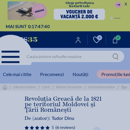
X
MAI SUNT
0:
17:
47:
39
0
0
Cele mai citite
Precomenzi
Noutăți
Promoțiile luni
/
/
/
/
/
Revo
Librarie online
Carti
Stiinte Umaniste
Istoria Romanilor
Revoluția Greacă de la 1821
pe teritoriul Moldovei și
Țării Românești
Tudor Dinu
De (autor):
5
(6 reviews)