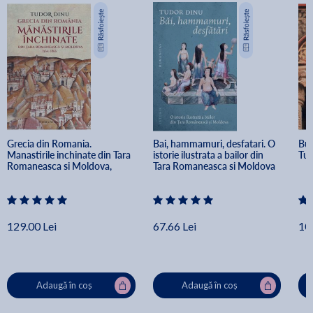
Grecia din Romania. 
Bai, hammamuri, desfatari. O 
Buc
Manastirile inchinate din Tara 
istorie ilustrata a bailor din 
Tud
Romaneasca si Moldova, 
Tara Romaneasca si Moldova 
1564-1866 - Tudor Dinu
- Tudor Dinu
129.00 Lei
67.66 Lei
10
Adaugă în coș
Adaugă în coș