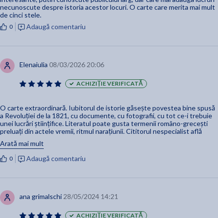
necunoscute despre istoria acestor locuri. O carte care merita mai mult
de cinci stele.
Adaugă comentariu
0
Elenaiulia
08/03/2026 20:06
ACHIZIȚIE VERIFICATĂ
O carte extraordinară. Iubitorul de istorie găsește povestea bine spusă
a Revoluției de la 1821, cu documente, cu fotografii, cu tot ce-i trebuie
unei lucrări științifice. Literatul poate gusta termenii româno-grecești
preluați din actele vremii, ritmul narațiunii. Cititorul nespecialist află
detaliile acestui eveniment istoric despre care a învățat la școală după
Arată mai mult
un anumit șablon. În acest volum acțiunile și personajele devin vii, devin
la fel de complexe sau stupide precum viața.
Adaugă comentariu
0
ana grimalschi
28/05/2024 14:21
ACHIZIȚIE VERIFICATĂ