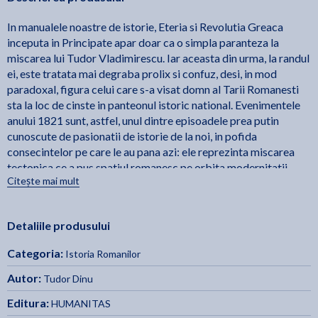
In manualele noastre de istorie, Eteria si Revolutia Greaca
inceputa in Principate apar doar ca o simpla paranteza la
miscarea lui Tudor Vladimirescu. Iar aceasta din urma, la randul
ei, este tratata mai degraba prolix si confuz, desi, in mod
paradoxal, figura celui care s-a visat domn al Tarii Romanesti
sta la loc de cinste in panteonul istoric national. Evenimentele
anului 1821 sunt, astfel, unul dintre episoadele prea putin
cunoscute de pasionatii de istorie de la noi, in pofida
consecintelor pe care le au pana azi: ele reprezinta miscarea
tectonica ce a pus spatiul romanesc pe orbita modernitatii -
Citește mai mult
momentul auroral al evolutiei noastre europene. Tudor Dinu,
bine-cunoscut prin explorarile sale monografice in lumea
fanariota, a cercetat exhaustiv izvoarele istorice, atat
Detaliile produsului
romanesti, cat si grecesti - majoritatea, inaccesibile istoricilor
de la noi -, precum si sursele in alte limbi, si a trecut prin toate
Categoria:
Istoria Romanilor
locurile care au fost martorele intrigilor, luptelor si masacrelor
acelui an cumplit. A reusit astfel sa contureze, la aniversarea a
Autor:
Tudor Dinu
doua veacuri de la miscarile revolutionare, o imagine unitara si
Editura:
HUMANITAS
credibila, neviciata de agende nationaliste sau partizanate