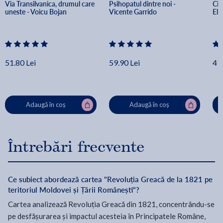
Via Transilvanica, drumul care 
Psihopatul dintre noi - 
Cin
uneste - Voicu Bojan
Vicente Garrido
Els
51.80 Lei
59.90 Lei
49.
Adaugă în coș
Adaugă în coș
Întrebări frecvente
Ce subiect abordează cartea "Revoluția Greacă de la 1821 pe
teritoriul Moldovei și Țării Românești"?
Cartea analizează Revoluția Greacă din 1821, concentrându-se
pe desfășurarea și impactul acesteia în Principatele Române,