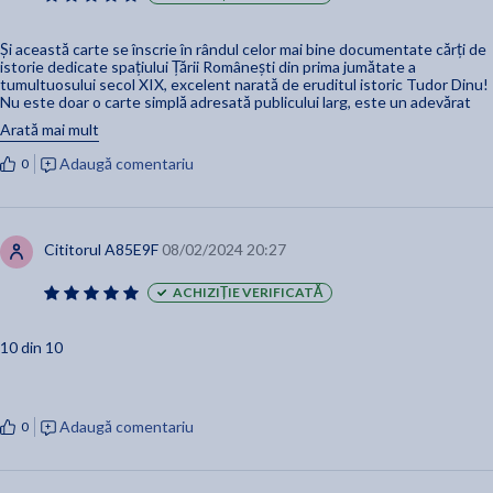
Și această carte se înscrie în rândul celor mai bine documentate cărți de
istorie dedicate spațiului Țării Românești din prima jumătate a
tumultuosului secol XIX, excelent narată de eruditul istoric Tudor Dinu!
Nu este doar o carte simplă adresată publicului larg, este un adevărat
instrument de lucru pentru studenții și tinerii istorici! Recomandat fără
Arată mai mult
nicio ezitare!
Adaugă comentariu
0
Cititorul A85E9F
08/02/2024 20:27
ACHIZIȚIE VERIFICATĂ
10 din 10
Adaugă comentariu
0