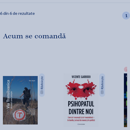
6 din 6 de rezultate
1
Acum se comandă
-