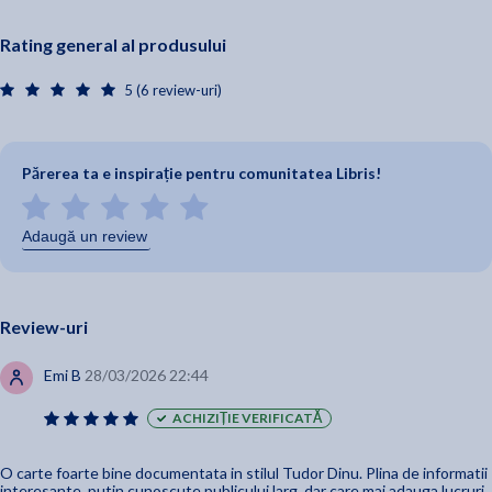
Rating general al produsului
5 (6 review-uri)
Părerea ta e inspirație pentru comunitatea Libris!
Adaugă un review
Review-uri
Emi B
28/03/2026 22:44
ACHIZIȚIE VERIFICATĂ
O carte foarte bine documentata in stilul Tudor Dinu. Plina de informatii
interesante, putin cunoscute publicului larg, dar care mai adauga lucruri