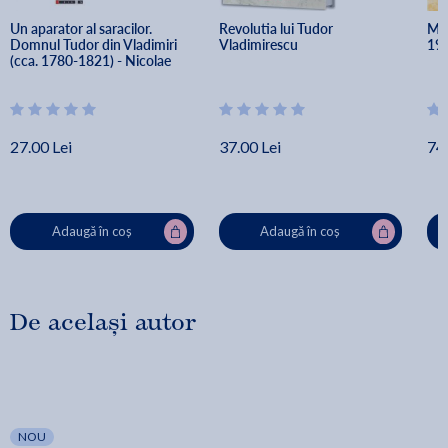
si de alta, revolutionarii sunt invesmantati in frumoase costume
Un aparator al saracilor. 
Revolutia lui Tudor 
Mol
de arnauti.
Domnul Tudor din Vladimiri 
Vladimirescu
191
(cca. 1780-1821) - Nicolae 
Iorga
27.00 Lei
37.00 Lei
74.
Adaugă în coș
Adaugă în coș
De același autor
NOU