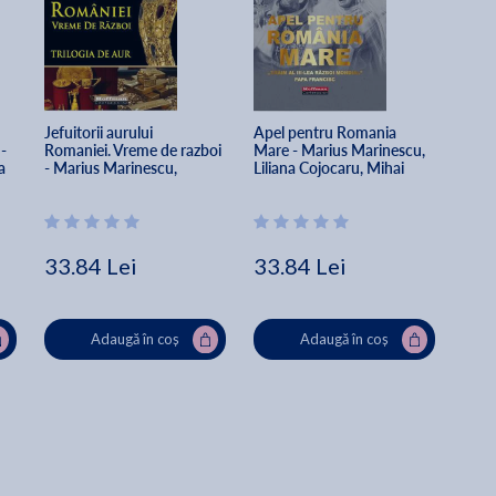
Jefuitorii aurului 
Apel pentru Romania 
- 
Romaniei. Vreme de razboi 
Mare - Marius Marinescu, 
a 
- Marius Marinescu, 
Liliana Cojocaru, Mihai 
Liliana Cojocaru, Mihai 
Mitran, Bogdan Budulac
Mitran
33.84 Lei
33.84 Lei
Adaugă în coș
Adaugă în coș