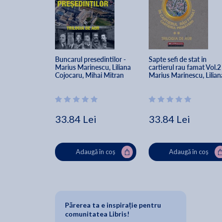
Buncarul presedintilor - 
Sapte sefi de stat in 
Marius Marinescu, Liliana 
cartierul rau famat Vol.2 
Cojocaru, Mihai Mitran
Marius Marinescu, Lilian
Cojocaru, Mihai Mitran
33.84 Lei
33.84 Lei
Adaugă în coș
Adaugă în coș
Părerea ta e inspirație pentru
comunitatea Libris!