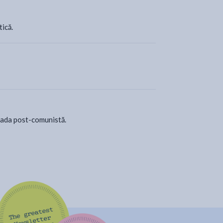
tică.
ioada post-comunistă.