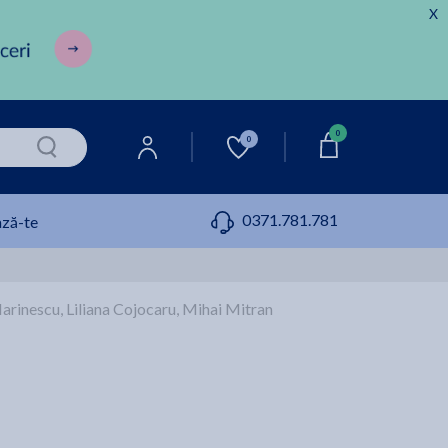
X
0
0
0371.781.781
ză-te
 Marinescu, Liliana Cojocaru, Mihai Mitran