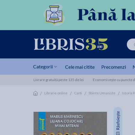
Categorii
Cele mai citite
Precomenzi
N
Livrare gratuită peste 135 de lei
Economisește cu puncte de
/
/
/
/
Librarie online
Carti
Stiinte Umaniste
Istoria