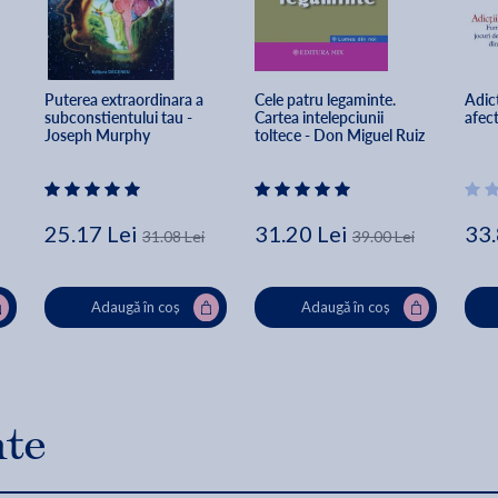
Puterea extraordinara a 
Cele patru legaminte. 
Adict
subconstientului tau - 
Cartea intelepciunii 
afec
Joseph Murphy
toltece - Don Miguel Ruiz
25.17 Lei
31.20 Lei
33.
31.08 Lei
39.00 Lei
Adaugă în coș
Adaugă în coș
nte