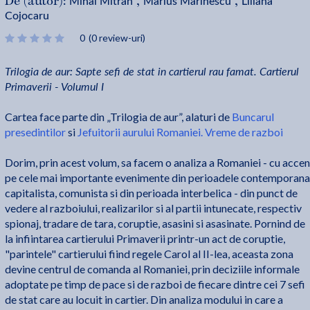
Mihai Mitran
Marius Marinescu
Liliana
De (autor):
,
,
Cojocaru
0
(0 review-uri)
Trilogia de aur: Sapte sefi de stat in cartierul rau famat. Cartierul
Primaverii - Volumul I
Cartea face parte din „Trilogia de aur”, alaturi de
Buncarul
presedintilor
si
Jefuitorii aurului Romaniei. Vreme de razboi
Dorim, prin acest volum, sa facem o analiza a Romaniei - cu accen
pe cele mai importante evenimente din perioadele contemporana
capitalista, comunista si din perioada interbelica - din punct de
vedere al razboiului, realizarilor si al partii intunecate, respectiv
spionaj, tradare de tara, coruptie, asasini si asasinate. Pornind de
la infiintarea cartierului Primaverii printr-un act de coruptie,
"parintele" cartierului fiind regele Carol al II-lea, aceasta zona
devine centrul de comanda al Romaniei, prin deciziile informale
adoptate pe timp de pace si de razboi de fiecare dintre cei 7 sefi
de stat care au locuit in cartier. Din analiza modului in care a