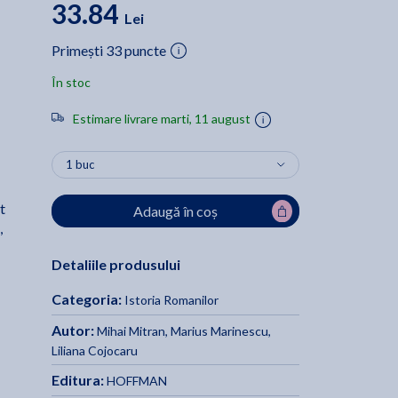
33.84
Lei
Primești 33 puncte
În stoc
Estimare livrare marti, 11 august
t
Adaugă în coș
,
Detaliile produsului
Categoria:
Istoria Romanilor
Autor:
Mihai Mitran
,
Marius Marinescu
,
Liliana Cojocaru
Editura:
HOFFMAN