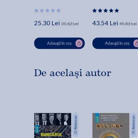
Cartianu
Gheorghe
25.30 Lei
43.54 Lei
31.62 Lei
45.83 Lei
Adaugă în coș
Adaugă în coș
De același autor