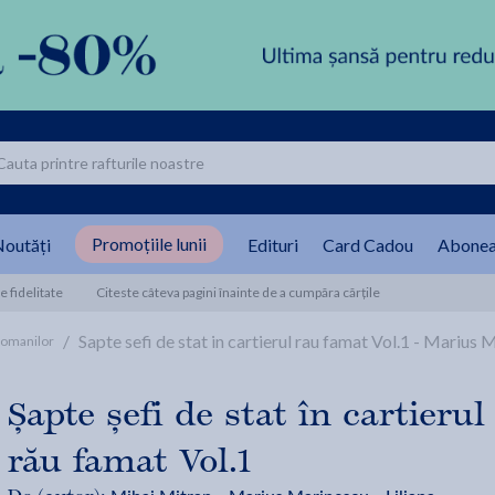
Promoțiile lunii
outăți
Edituri
Card Cadou
Abonea
 fidelitate
Citeste câteva pagini înainte de a cumpăra cărțile
/
Sapte sefi de stat in cartierul rau famat Vol.1 - Marius
 Romanilor
Șapte șefi de stat în cartierul
rău famat Vol.1