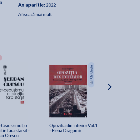
ca
An aparitie:
2022
Afisează mai mult
a
zi
a
l
-Ceausismul, o 
Opozitia din interior Vol.1 
Arhitectura polit
itie fara sfarsit - 
- Elena Dragomir
primului partid u
an Orescu
istoria Romaniei 