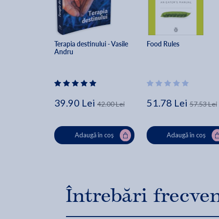
Terapia destinului - Vasile 
Food Rules
Andru
39.90 Lei
51.78 Lei
42.00 Lei
57.53 Lei
Adaugă în coș
Adaugă în coș
Întrebări frecve