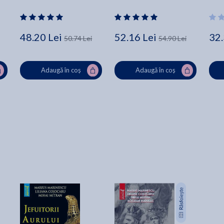
stim - Iulian Comanescu
Cosmin Popa
48.20 Lei
52.16 Lei
32.
50.74 Lei
54.90 Lei
Adaugă în coș
Adaugă în coș