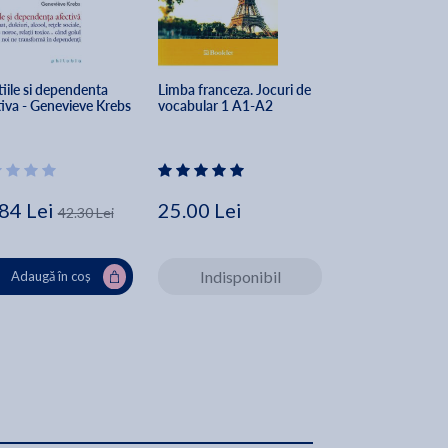
iile si dependenta 
Limba franceza. Jocuri de 
Sensul vietii. O 
tiva - Genevieve Krebs
vocabular 1 A1-A2
de psihologie ind
Alfred Adler
84 Lei
25.00 Lei
29.61 Lei
42.30 Lei
Indisponibil
Adaugă în coș
Adaugă în