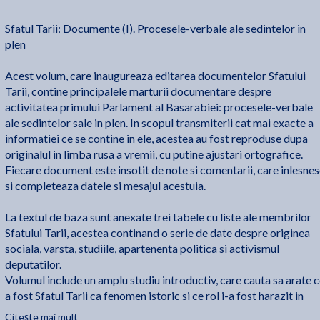
Sfatul Tarii: Documente (I). Procesele-verbale ale sedintelor in
plen
Acest volum, care inaugureaza editarea documentelor Sfatului
Tarii, contine principalele marturii documentare despre
activitatea primului Parlament al Basarabiei: procesele-verbale
ale sedintelor sale in plen. In scopul transmiterii cat mai exacte a
informatiei ce se contine in ele, acestea au fost reproduse dupa
originalul in limba rusa a vremii, cu putine ajustari ortografice.
Fiecare document este insotit de note si comentarii, care inlesne
si completeaza datele si mesajul acestuia.
La textul de baza sunt anexate trei tabele cu liste ale membrilor
Sfatului Tarii, acestea continand o serie de date despre originea
sociala, varsta, studiile, apartenenta politica si activismul
deputatilor.
Volumul include un amplu studiu introductiv, care cauta sa arate 
a fost Sfatul Tarii ca fenomen istoric si ce rol i-a fost harazit in
angrenajul complicat al evenimentelor in care a fost antrenata
Citește mai mult