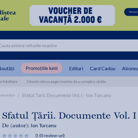
Promoțiile lunii
outăți
Edituri
Card Cadou
Abonea
 fidelitate
Citeste câteva pagini înainte de a cumpăra cărțile
/
Sfatul Tarii. Documente Vol. I - Ion Turcanu
 Romanilor
Sfatul Țării. Documente Vol. I
Ion Turcanu
De (autor):
0
(0 review-uri)