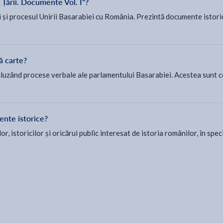
 Țării. Documente Vol. I"?
i și procesul Unirii Basarabiei cu România. Prezintă documente istorice
ă carte?
cluzând procese verbale ale parlamentului Basarabiei. Acestea sunt c
ente istorice?
r, istoricilor și oricărui public interesat de istoria românilor, în spec