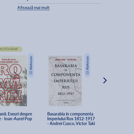
Afisează mai mult
AUTOGRAF
nii. Eseuri despre 
Basarabia in componenta 
Pro Basarabia, P
e - Ioan-Aurel Pop
Imperiului Rus 1812-1917 
Romania. Scrisor
- Andrei Cusco, Victor Taki
Deschise - Dumit
Moruzi