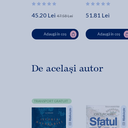
45.20 Lei
51.81 Lei
47.58 Lei
Adaugă în coș
Adaugă în coș
De același autor
TRANSPORT GRATUIT