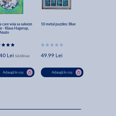
a care voia sa salveze 
10 metal puzzles: Blue
Matematica - Cla
le - Klaus Hagerup, 
Partea 1 - Consol
Aisato
Anton Negrila, M
Negrila
40 Lei
49.99 Lei
38.00 Lei
52.00 Lei
Adaugă în coș
Adaugă în coș
Adaugă în