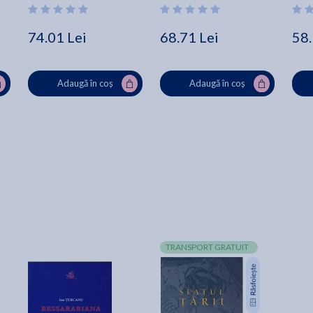
74.01 Lei
68.71 Lei
58.
Adaugă în coș
Adaugă în coș
TRANSPORT GRATUIT