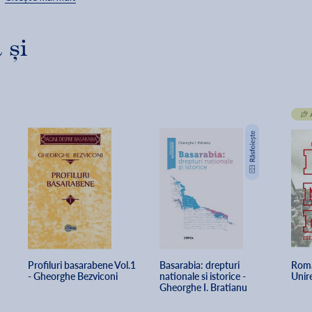
Basarabia in anii 1917 – 1918.
Editie ingrijita, studiu introductiv, note si comentarii de Ion
 și
Turcanu.
Profiluri basarabene Vol.1 
Basarabia: drepturi 
Roma
- Gheorghe Bezviconi
nationale si istorice - 
Unir
Gheorghe I. Bratianu