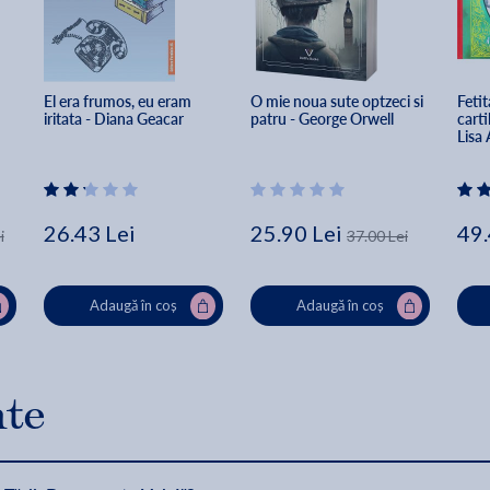
El era frumos, eu eram 
O mie noua sute optzeci si 
Fetit
iritata - Diana Geacar
patru - George Orwell
carti
Lisa 
26.43 Lei
25.90 Lei
49.
i
37.00 Lei
Adaugă în coș
Adaugă în coș
nte