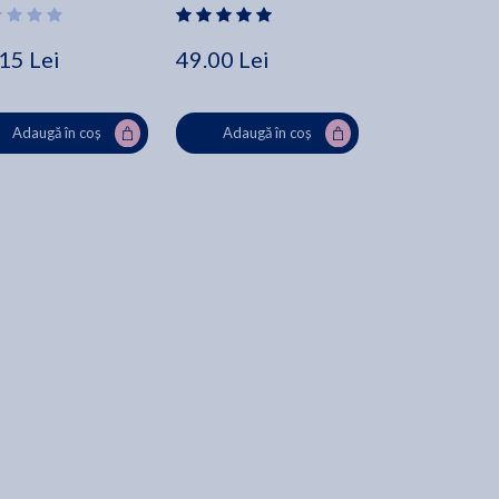
15 Lei
49.00 Lei
51.81 Lei
Adaugă în coș
Adaugă în coș
Adaugă în