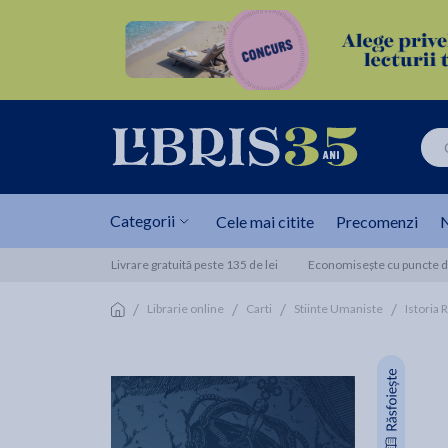
Categorii
Cele mai citite
Precomenzi
N
Livrare gratuită peste 135 de lei
Economisește cu puncte de
/
/
/
/
Librarie online
Carti
Stiinte Umaniste
Istoria