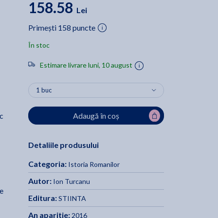
158.58
Lei
Primești 158 puncte
În stoc
Estimare livrare luni, 10 august
Adaugă în coș
sc
Detaliile produsului
Categoria:
Istoria Romanilor
Autor:
Ion Turcanu
ce
Editura:
STIINTA
An aparitie:
2016