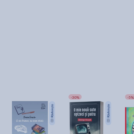
-30%
-5%