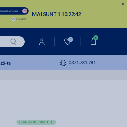
X
MAI SUNT
1:
10:
22:
41
0
0
0371.781.781
ză-te
TRANSPORT GRATUIT