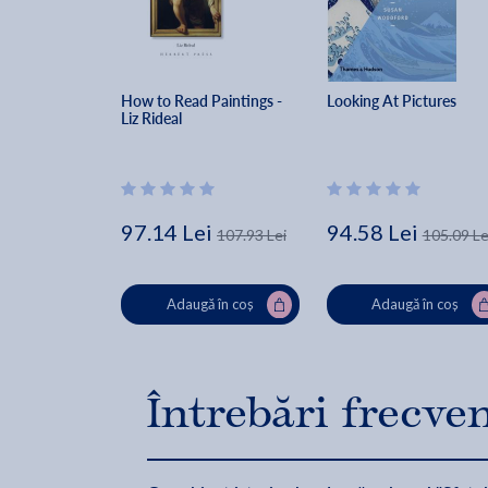
How to Read Paintings - 
Looking At Pictures
Liz Rideal
97.14 Lei
94.58 Lei
107.93 Lei
105.09 Le
Adaugă în coș
Adaugă în coș
Întrebări frecve