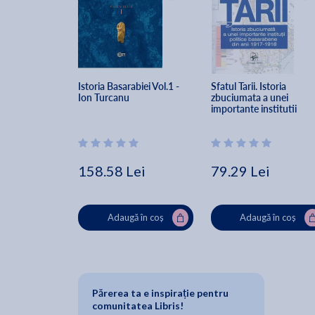
Istoria Basarabiei Vol.1 - 
Sfatul Tarii. Istoria 
Ion Turcanu
zbuciumata a unei 
importante institutii 
politice basarabene - Ion
Turcanu
158.58 Lei
79.29 Lei
Adaugă în coș
Adaugă în coș
Părerea ta e inspirație pentru
comunitatea Libris!