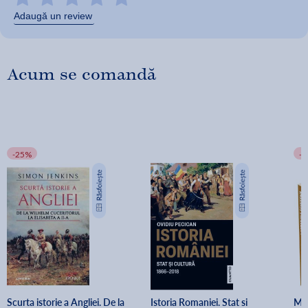
Adaugă un review
Acum se comandă
-25%
-
Scurta istorie a Angliei. De la 
Istoria Romaniei. Stat si 
Mis