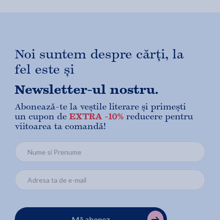
Noi suntem despre cărți, la
fel este și
Newsletter-ul nostru.
Abonează-te la veștile literare și primești
un cupon de
EXTRA -10%
reducere pentru
viitoarea ta comandă!
Mă abonez