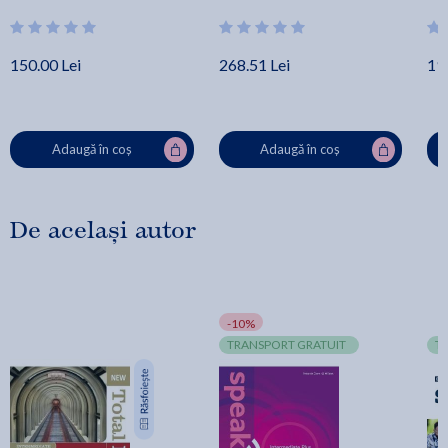
Warwick
Jon
150.00 Lei
268.51 Lei
19
Adaugă în coș
Adaugă în coș
De același autor
-10%
TRANSPORT GRATUIT
T