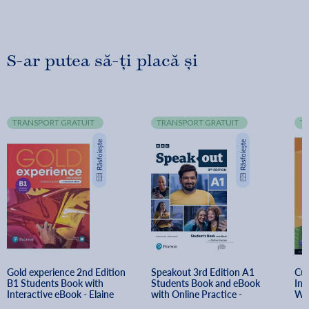
S-ar putea să-ți placă și
TRANSPORT GRATUIT
TRANSPORT GRATUIT
T
Gold experience 2nd Edition 
Speakout 3rd Edition A1 
Cut
B1 Students Book with 
Students Book and eBook 
Int
Interactive eBook - Elaine 
with Online Practice - 
Wi
Boyd, Clare Walsh, Lindsay 
Frances Eales, Steve Oakes
Cun