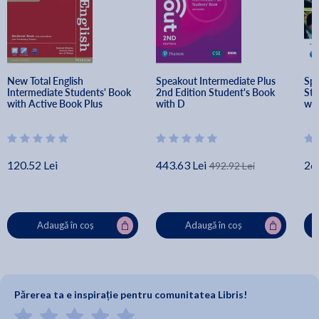
New Total English 
Speakout Intermediate Plus 
Spe
Intermediate Students' Book 
2nd Edition Student's Book 
Stu
with Active Book Plus 
with D
wit
Vocabulary Trainer - Rachael 
Ant
Roberts, Antonia Clare, J. J. 
Wilson
120.52 Lei
443.63 Lei
26
492.92 Lei
Adaugă în coș
Adaugă în coș
Părerea ta e inspirație pentru comunitatea Libris!