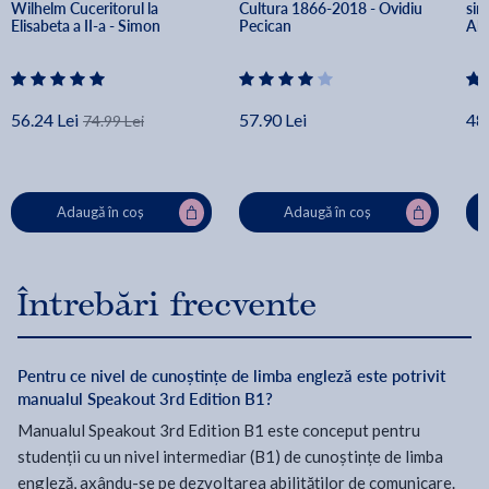
Wilhelm Cuceritorul la 
Cultura 1866-2018 - Ovidiu 
simb
Elisabeta a II-a - Simon 
Pecican
Ale
Jenkins
56.24 Lei
57.90 Lei
48.
74.99 Lei
Adaugă în coș
Adaugă în coș
Întrebări frecvente
Pentru ce nivel de cunoștințe de limba engleză este potrivit
manualul Speakout 3rd Edition B1?
Manualul Speakout 3rd Edition B1 este conceput pentru
studenții cu un nivel intermediar (B1) de cunoștințe de limba
engleză, axându-se pe dezvoltarea abilităților de comunicare.