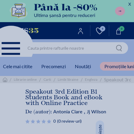
X
0
0
Cele mai citite
Precomenzi
Noutăți
Promoțiile luni
/
/
/
/
/
Speakout 3rd E
Librarie online
Carti
Limbi Straine
Engleza
Speakout 3rd Edition B1
Students Book and eBook
with Online Practice
Antonia Clare
Jj Wilson
De (autor):
,
0
(0 review-uri)