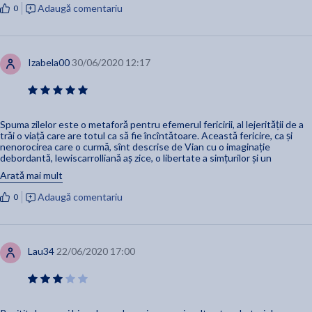
Adaugă comentariu
0
Izabela00
30/06/2020 12:17
Spuma zilelor este o metaforă pentru efemerul fericirii, al lejerității de a
trăi o viață care are totul ca să fie încîntătoare. Această fericire, ca și
nenorocirea care o curmă, sînt descrise de Vian cu o imaginație
debordantă, lewiscarrolliană aș zice, o libertate a simțurilor și un
rafinament uimitor, hipnotizant.
Arată mai mult
“... o patinatoare, când terminase de executat magnificul salt al marelui
Adaugă comentariu
0
vultur, lăsase să cadă un ou uriaș la picioarele lui Colin.”
“... lacrimile îi înghețau trosnind ușor și se spărgeau pe granitul neted al
trotuarului.”
Lau34
22/06/2020 17:00