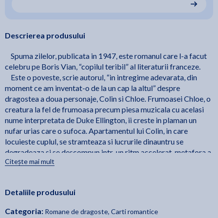
Descrierea produsului
Spuma zilelor, publicata in 1947, este romanul care l-a facut
celebru pe Boris Vian, “copilul teribil” al literaturii franceze.
Este o poveste, scrie autorul, “in intregime adevarata, din
moment ce am inventat-o de la un cap la altul” despre
dragostea a doua personaje, Colin si Chloe. Frumoasei Chloe, o
creatura la fel de frumoasa precum piesa muzicala cu acelasi
nume interpretata de Duke Ellington, ii creste in plaman un
nufar urias care o sufoca. Apartamentul lui Colin, in care
locuieste cuplul, se stramteaza si lucrurile dinauntru se
degradeaza si se descompun intr-un ritm accelerat, metafora a
Citește mai mult
maladiei, a saraciei sau a depresiei care le insoteste. Obiectele
au o viata proprie si se comporta conform unor legi stranii sau
unei logici intalnite doar in vise. Nici macar personaje
Detaliile produsului
principale nu exista cu adevarat in aceasta scriere atat de
nonconformista a lui Vian: Colin si Chloe au in roman o greutate
Categoria:
Romane de dragoste, Carti romantice
egala cu a soricelului gri vorbitor, care la sfarsit se sinucide de