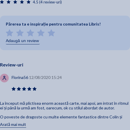
patrate si dreptunghiulare care desenau in alfabetul Morse
4.5 (4 review-uri)
numele lui Colin. Intr-un colt, de sub un buchet, se zarea varful
craniului unui operator care invartea cu disperare de manivela
camerei de filmat."
Părerea ta e inspirație pentru comunitatea Libris!
Adaugă un review
Review-uri
Florina56
12/08/2020 15:24
La început mă plictisea enorm această carte, mai apoi, am intrat în ritmul
ei și până la urmă am fost, oarecum, ok cu stilul abordat de autor.
O poveste de dragoste cu multe elemente fantastice dintre Colin și
Chloe. Cum ar fi: casele suferă împreună cu stăpânii săi,
Arată mai mult