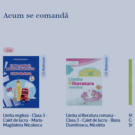
Acum se comandă
-5%
Limba engleza - Clasa 3 - 
Limba si literatura romana - 
Stii
Caiet de lucru - Maria-
Clasa 3 - Caiet de lucru - Iliana 
Cai
Magdalena Nicolescu
Dumitrescu, Nicoleta 
Sta
Ciobanu, Vasile Molan