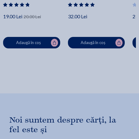
19.00 Lei
32.00 Lei
23.
20.00 Lei
Adaugă în coș
Adaugă în coș
Noi suntem despre cărți, la
fel este și