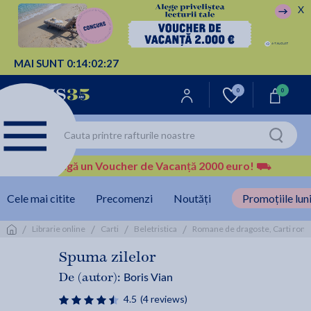
X
MAI SUNT
0:
14:
02:
27
0
0
Câștigă un Voucher de Vacanță 2000 euro!
⛟
Cele mai citite
Precomenzi
Noutăți
Promoțiile luni
/
/
/
/
Librarie online
Carti
Beletristica
Romane de dragoste, Carti rom
Spuma zilelor
Boris Vian
De (autor):
4.5
(4 reviews)