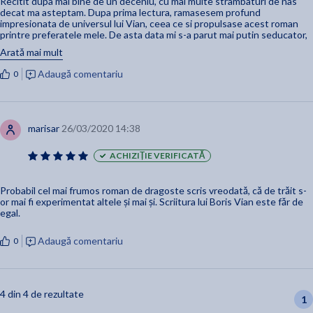
Recitit dupa mai bine de un deceniu, cu mai multe strambaturi de nas
decat ma asteptam. Dupa prima lectura, ramasesem profund
impresionata de universul lui Vian, ceea ce si propulsase acest roman
printre preferatele mele. De asta data mi s-a parut mai putin seducator,
personajele bidimensionale (in special cele feminine, caracterizate
Arată mai mult
printr-o frivolitate stereotipica), unele dialoguri puerile si total inutile.
Universul ramane la fel de fascinant ca la prima lectura, iar finalul - unul
Adaugă comentariu
0
dintre cele mai induiosatoare din cate mi-a fost dat sa citesc.
marisar
26/03/2020 14:38
ACHIZIȚIE VERIFICATĂ
Probabil cel mai frumos roman de dragoste scris vreodată, că de trăit s-
or mai fi experimentat altele și mai și. Scriitura lui Boris Vian este făr de
egal.
Adaugă comentariu
0
4 din 4 de rezultate
1