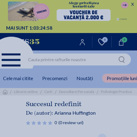
X
MAI SUNT
1:
03:
24:
57
0
0
Cele mai citite
Precomenzi
Noutăți
Promoțiile luni
/
/
/
/
/
Librarie online
Carti
Dezvoltare Personala
Psihologie Practica
Succesul redefinit
Arianna Huffington
De (autor):
0
(0 review-uri)