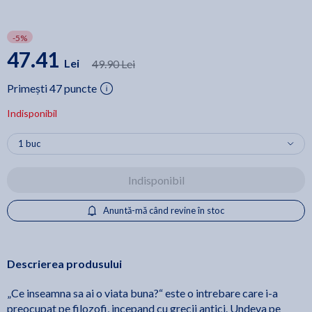
-5%
47.41
Lei
49.90 Lei
Primești 47 puncte
Indisponibil
Indisponibil
Anuntă-mă când revine în stoc
Descrierea produsului
„Ce inseamna sa ai o viata buna?“ este o intrebare care i-a
preocupat pe filozofi, incepand cu grecii antici. Undeva pe