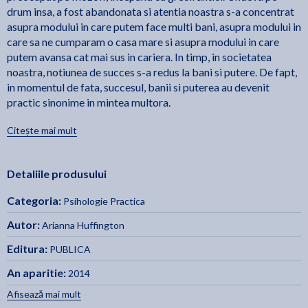
drum insa, a fost abandonata si atentia noastra s-a concentrat
asupra modului in care putem face multi bani, asupra modului in
care sa ne cumparam o casa mare si asupra modului in care
putem avansa cat mai sus in cariera. In timp, in societatea
noastra, notiunea de succes s-a redus la bani si putere. De fapt,
in momentul de fata, succesul, banii si puterea au devenit
practic sinonime in mintea multora.
Citește mai mult
Pentru a trai viata pe care ne-o dorim si pe care o meritam cu
adevarat – si nu ma refer la o viata cu care doar sa fim impacati
–, avem nevoie de o a treia metrica, de o a treia unitate de
Detaliile produsului
masura a succesului, care merge dincolo de cele doua metrici
deja existente, bani si putere. Cea de-a treia metrica este
Categoria:
Psihologie Practica
cladita pe patru fundamente – bunastare, intelepciune, miracol
si daruire –, notiuni care alcatuiesc cele patru sectiuni ale
Autor:
Arianna Huffington
acestei carti.
Editura:
PUBLICA
ARIANNA HUFFINGTON
An aparitie:
2014
Afisează mai mult
Intima si extraordinara, aceasta carte o reprezinta pe Arianna