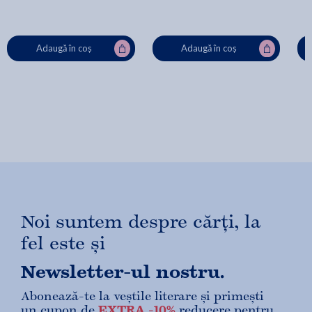
Adaugă în coș
Adaugă în coș
Noi suntem despre cărți, la
fel este și
Newsletter-ul nostru.
Abonează-te la veștile literare și primești
un cupon de
EXTRA -10%
reducere pentru