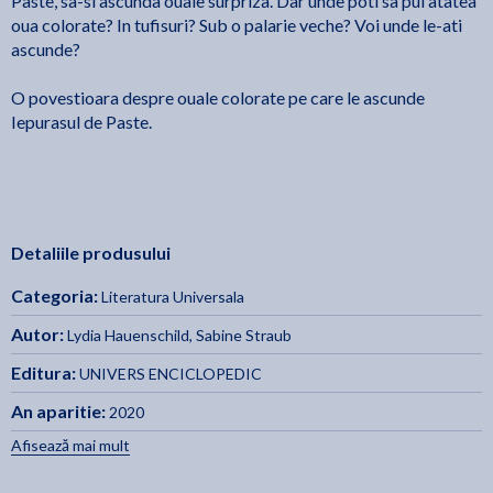
Paste, sa-si ascunda ouale surpriza. Dar unde poti sa pui atatea
oua colorate? In tufisuri? Sub o palarie veche? Voi unde le-ati
ascunde?
O povestioara despre ouale colorate pe care le ascunde
Iepurasul de Paste.
Detaliile produsului
Categoria:
Literatura Universala
Autor:
Lydia Hauenschild
,
Sabine Straub
Editura:
UNIVERS ENCICLOPEDIC
An aparitie:
2020
Afisează mai mult