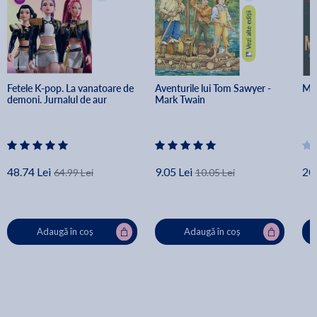
Fetele K-pop. La vanatoare de 
Aventurile lui Tom Sawyer - 
Met
demoni. Jurnalul de aur
Mark Twain
48.74 Lei
9.05 Lei
20.
64.99 Lei
10.05 Lei
Adaugă în coș
Adaugă în coș