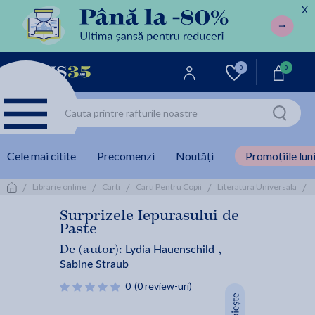
X
0
0
Cele mai citite
Precomenzi
Noutăți
Promoțiile luni
/
/
/
/
/
Librarie online
Carti
Carti Pentru Copii
Literatura Universala
Surprizele Iepurasului de
Paste
Lydia Hauenschild
De (autor):
,
Sabine Straub
0
(0 review-uri)