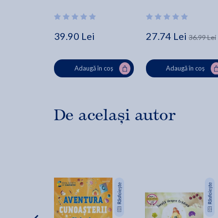
Jackson, Ola Szpunar
39.90 Lei
27.74 Lei
36.99 Lei
Adaugă în coș
Adaugă în coș
De același autor