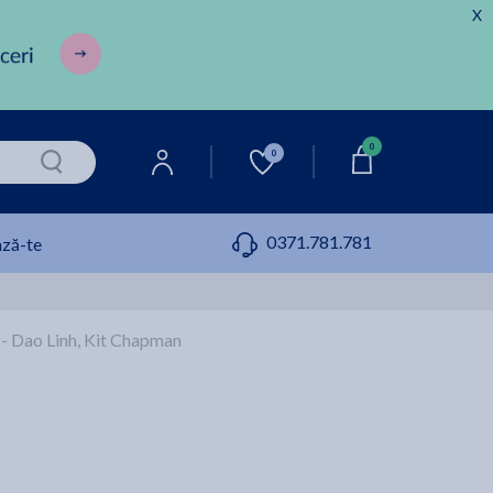
X
0
0
0371.781.781
ză-te
i - Dao Linh, Kit Chapman