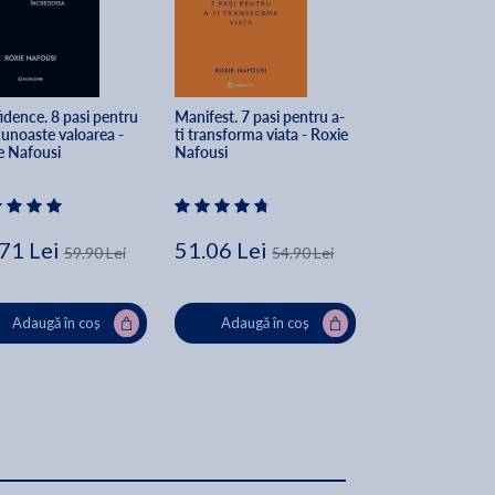
idence. 8 pasi pentru 
Manifest. 7 pasi pentru a-
Jocurile foamei. 
cunoaste valoarea - 
ti transforma viata - Roxie 
Jocurile foamei. V
e Nafousi
Nafousi
Suzanne Collins
71 Lei
51.06 Lei
42.28 Lei
59.90 Lei
54.90 Lei
52
Adaugă în coș
Adaugă în coș
Adaugă în