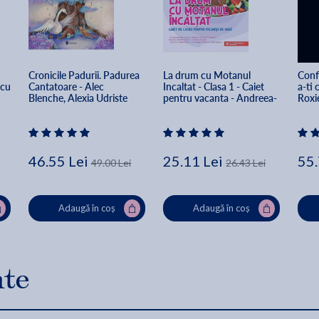
Cronicile Padurii. Padurea 
La drum cu Motanul 
Conf
scu
Cantatoare - Alec 
Incaltat - Clasa 1 - Caiet 
a-ti 
Blenche, Alexia Udriste
pentru vacanta - Andreea-
Roxi
Elena Ene
46.55 Lei
25.11 Lei
55.
49.00 Lei
26.43 Lei
Adaugă în coș
Adaugă în coș
nte