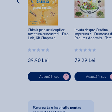
Chimia pe placul copiilor. 
Invata despre Gradina 
Aventura cunoasterii - Dao 
impreuna cu Frumoasa d
Linh, Kit Chapman
Padurea Adormita - Tere
Nemcova, Stepanka 
Sekaninova, Magda 
Andresova, Linh Dao
39.90 Lei
79.29 Lei
Adaugă în coș
Adaugă în coș
Părerea ta e inspirație pentru
comunitatea Libris!