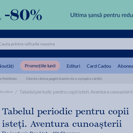
Promoțiile lunii
outăți
Edituri
Card Cadou
Abonea
 fidelitate
Citeste câteva pagini înainte de a cumpăra cărțile
/
Tabelul periodic pentru copii isteti. Aventura cunoasteri
ducative
Tabelul periodic pentru copii
isteți. Aventura cunoașterii