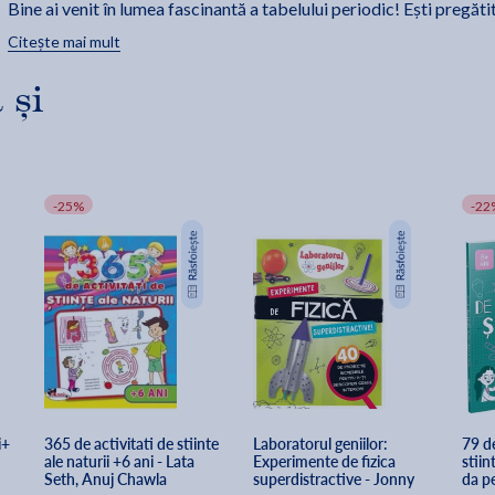
Bine ai venit în lumea fascinantă a tabelului periodic! Ești pregăti
să privești știința ce pe o aventură?
Citește mai mult
Royal Society of Chemistry
Realizată în parteneriat cu
din Marea
 și
Britanie, una dintre cele mai respectate instituții științifice din
lume, această carte ilustrată invită copiii într-o călătorie care
pornește din laborator și ajunge până în spațiul cosmic, unde află
care este legătura dintre chimie şi stele, planete sau începuturile
Universului. Fără formule complicate, fără definiții rigide, ci prin
-25%
-22
exemple care dau sens lucrurilor și stimulează curiozitatea.
Tabelul lui Mendeleev
nu a părut niciodată mai simplu! Cât despre
cele 118 elemente chimice, acestea sunt mult mai ușor de învățat
atunci când copiii le percep ca pe niște prieteni din viața lor. Unel
elemente se comportă ca niște prieteni liniștiți, altele sunt
explozive și gălăgioase, dar toate sunt extrem de amuzante.
Această carte nu își propune doar să-i ajute pe copii să învețe
i+
365 de activitati de stiinte 
Laboratorul geniilor: 
79 d
elementele, ci să le stârnească dorința de a explora, de a pune
ale naturii +6 ani - Lata 
Experimente de fizica 
stiin
întrebări și de a privi lumea cu alți ochi. Este un ghid care nu ar
Seth, Anuj Chawla
superdistractive - Jonny 
da p
trebui să lipsească din biblioteca niciunui copil curios.