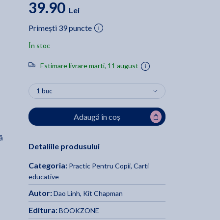
39.90
Lei
Primești 39 puncte
În stoc
Estimare livrare marti, 11 august
Adaugă în coș
ă
Detaliile produsului
Categoria:
Practic Pentru Copii
,
Carti
educative
Autor:
Dao Linh
,
Kit Chapman
Editura:
BOOKZONE