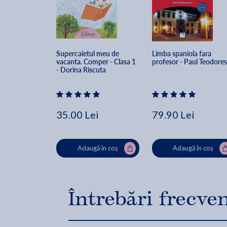
Supercaietul meu de 
Limba spaniola fara 
vacanta. Comper - Clasa 1 
profesor - Paul Teodore
- Dorina Riscuta
35.00 Lei
79.90 Lei
Adaugă în coș
Adaugă în coș
Întrebări frecve