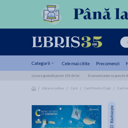
Categorii
Cele mai citite
Precomenzi
N
Livrare gratuită peste 135 de lei
Economisește cu puncte de
/
/
/
/
Librarie online
Carti
Carti Pentru Copii
Carti e