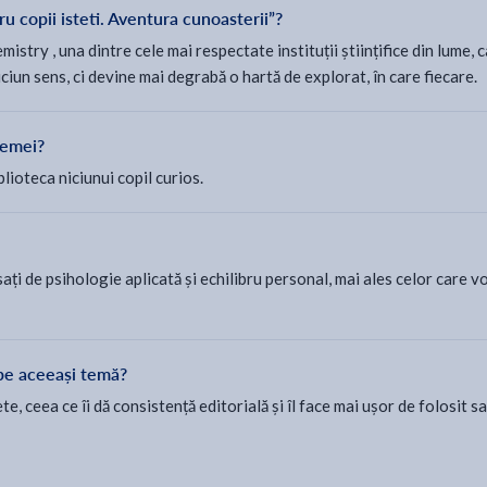
u copii isteti. Aventura cunoasterii”?
stry , una dintre cele mai respectate instituții științifice din lume, c
iciun sens, ci devine mai degrabă o hartă de explorat, în care fiecare.
temei?
blioteca niciunui copil curios.
ați de psihologie aplicată și echilibru personal, mai ales celor care vo
 pe aceeași temă?
, ceea ce îi dă consistență editorială și îl face mai ușor de folosit sa