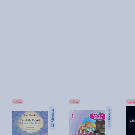
-5%
-5%
-7%