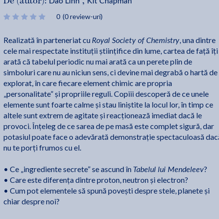
Dao Linh
Kit Chapman
De (autor):
,
0
(0 review-uri)
Royal Society of Chemistry
Realizată în parteneriat cu
, una dintre
cele mai respectate instituții științifice din lume, cartea de față îți
arată că tabelul periodic nu mai arată ca un perete plin de
simboluri care nu au niciun sens, ci devine mai degrabă o hartă de
explorat, în care fiecare element chimic are propria
„personalitate” și propriile reguli. Copiii descoperă de ce unele
elemente sunt foarte calme și stau liniștite la locul lor, în timp ce
altele sunt extrem de agitate și reacționează imediat dacă le
provoci. Înțeleg de ce sarea de pe masă este complet sigură, dar
potasiul poate face o adevărată demonstrație spectaculoasă dac
nu te porți frumos cu el.
Tabelul lui Mendeleev
• Ce „ingrediente secrete” se ascund în
?
• Care este diferența dintre proton, neutron și electron?
• Cum pot elementele să spună povești despre stele, planete și
chiar despre noi?