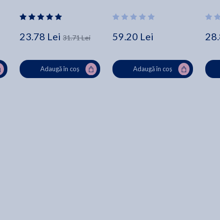
Berliner
Clay
Ilustrații color.
23.78 Lei
59.20 Lei
28.
31.71 Lei
Adaugă în coș
Adaugă în coș