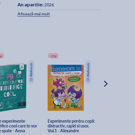
t
An aparitie:
2026
Afisează mai mult
%
-5%
-5%
e
e experimente 
Experimente pentru copii: 
Jocul micilor oa
tifice cool care te vor 
distractiv, rapid si usor. 
stiinta - Hans J
e spate - Anna 
Vol.1 - Alexandre 