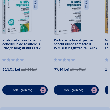
Proba redactionala pentru 
Proba redactionala pentru 
Goo
concursuri de admitere la 
concursuri de admitere la 
Fai
INM/in magistratura Ed.2 - 
INM si in magistratura - Alina 
Leg
Evelina Oprina, Manuela 
Petronela Mosneagu, 
Tab
Tabaras, Alina Petronela 
Manuela Tabaras, Evelina 
Mad
Mosneagu
Oprina
113.05 Lei
99.44 Lei
13
119.00 Lei
104.67 Lei
Adaugă în coș
Adaugă în coș