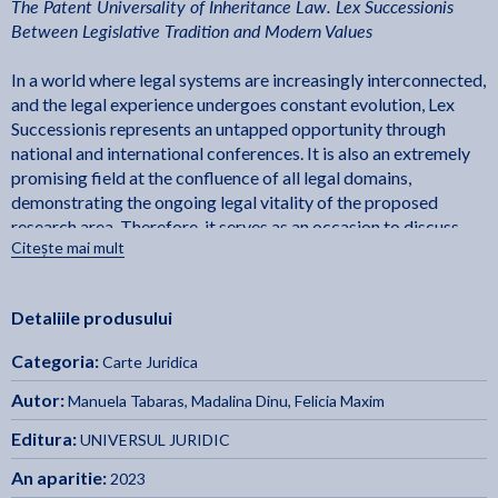
The Patent Universality of Inheritance Law. Lex Successionis
Between Legislative Tradition and Modern Values
In a world where legal systems are increasingly interconnected,
and the legal experience undergoes constant evolution, Lex
Successionis represents an untapped opportunity through
national and international conferences. It is also an extremely
promising field at the confluence of all legal domains,
demonstrating the ongoing legal vitality of the proposed
research area. Therefore, it serves as an occasion to discuss
Citește mai mult
current issues related to the universality of succession law with
relevance for the legal community, society, economic, cultural,
and linguistic environments, sparking the interest of both legal
Detaliile produsului
theorists and practitioners (lawyers, notaries, judges, judicial
executors, legal advisors). From behind the scenes of scientific
Categoria:
Carte Juridica
research, we aim to explore these issues to provide new
solutions and interpretations bridging the gap between
Autor:
Manuela Tabaras
,
Madalina Dinu
,
Felicia Maxim
legislative tradition and modern values.
Editura:
UNIVERSUL JURIDIC
The volume of the International Conference on Law, European
An aparitie:
2023
Studies, and International Relations brings together articles