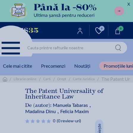
X
0
0
Cele mai citite
Precomenzi
Noutăți
Promoțiile luni
/
/
/
/
/
The Patent Univ
Librarie online
Carti
Drept
Carte Juridica
The Patent Universality of
Inheritance Law
Manuela Tabaras
De (autor):
,
Madalina Dinu
Felicia Maxim
,
0
(0 review-uri)