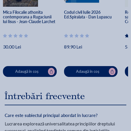
Mica Filocalie athonita 
Codul civil Iulie 2026 
Rev
contemporana a Rugaciunii 
Ed.Spiralata - Dan Lupascu
san
lui Iisus - Jean-Claude Larchet
Cer
30.00 Lei
89.90 Lei
53.
Adaugă în coș
Adaugă în coș
Întrebări frecvente
Care este subiectul principal abordat în lucrare?
Lucrarea explorează universalitatea principiilor dreptului
succesoral, analizând tendințele comune din legislațiile